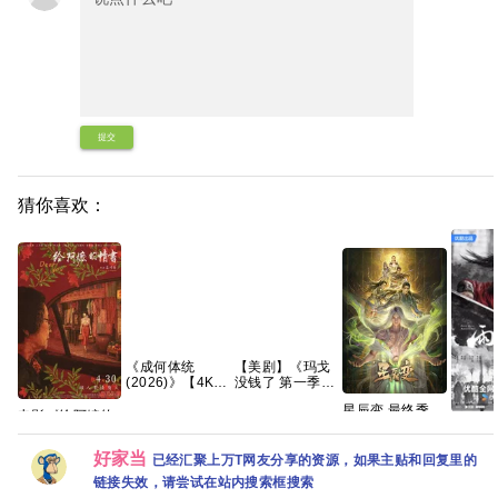
提交
猜你喜欢：
《成何体统
【美剧】《玛戈
(2026)》【4K
没钱了 第一季
HDR&DV杜比】
(2026)》
星辰变 最终季
【国语中字】
【1080P】【中
电影《给阿嬷的
开播【更03集】
【32集全】
英字幕】【8集
雨霖铃 更1-12集
情书》免费高清
【4K国字】
【310G】【夸
全】【14.5G】
资源 4K
观看1080P百度
好家当
克/百度】
已经汇聚上万T网友分享的资源，如果主贴和回复里的
网盘资源
链接失效，请尝试在站内搜索框搜索