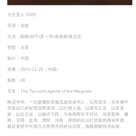
大生意人 2025
导演：张挺
主演：陈晓/孙千/罗一舟/成泰燊/黄志忠
类型：古装
制片：中国
首播：2025-11-25（中国）
集数：40
又名：The Tycoon/Legend of the Magnate
晚清年间，一位惨遭陷害被流放的读书人，以死谋生，在夹缝中
凭借自己的智慧借势谋局，以行商入场，以票号立足，以茶发
家，以盐立业，以粮济万民，与各商帮交手对抗，涉及晋商、徽
商、京商、盐商、漕帮、洋商，用他的玩法打造新的商业帝国，
最后更联手中国几大商帮共同对抗洋商，挽救国家经济命脉。