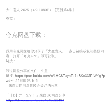
大生意人.2025（4K+1080P）【更新第4集】
夸克：
夸克网盘下载：
我用夸克网盘给你分享了「大生意人」，点击链接或复制整段内
容，打开「夸克APP」即可获取。
链接：
通过网盘分享的文件：生意
链接:
https://pan.baidu.com/s/1HC8TuynTe1bBKs33fRtWYg?p
wd=ht4f
提取码: ht4f
--来自百度网盘超级会员v7的分享
「【D】亣丨S.Y 亻」来自UC网盘分享
https://drive.uc.cn/s/57c7545c21434