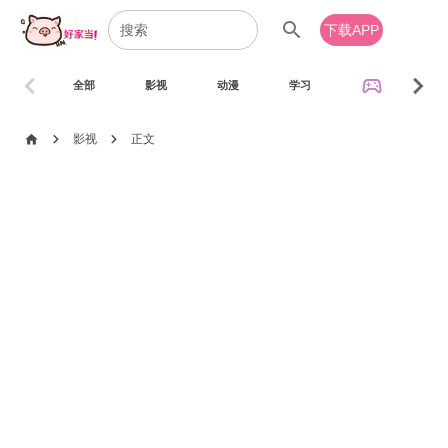
search
下载APP
chevron_left
chevron_right
sports_esports
全部
影视
动漫
学习
音乐
chevron_right
chevron_right
home
影视
正文