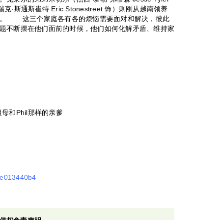
·斯通斯崔特 Eric Stonestreet 饰）则刚从越南领养
爸。 这三个家庭各有各的烦恼需要面对和解决，彼此
题不断摆在他们面前的时候，他们如何化解矛盾、维持家
祖母和Phil那样的亲爹
d7e013440b4