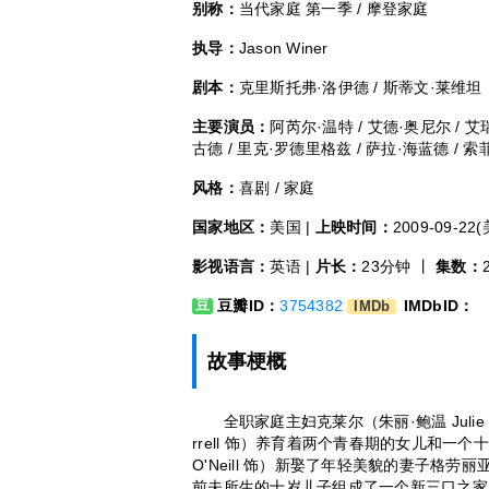
别称：
当代家庭 第一季 / 摩登家庭
执导：
Jason Winer
剧本：
克里斯托弗·洛伊德 / 斯蒂文·莱维坦
主要演员：
阿芮尔·温特 / 艾德·奥尼尔 / 艾
古德 / 里克·罗德里格兹 / 萨拉·海蓝德 / 索
风格：
喜剧 / 家庭
国家地区：
美国 |
上映时间：
2009-09-22
影视语言：
英语 |
片长：
23分钟 丨
集数：
豆瓣ID：
3754382
IMDbID：
豆
IMDb
故事梗概
全职家庭主妇克莱尔（朱丽·鲍温 Julie B
rrell 饰）养育着两个青春期的女儿和一
O'Neill 饰）新娶了年轻美貌的妻子格劳丽亚
前夫所生的十岁儿子组成了一个新三口之家。克莱