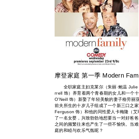
摩登家庭 第一季 Modern Family
全职家庭主妇克莱尔（朱丽·鲍温 Julie B
rrell 饰）养育着两个青春期的女儿和一
O'Neill 饰）新娶了年轻美貌的妻子格劳丽亚
前夫所生的十岁儿子组成了一个新三口之家。克莱
Ferguson 饰）和他的同性爱人卡梅隆（艾瑞克
了一名女婴，兴致勃勃地想要当一对好爸
之间的频繁往来也产生了一些不愉快。当难
庭的和睦与欢乐气氛呢？