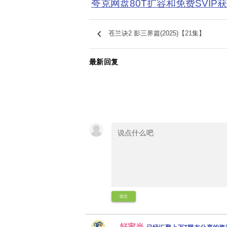
夸克网盘80T扩容和免费SVIP
keyboard_arrow_left
苍兰诀2 影三界篇(2025)【21集】
最新回复
提交
好家当