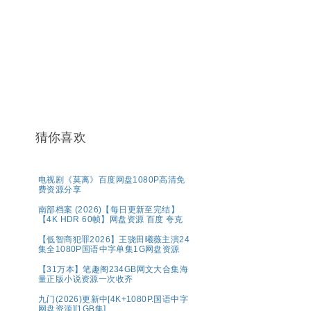
猜你喜欢
电视剧《莫离》百度网盘1080P高清免
费资源分享
南部档案 (2026)【每日更新至完结】
【4K HDR 60帧】网盘资源 百度 夸克
【低智商犯罪2026】王骁田曦薇主演24
集全1080P国语中字单集1G网盘资源
【31万本】笔趣阁234GB网文大合集海
量正版小说资源一次收齐
九门(2026)更新中[4K+1080P.国语中字
网盘资源][1GB集]