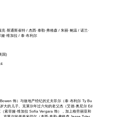
瑞克·斯通斯崔特 / 杰西·泰勒·弗格森 / 朱丽·鲍温 / 诺兰·
菲娅·维加拉 / 泰·布利尔
(美国)
24
owen 饰）与做地产经纪的丈夫菲尔（泰·布利尔 Ty Bu
个十岁大的儿子。克莱尔年过六旬的老父杰（艾德·奥尼尔 Ed
（索菲娅·维加拉 Sofía Vergara 饰），加上格劳丽亚和
尔的弟弟米切尔（杰西·泰勒·弗格森 Jesse Tyler