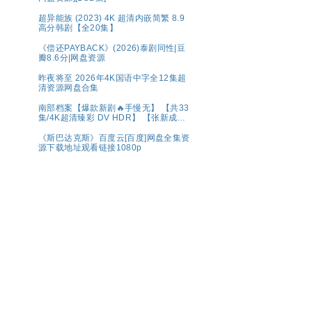
超异能族 (2023) 4K 超清内嵌简繁 8.9
高分韩剧【全20集】
《偿还PAYBACK》(2026)泰剧同性|豆
瓣8.6分|网盘资源
昨夜将至 2026年4K国语中字全12集超
清资源网盘合集
南部档案【爆款新剧🔥手慢无】 【共33
集/4K超清臻彩 DV HDR】 【张新成、
丁禹兮｜奇幻/冒险】夸克
《斯巴达克斯》百度云[百度]网盘全集资
源下载地址观看链接1080p