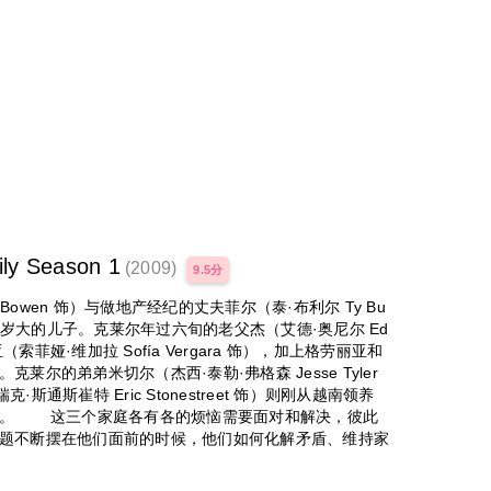
 Season 1
(2009)
9.5分
owen 饰）与做地产经纪的丈夫菲尔（泰·布利尔 Ty Bu
个十岁大的儿子。克莱尔年过六旬的老父杰（艾德·奥尼尔 Ed
（索菲娅·维加拉 Sofía Vergara 饰），加上格劳丽亚和
尔的弟弟米切尔（杰西·泰勒·弗格森 Jesse Tyler
·斯通斯崔特 Eric Stonestreet 饰）则刚从越南领养
爸。 这三个家庭各有各的烦恼需要面对和解决，彼此
题不断摆在他们面前的时候，他们如何化解矛盾、维持家