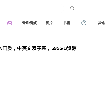
search
sports_esports
help_outline
音乐/音频
图片
书籍
其他
K画质，中英文双字幕，595GB资源