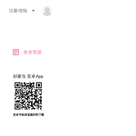
arrow_drop_down
注册/登陆
article
发布资源
好家当 安卓App
安卓手机浏览器扫码下载