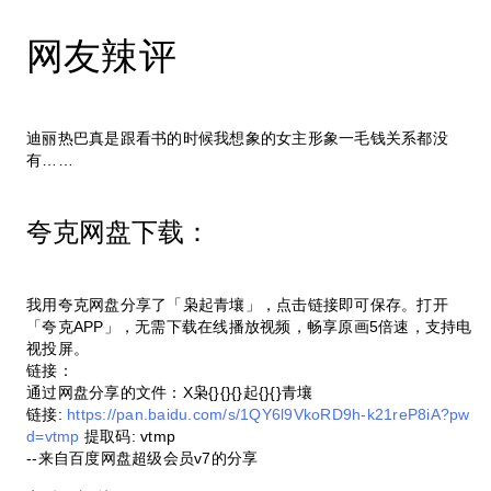
网友辣评
迪丽热巴真是跟看书的时候我想象的女主形象一毛钱关系都没
有……
夸克网盘下载：
我用夸克网盘分享了「枭起青壤」，点击链接即可保存。打开
「夸克APP」，无需下载在线播放视频，畅享原画5倍速，支持电
视投屏。
链接：
通过网盘分享的文件：X枭{}{}{}起{}{}青壤
链接:
https://pan.baidu.com/s/1QY6l9VkoRD9h-k21reP8iA?pw
d=vtmp
提取码: vtmp
--来自百度网盘超级会员v7的分享