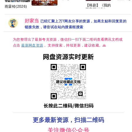
PAYBACK
境 (2026)》
【韩剧】《我的
雨霖铃(2026)
(2026)》
【1080P】
王室死对头》林
翘楚 全24集 全
/4k超清高码画
【1080P】
【官中/外挂
智妍 许南俊 张
4K超清【国语
质/简中字幕/夸
【泰语中字】
字/三无版】
胜祖 李世熙 金
中字】【SDR
克/百度网盘
【共10集】
【共16集】
好家当
已经汇聚上万T网友分享的资源，如果主贴和回复里的
玟锡 蔡书安 金
DDP5.1】【完
【单集1～
海淑2026/喜剧/
结】网盘资源观
8GB】
链接失效，请尝试在站内搜索框搜索
爱情/奇幻/已更
看
最新 夸克
为您整理出了最新夸克资源，微信扫一扫下面二维码查看腾讯文档或
点击
最新网盘资源
。支持搜索，持续更新，建议收藏。🙏
更多最新资源，扫描二维码
关注微信公众号