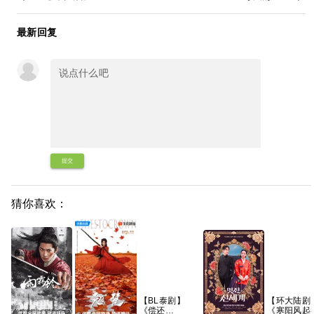
最新回复
提交
猜你喜欢：
【BL泰剧】
【环大陆剧
《偿还
《寒阳风起