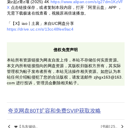
枭z起z青z壤 (2025) 4K
https://www.alipan.com/s/g27dm1KzVF
X
点击链接保存，或者复制本段内容，打开「阿里云盘」APP ，
无需下载极速在线查看，视频原画倍速播放。
「【X】iao丨土襄」来自UC网盘分享
https://drive.uc.cn/s/13cc48fee9ac4
侵权免责声明
本站所有资源链接为网友自发上传，本站不存储任何实质资源。
本文内所有链接指向的网盘资源，其版权归版权方所有，其实际
管理权为帖子发布者所有，本站无法操作相关资源。如您认为本
站任何介绍帖侵犯了您的合法版权，请发送邮件 zjhgx163@163.
com 进行投诉，管理员会删除相关帖子。
夸克网盘80T扩容和免费SVIP获取攻略
keyboard_arrow_left
keyboard_arrow_right
❤️【马东锡动..
[书籍] 25..