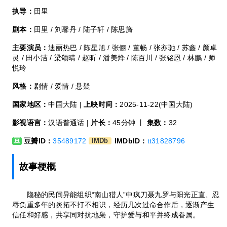
执导：
田里
剧本：
田里 / 刘馨丹 / 陆子轩 / 陈思旖
主要演员：
迪丽热巴 / 陈星旭 / 张俪 / 董畅 / 张亦驰 / 苏鑫 / 颜卓
灵 / 田小洁 / 梁颂晴 / 赵昕 / 潘美烨 / 陈百川 / 张铭恩 / 林鹏 / 师
悦玲
风格：
剧情 / 爱情 / 悬疑
国家地区：
中国大陆 |
上映时间：
2025-11-22(中国大陆)
影视语言：
汉语普通话 |
片长：
45分钟 丨
集数：
32
豆瓣ID：
35489172
IMDbID：
tt31828796
豆
IMDb
故事梗概
隐秘的民间异能组织“南山猎人”中疯刀聂九罗与阳光正直、忍
辱负重多年的炎拓不打不相识，经历几次过命合作后，逐渐产生
信任和好感，共享同对抗地枭，守护爱与和平并终成眷属。