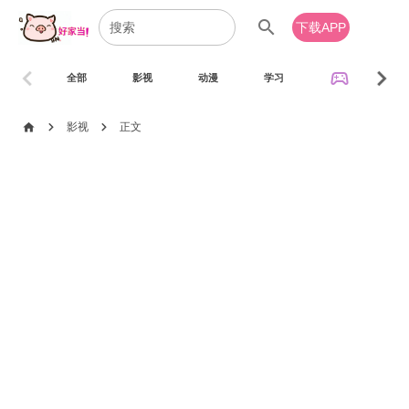
search
下载APP
chevron_left
chevron_right
sports_esports
全部
影视
动漫
学习
音乐
chevron_right
chevron_right
home
影视
正文