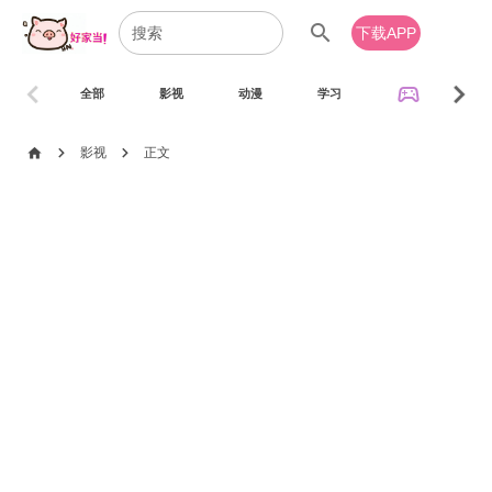
search
下载APP
chevron_left
chevron_right
sports_esports
全部
影视
动漫
学习
音乐
chevron_right
chevron_right
home
影视
正文