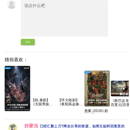
提交
猜你喜欢：
【BL泰剧】
【环大陆剧】
《斯巴达克
《天国男孩
《寒阳风起春山
百度云[百度
(2026) 又名：
境 (2026)》
盘全集资源
悬案 (2026) 剧
通往天堂的门
【1080P】
地址观看链
情 / 悬疑 / 犯罪
陈伟霆曾舜晞主
票》
【官中/外挂中
1080p
又名: 破悬案 /
演 国剧 九门/老
【1080P】
字/三无版】
珠宝行连环劫案
九门2 4K全集
【泰语中字】
【共16集】
好家当
已经汇聚上万T网友分享的资源，如果主贴和回复里的
+卞记旅馆灭门
网盘资源分享
【共6集】