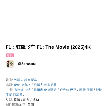
F1：狂飙飞车 F1: The Movie (2025)4K
影视
尚古shanggu
导演
:
约瑟夫·科辛斯基
编剧
:
伊伦·克鲁格
/
约瑟夫·科辛斯基
主演
:
布拉德·皮特
/
戴姆森·伊德瑞斯
/
哈维尔·巴登
/
凯瑞·康顿
/
托比
亚斯·门基斯
/
类型:
剧情
/
动作
/
运动
制片国家/地区:
美国