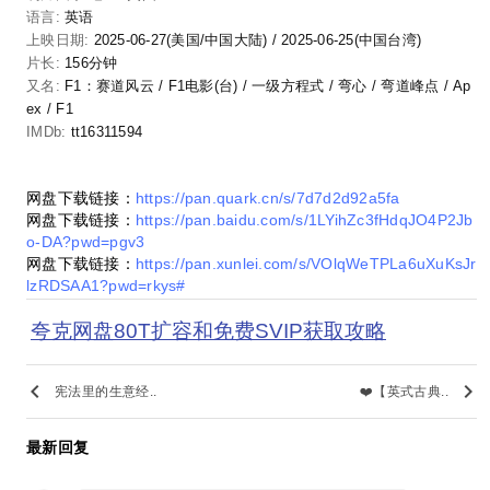
语言:
英语
上映日期:
2025-06-27(美国/中国大陆)
/
2025-06-25(中国台湾)
片长:
156分钟
又名:
F1：赛道风云 / F1电影(台) / 一级方程式 / 弯心 / 弯道峰点 / Ap
ex‎ / F1
IMDb:
tt16311594
网盘下载链接：
https://pan.quark.cn/s/7d7d2d92a5fa
网盘下载链接：
https://pan.baidu.com/s/1LYihZc3fHdqJO4P2Jb
o-DA?pwd=pgv3
网盘下载链接：
https://pan.xunlei.com/s/VOlqWeTPLa6uXuKsJr
lzRDSAA1?pwd=rkys#
夸克网盘80T扩容和免费SVIP获取攻略
keyboard_arrow_left
keyboard_arrow_right
宪法里的生意经..
❤️【英式古典..
最新回复