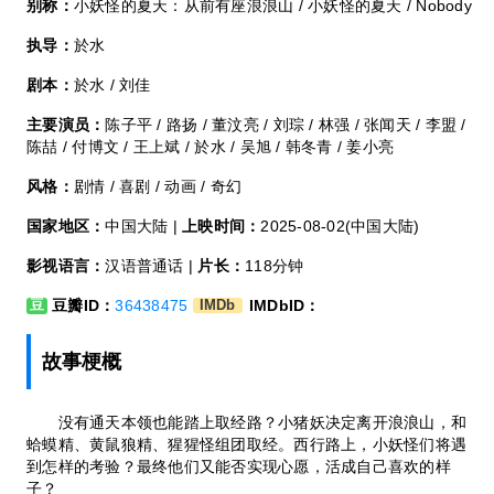
别称：
小妖怪的夏天：从前有座浪浪山 / 小妖怪的夏天 / Nobody
执导：
於水
剧本：
於水 / 刘佳
主要演员：
陈子平 / 路扬 / 董汶亮 / 刘琮 / 林强 / 张闻天 / 李盟 /
陈喆 / 付博文 / 王上斌 / 於水 / 吴旭 / 韩冬青 / 姜小亮
风格：
剧情 / 喜剧 / 动画 / 奇幻
国家地区：
中国大陆 |
上映时间：
2025-08-02(中国大陆)
影视语言：
汉语普通话 |
片长：
118分钟
豆瓣ID：
36438475
IMDbID：
豆
IMDb
故事梗概
没有通天本领也能踏上取经路？小猪妖决定离开浪浪山，和
蛤蟆精、黄鼠狼精、猩猩怪组团取经。西行路上，小妖怪们将遇
到怎样的考验？最终他们又能否实现心愿，活成自己喜欢的样
子？