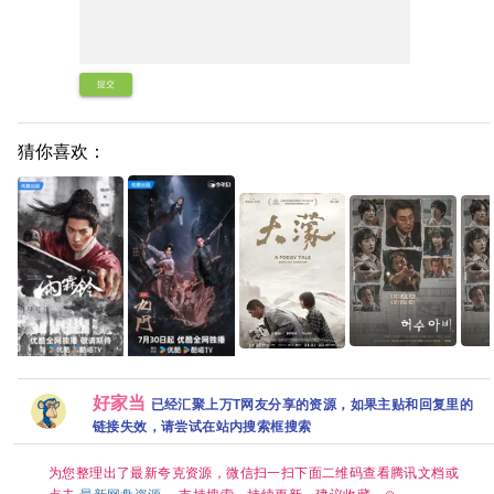
提交
猜你喜欢：
稻草人 韩剧热播
稻草人
大濛 (2025) 剧情
内嵌中字 【夸克
剧]
又名: A Foggy
【雨霖铃
九门(2026)更新
百度网盘+】
[108
Tale 夸克网盘
(2026)】【37集
中[4K+1080P.国
好家当
已经汇聚上万T网友分享的资源，如果主贴和回复里的
韩语中
持续更新】
语中字网盘资源]
集]
链接失效，请尝试在站内搜索框搜索
【1080P高码】
[1GB集]
【国语中字】
【单集/1G】【大
为您整理出了最新夸克资源，微信扫一扫下面二维码查看腾讯文档或
陆：剧情 / 武侠 /
古装】【主演: 杨