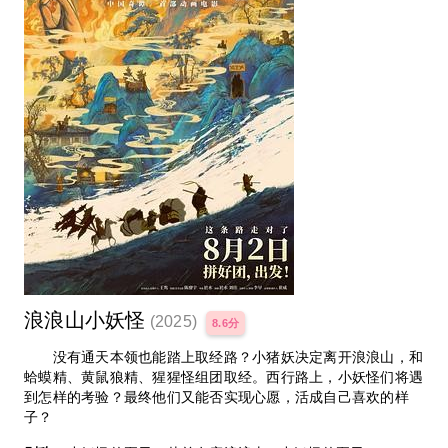
浪浪山小妖怪
(2025)
8.6分
没有通天本领也能踏上取经路？小猪妖决定离开浪浪山，和
蛤蟆精、黄鼠狼精、猩猩怪组团取经。西行路上，小妖怪们将遇
到怎样的考验？最终他们又能否实现心愿，活成自己喜欢的样
子？