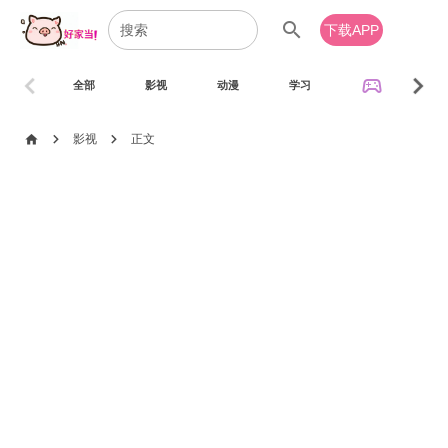
search
下载APP
chevron_left
chevron_right
sports_esports
全部
影视
动漫
学习
音乐
chevron_right
chevron_right
home
影视
正文