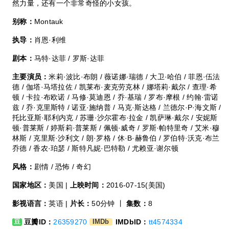
然力量，还有一个非常奇怪的小女孩。
别称：
Montauk
执导：
肖恩·利维
剧本：
马特·达菲 / 罗斯·达菲
主要演员：
米莉·波比·布朗 / 薇诺娜·瑞德 / 大卫·哈伯 / 菲恩·伍法
德 / 伽塔·马塔拉佐 / 凯莱布·麦克劳克林 / 娜塔莉·戴尔 / 查理·希
顿 / 卡拉·布欧诺 / 马修·莫迪恩 / 乔·基瑞 / 罗布·摩根 / 约翰·雷诺
兹 / 乔·克里斯特 / 诺亚·施纳普 / 马克·斯达格 / 兰德尔·P·海文斯 /
托比亚斯·耶利内克 / 苏珊·沙尔霍布·拉金 / 凯萨琳·戴尔 / 安妮斯
顿·普莱斯 / 婷斯莉·普莱斯 / 佩顿·威奇 / 罗斯·帕特里奇 / 艾米·穆
林斯 / 克里斯·沙利文 / 朗·罗格 / 休·B·赫鲁伯 / 罗伯特·沃克·布兰
乔德 / 香农·珀瑟 / 斯特凡妮·巴特勒 / 尤赖亚·谢尔顿
风格：
剧情 / 恐怖 / 奇幻
国家地区：
美国 |
上映时间：
2016-07-15(美国)
影视语言：
英语 |
片长：
50分钟 丨
集数：
8
豆瓣ID：
26359270
IMDbID：
tt4574334
豆
IMDb