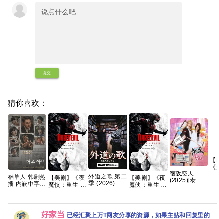
提交
猜你喜欢：
【
《
宿敌恋人
(2
外道之歌 第二
稻草人 韩剧热
【美剧】《夜
【美剧】《夜
(2025)[泰剧]
名
季 (2026)
播 内嵌中字
魔侠：重生 第
魔侠：重生 第
[1080P.泰语
的
【附1~2季】
【夸克百度网
二季》（附系
二季》（附系
中字网盘资源]
【1
剧情 / 悬疑 又
盘+】
列）查理·考
列）查理·考
[0.8GB集]
【
名: 外道の歌
克斯 文森特·
克斯 文森特·
【
2 夸克
多诺费奥 克里
多诺费奥 克里
好家当
已经汇聚上万T网友分享的资源，如果主贴和回复里的
斯滕·里特
斯滕·里特