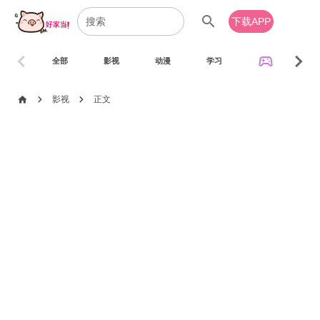
search
下载APP
chevron_left
chevron_right
sports_esports
全部
影视
动漫
学习
音乐
chevron_right
chevron_right
home
影视
正文