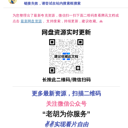
链接失效，请尝试在站内搜索框搜索
2026/剧情/动
2026/剧情/动
作/科幻/惊悚/
作/科幻/惊悚/
犯罪/奇幻/冒
犯罪/奇幻/冒
为您整理出了最新夸克资源，微信扫一扫下面二维码查看腾讯文档或
险/4K完结 夸
险/4K完结 夸
克
克
点击
最新网盘资源
。支持搜索，持续更新，建议收藏。🙏
更多最新资源，扫描二维码
关注微信公众号
“老胡为你服务”
✌✌实现看片自由