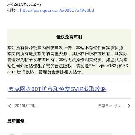
/~42d13XsbaZ~:/
链接：
https://pan.quark.cn/s/88617a48e3bd
侵权免责声明
本站所有资源链接为网友自发上传，本站不存储任何实质资源。
本文内所有链接指向的网盘资源，其版权归版权方所有，其实际
管理权为帖子发布者所有，本站无法操作相关资源。如您认为本
站任何介绍帖侵犯了您的合法版权，请发送邮件 zjhgx163@163.
com 进行投诉，管理员会删除相关帖子。
夸克网盘80T扩容和免费SVIP获取攻略
keyboard_arrow_left
keyboard_arrow_right
2026版二建..
日落日出 サン..
最新回复