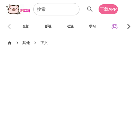
search
下载APP
chevron_left
chevron_right
sports_esports
全部
影视
动漫
学习
音乐
chevron_right
chevron_right
home
其他
正文