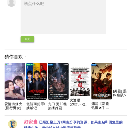
提交
猜你喜欢：
[美剧] 黑
纠察队S1
季全 【
火遮眼
包】【高
翘楚【新剧
爱情有烟火
低智商犯罪/
九门 更10集
(2025) 动作
清】【中
热播🔥手慢
(投行男女)
擒贼记
热播好剧 4K
/ 犯罪 又名:
字幕】
无】 【共24
已更30集
(2026) 【王
高码【夸克
狂怒 / The
集/4K超清60
骁/ 田曦薇 /
百度网盘+】
Furious 夸克
帧+高码臻彩
】【悬疑/ 犯
好家当
已经汇聚上万T网友分享的资源，如果主贴和回复里的
HDR】 【陈
罪】【国语
都灵、周翊
中字】【4K
链接失效，请尝试在站内搜索框搜索