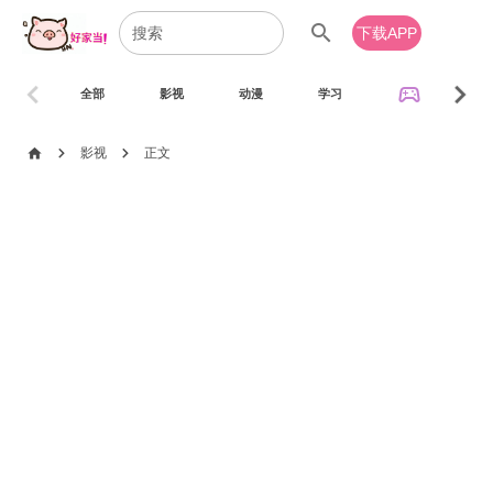
search
下载APP
chevron_left
chevron_right
sports_esports
全部
影视
动漫
学习
音乐
chevron_right
chevron_right
home
影视
正文