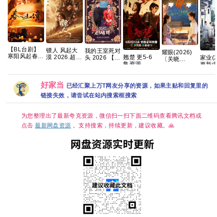
【BL台剧】
镖人 风起大
我的王室死对
耀眼(2026)
寒阳风起春山
漠 2026.超清
翘楚 更5-6
头 2026 【首
家业(2
〔关晓
境 2026 春山
杜比5.1-7.1
集资源
播】【穿越、
更新
彤〕/4k+1080P
境 爱情同性
多音轨 内嵌
爱情】 【林
[4K+1
超清画质|简
刘竞屿 熊艺
简繁字幕
智妍 / 许南
[国语
中字幕/夸克/
文 国语中字
好家当
俊】【韩剧中
[1.3G
已经汇聚上万T网友分享的资源，如果主贴和回复里的
百度网盘资源
已更最新 夸
字】
【单集0.8～
链接失效，请尝试在站内搜索框搜索
克
3GB】
为您整理出了最新夸克资源，微信扫一扫下面二维码查看腾讯文档或
点击
最新网盘资源
。支持搜索，持续更新，建议收藏。🙏