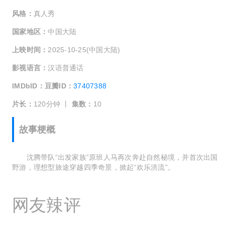
风格：
真人秀
国家地区：
中国大陆
上映时间：
2025-10-25(中国大陆)
影视语言：
汉语普通话
IMDbID：
豆瓣ID：
37407388
片长：
120分钟 丨
集数：
10
故事梗概
沈腾带队“出发家族”原班人马再次奔赴自然秘境，并首次出国
野游，理想型旅途穿越四季奇景，掀起“欢乐洪流”。
网友辣评