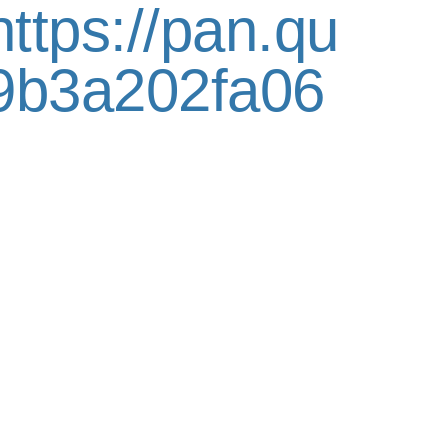
https://pan.qu
09b3a202fa06