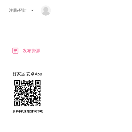
arrow_drop_down
注册/登陆
article
发布资源
好家当 安卓App
安卓手机浏览器扫码下载