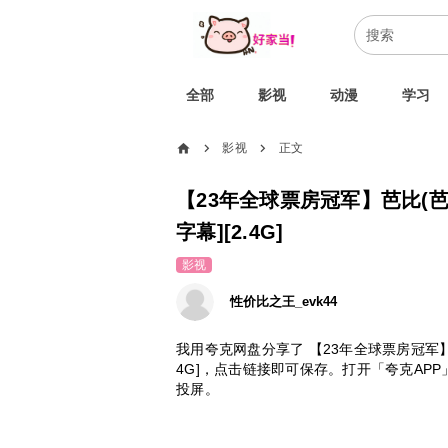
全部
影视
动漫
学习
home
影视
正文
chevron_right
chevron_right
【23年全球票房冠军】芭比(芭比
字幕][2.4G]
影视
性价比之王_evk44
我用夸克网盘分享了 【23年全球票房冠军】芭比
4G]，点击链接即可保存。打开「夸克AP
投屏。