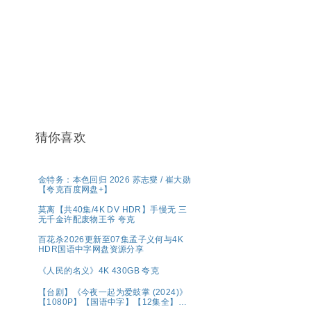
猜你喜欢
金特务：本色回归 2026 苏志燮 / 崔大勋
【夸克百度网盘+】
莫离‎【共40集/4K DV HDR】手慢无 三
无千金许配废物王爷 夸克
百花杀2026更新至07集孟子义何与4K
HDR国语中字网盘资源分享
《人民的名义》4K 430GB 夸克
【台剧】《今夜一起为爱鼓掌 (2024)》
【1080P】【国语中字】【12集全】