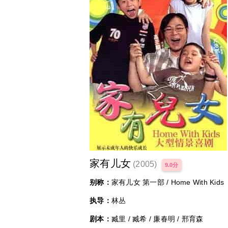
家有儿女
(2005)
9.0分
别称：
家有儿女 第一部 / Home With Kids
执导：
林丛
剧本：
臧里 / 臧希 / 廉春明 / 邢育森