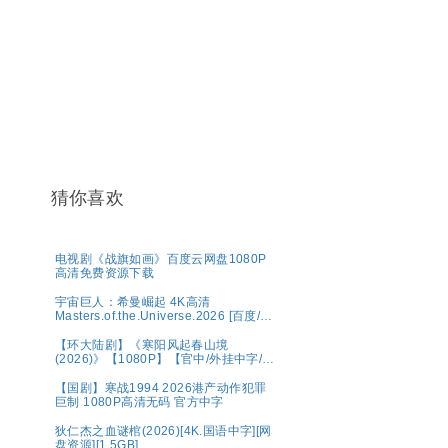
猜你喜欢
电视剧《战旗如画》百度云网盘1080P
高清免费资源下载
宇宙巨人：希曼崛起 4K高清
Masters.of.the.Universe.2026 [百度/夸
克]
【环大陆剧】《寒阳风起春山境
(2026)》【1080P】【官中/外挂中字/三
无版】【共16集】
【国剧】寒战1994 2026港产动作犯罪
巨制 1080P高清无码 官方中字
狄仁杰之血谜棺(2026)[4K.国语中字][网
盘资源][1.5GB]