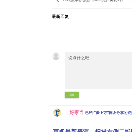
keyboard_arrow_left
25秋数学苏教版《53单元归类复习》一
最新回复
提交
好家当
已经汇聚上万T网友分享的
更多最新资源，扫描右侧二维