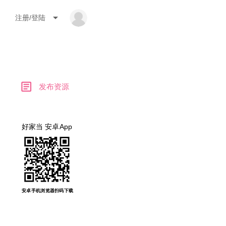
arrow_drop_down
注册/登陆
article
发布资源
好家当 安卓App
安卓手机浏览器扫码下载