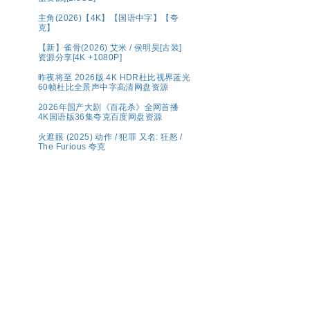
主角(2026)【4K】【国语中字】【夸
克】
【新】雀骨(2026) 艾米 / 侯明昊[古装]
资源分享[4K +1080P]
昨夜将至 2026版 4K HDR杜比视界蓝光
60帧杜比全景声中字高清网盘资源
2026年国产大剧《百花杀》全网首播
4K国语版36集夸克百度网盘资源
火遮眼 (2025) 动作 / 犯罪 又名: 狂怒 /
The Furious 夸克