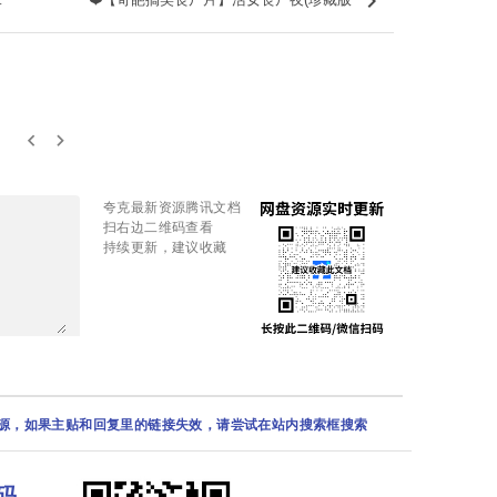
keyboard_arrow_right
二
❤️【奇葩搞笑丧尸片】活女丧尸夜(珍藏版
keyboard_arrow_left
keyboard_arrow_right
夸克最新资源腾讯文档
扫右边二维码查看
持续更新，建议收藏
资源，如果主贴和回复里的链接失效，请尝试在站内搜索框搜索
码