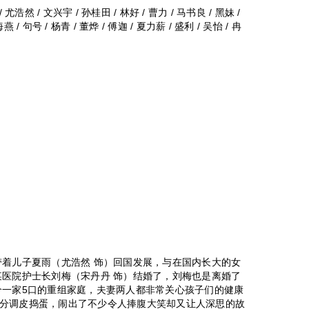
 尤浩然 / 文兴宇 / 孙桂田 / 林好 / 曹力 / 马书良 / 黑妹 /
 / 句号 / 杨青 / 董烨 / 傅迦 / 夏力薪 / 盛利 / 吴怡 / 冉
着儿子夏雨（尤浩然 饰）回国发展，与在国内长大的女
某医院护士长刘梅（宋丹丹 饰）结婚了，刘梅也是离婚了
个一家5口的重组家庭，夫妻两人都非常关心孩子们的健康
分调皮捣蛋，闹出了不少令人捧腹大笑却又让人深思的故