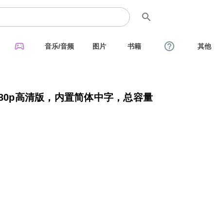
search
sports_esports
help_outline
音乐/音频
图片
书籍
其他
080p高清版，内置简体中字，总容量