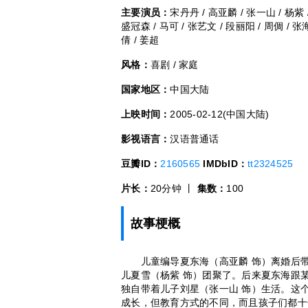
主要演员：
宋丹丹 / 高亚麟 / 张一山 / 杨紫 /
盛冠森 / 马可 / 张艺文 / 段丽阳 / 周倜 / 张海燕
倩 / 姜超
风格：
喜剧 / 家庭
国家地区：
中国大陆
上映时间：
2005-02-12(中国大陆)
影视语言：
汉语普通话
豆瓣ID：
2160565
IMDbID：
tt2324525
片长：
20分钟 丨
集数：
100
故事梗概
儿童编导夏东海（高亚麟 饰）离婚后带
儿夏雪（杨紫 饰）团聚了。后来夏东海跟
独自带着儿子刘星（张一山 饰）生活。这
成长，但教育方式的不同，而且孩子们都十