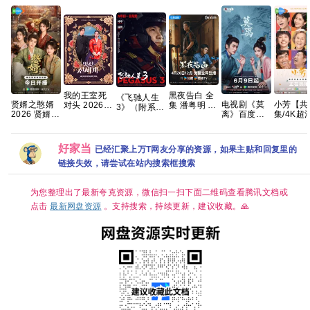
我的王室死
黑夜告白 全
《飞驰人生
小芳【共
贤婿之憨婿
电视剧《莫
对头 2026
集 潘粤明 /
3》（附系
集/4K超
2026 贤婿2
离》百度网
【首播】
王鹤棣【夸
列）沈腾 尹
DV HD
古装喜剧爱
盘1080P高
【穿越、爱
克百度网盘
正 黄景瑜 张
手慢无🈲
情 潘毅鸿 朱
清免费资源
情】 【林智
+】
本煜 魏翔 沙
【王影璐
容君 范梦 徐
分享
妍 / 许南
溢 范丞丞 孙
好家当
已经汇聚上万T网友分享的资源，如果主贴和回复里的
辛云来｜
紫茵 已更最
俊】【韩剧
艺洲2026/剧
剧/治愈】 
新 夸克
中字】
链接失效，请尝试在站内搜索框搜索
情/喜剧/运
芳出嫁，
动/4K电影
飞狗跳🤣
夸克
八黄金档
为您整理出了最新夸克资源，微信扫一扫下面二维码查看腾讯文档或
喜开播🥳
点击
最新网盘资源
。支持搜索，持续更新，建议收藏。🙏
球相亲，
笑皆非😂
而自由，
出潇洒💫
姻不是人
的必选项
幸福才是
夸克