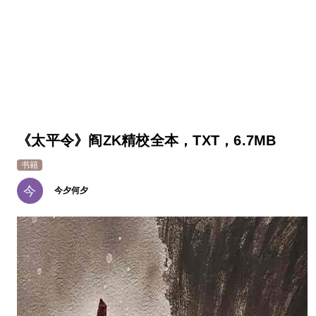
《太平令》阎ZK精校全本，TXT，6.7MB
书籍
今
今夕何夕