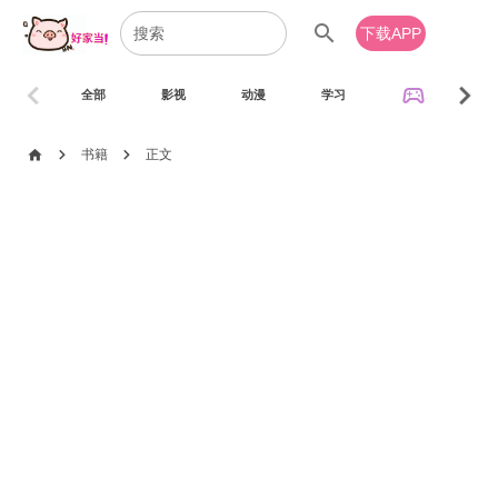
search
下载APP
chevron_left
chevron_right
sports_esports
全部
影视
动漫
学习
音乐
chevron_right
chevron_right
home
书籍
正文