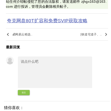
站任何介绍帖侵犯了您的合法版权，请发送邮件 zjhgx163@163.
com 进行投诉，管理员会删除相关帖子。
夸克网盘80T扩容和免费SVIP获取攻略
keyboard_arrow_left
keyboard_arrow_right
💰网易云精选..
[铁道宅道子、..
最新回复
提交
猜你喜欢：