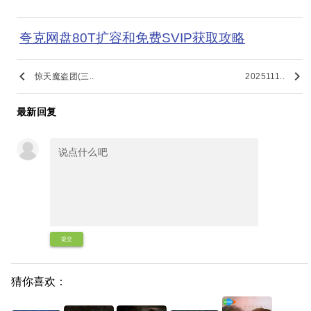
夸克网盘80T扩容和免费SVIP获取攻略
keyboard_arrow_left
keyboard_arrow_right
惊天魔盗团(三..
2025111..
最新回复
提交
猜你喜欢：