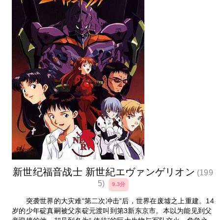
新世纪福音战士 新世紀エヴァンゲリオン
(199
5)
9.3分
突袭世界的大灾难“第二次冲击”后，世界在废墟之上重建。14
岁的少年碇真嗣被父亲碇元渡叫到第3新东京市。本以为能见到父