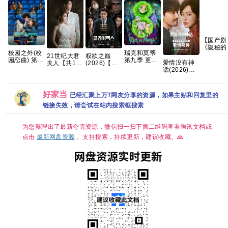
【国产剧
《隐秘的
校园之外(校
瑞克和莫蒂
落 (2020
21世纪大君
权欲之巅
园恋曲) 第一
第九季 更1
【4K E
爱情没有神
夫人【共12
(2026)【全
季 爱情/运动
集 官中简繁
【国语中
话(2026)更
集/1080P高
10集】
【全8集】官
字】【全
新中
码中字】
【1080p】
中简繁英
集】
4k+1080P国
【李知恩、
【韩语】
【66G】
语中字网盘
边佑锡｜喜
【中文字
好家当
已经汇聚上万T网友分享的资源，如果主贴和回复里的
资源[0.9GB
剧/爱情】夸
幕】
集]
链接失效，请尝试在站内搜索框搜索
克
【13.7G】
惊悚 悬疑 」
为您整理出了最新夸克资源，微信扫一扫下面二维码查看腾讯文档或
点击
最新网盘资源
。支持搜索，持续更新，建议收藏。🙏