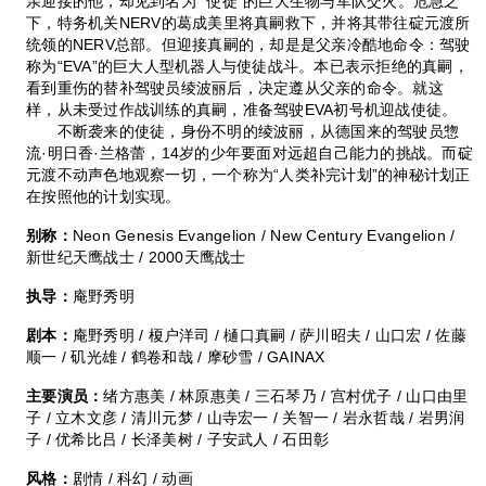
亲迎接的他，却见到名为“ 使徒”的巨大生物与军队交火。危急之
下，特务机关NERV的葛成美里将真嗣救下，并将其带往碇元渡所
统领的NERV总部。但迎接真嗣的，却是是父亲冷酷地命令：驾驶
称为“EVA”的巨大人型机器人与使徒战斗。本已表示拒绝的真嗣，
看到重伤的替补驾驶员绫波丽后，决定遵从父亲的命令。就这
样，从未受过作战训练的真嗣，准备驾驶EVA初号机迎战使徒。
不断袭来的使徒，身份不明的绫波丽，从德国来的驾驶员惣
流·明日香·兰格蕾，14岁的少年要面对远超自己能力的挑战。而碇
元渡不动声色地观察一切，一个称为“人类补完计划”的神秘计划正
在按照他的计划实现。
别称：
Neon Genesis Evangelion / New Century Evangelion /
新世纪天鹰战士 / 2000天鹰战士
执导：
庵野秀明
剧本：
庵野秀明 / 榎户洋司 / 樋口真嗣 / 萨川昭夫 / 山口宏 / 佐藤
顺一 / 矶光雄 / 鹤卷和哉 / 摩砂雪 / GAINAX
主要演员：
绪方惠美 / 林原惠美 / 三石琴乃 / 宫村优子 / 山口由里
子 / 立木文彦 / 清川元梦 / 山寺宏一 / 关智一 / 岩永哲哉 / 岩男润
子 / 优希比吕 / 长泽美树 / 子安武人 / 石田彰
风格：
剧情 / 科幻 / 动画