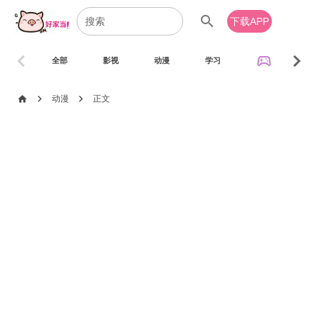
search
下载APP
chevron_left
chevron_right
sports_esports
全部
影视
动漫
学习
音乐
chevron_right
chevron_right
home
动漫
正文