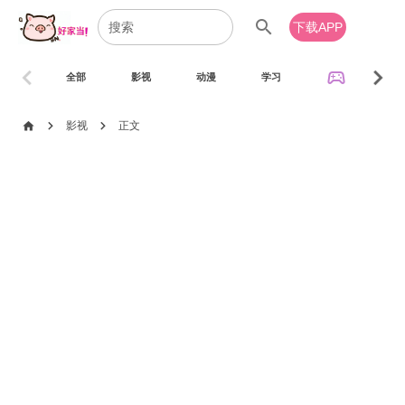
search
下载APP
chevron_left
chevron_right
sports_esports
全部
影视
动漫
学习
音乐
chevron_right
chevron_right
home
影视
正文