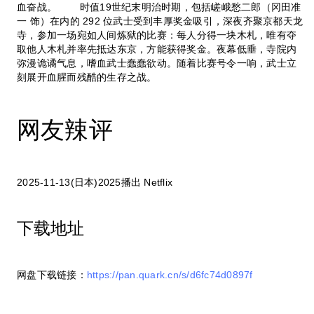
血奋战。 时值19世纪末明治时期，包括嵯峨愁二郎（冈田准
一 饰）在内的 292 位武士受到丰厚奖金吸引，深夜齐聚京都天龙
寺，参加一场宛如人间炼狱的比赛：每人分得一块木札，唯有夺
取他人木札并率先抵达东京，方能获得奖金。夜幕低垂，寺院内
弥漫诡谲气息，嗜血武士蠢蠢欲动。随着比赛号令一响，武士立
刻展开血腥而残酷的生存之战。
网友辣评
2025-11-13(日本)2025播出 Netflix
下载地址
网盘下载链接：
https://pan.quark.cn/s/d6fc74d0897f