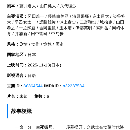
剧本：
藤井道人 / 山口健人 / 八代理沙
主要演员：
冈田准一 / 藤崎由美亚 / 清原果耶 / 东出昌大 / 染谷将
太 / 早乙女太一 / 远藤雄弥 / 渊上泰史 / 二宫和也 / 城桧吏 / 山田
孝之 / 一之濑亘 / 吉冈里帆 / 玉木宏 / 伊藤英明 / 滨田岳 / 冈崎体
育 / 井浦新 / 田中哲司 / 中岛步
风格：
剧情 / 动作 / 惊悚 / 历史
国家地区：
日本
上映时间：
2025-11-13(日本)
影视语言：
日语
豆瓣ID：
36864544
IMDbID：
tt32237534
片长：
未知 丨
集数：
6
故事梗概
一命一分，生死赌局。 序幕揭开，众武士在动荡时代浴