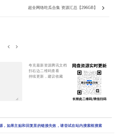
keyboard_arrow_right
，
超全网络吃瓜合集 资源汇总【296GB】
keyboard_arrow_left
keyboard_arrow_right
夸克最新资源腾讯文档
扫右边二维码查看
持续更新，建议收藏
资源，如果主贴和回复里的链接失效，请尝试在站内搜索框搜索