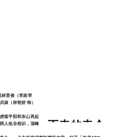
员林贤俊（李政宰
贞淑（林智妍 饰）
虎落平阳和东山再起
不幸的幸会
两人低谷相识，顶峰