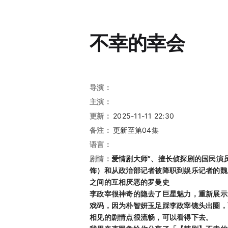
不幸的幸会
导演：
主演：
更新：
2025-11-11 22:30
备注：
更新至第04集
语言：
剧情：
爱情剧大师”、擅长侦探剧的国民演
饰）和从政治部记者被降职到娱乐记者的魏
之间的互相厌恶的罗曼史
李政宰很神奇的隐去了巨星魅力，重新展示
戏码，因为朴智妍玉足踩李政宰镜头出圈，
相见的剧情点很流畅，可以看得下去。