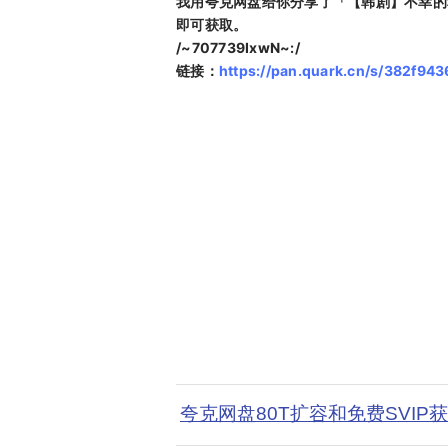
我用夸克网盘给你分享了「【韩剧】不幸的
即可获取。
/~707739IxwN~:/
链接：
https://pan.quark.cn/s/382f94
夸克网盘80T扩容和免费SVIP