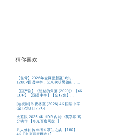
猜你喜欢
【雀骨】2026年全网更新至16集，
1280P国语中字，艾米侯明昊领衔，单
集300MB超清网盘资源分享
【国产剧】《隐秘的角落 (2020)》【4K
EDR】【国语中字】【全12集】
【66G】
[电视剧] 昨夜将至 (2026) 4K 国语中字
(全12集) [12.2G]
火遮眼 2025 4K HDR 内封中英字幕 高
分动作 【夸克百度网盘+】
凡人修仙传 年番4 慕兰之战 【180】
4K【夸克百度网盘+】