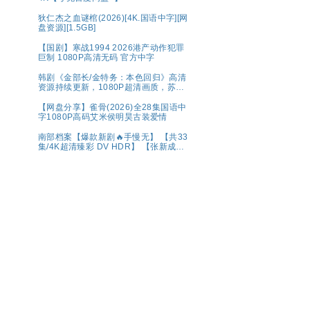
狄仁杰之血谜棺(2026)[4K.国语中字][网
盘资源][1.5GB]
【国剧】寒战1994 2026港产动作犯罪
巨制 1080P高清无码 官方中字
韩剧《金部长/金特务：本色回归》高清
资源持续更新，1080P超清画质，苏志
燮主演，剧情动作片，官方中字，网盘
分享
【网盘分享】雀骨(2026)全28集国语中
字1080P高码艾米侯明昊古装爱情
南部档案【爆款新剧🔥手慢无】 【共33
集/4K超清臻彩 DV HDR】 【张新成、
丁禹兮｜奇幻/冒险】夸克