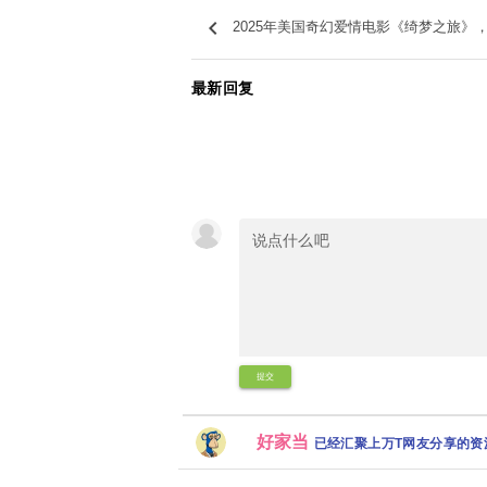
keyboard_arrow_left
2025年美国奇幻爱情电影《绮梦之旅》
最新回复
提交
好家当
已经汇聚上万T网友分享的