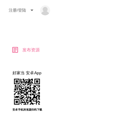
arrow_drop_down
注册/登陆
article
发布资源
好家当 安卓App
安卓手机浏览器扫码下载