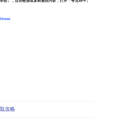
幸会」，点击链接或复制整段内容，打开「夸克APP」
36beae
获取攻略