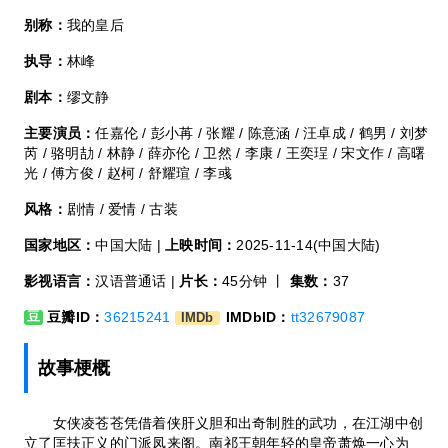
别称：
我的皇后
执导：
林峰
剧本：
缪文静
主要演员：
任嘉伦 / 彭小苒 / 张耀 / 陈意涵 / 汪卓成 / 鹤男 / 刘梦
芮 / 骆明劼 / 林静 / 薛亦伦 / 卫然 / 李康 / 王奕珵 / 宋文作 / 高曙
光 / 傅方俊 / 赵柯 / 舒耀瑄 / 李彧
风格：
剧情 / 爱情 / 古装
国家地区：
中国大陆 |
上映时间：
2025-11-14(中国大陆)
影视语言：
汉语普通话 |
片长：
45分钟 丨
集数：
37
豆瓣ID：
36215241
IMDbID：
tt32679087
豆
IMDb
故事梗概
女侠凌苍苍凭借着侠肝义胆和出奇制胜的武功，在江湖中创
立了匡扶正义的门派凤来阁。南祁王朝年轻的皇帝萧焕一心为