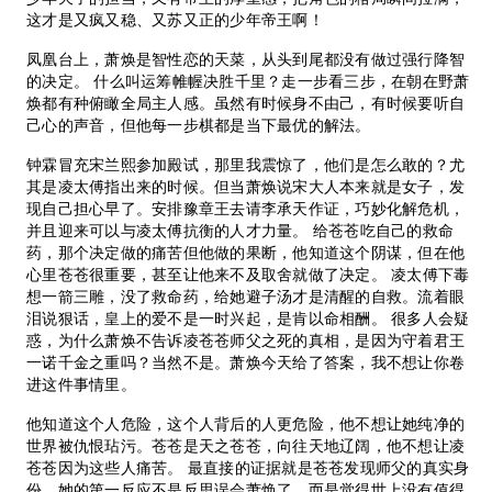
这才是又疯又稳、又苏又正的少年帝王啊！
凤凰台上，萧焕是智性恋的天菜，从头到尾都没有做过强行降智
的决定。 什么叫运筹帷幄决胜千里？走一步看三步，在朝在野萧
焕都有种俯瞰全局主人感。虽然有时候身不由己，有时候要听自
己心的声音，但他每一步棋都是当下最优的解法。
钟霖冒充宋兰熙参加殿试，那里我震惊了，他们是怎么敢的？尤
其是凌太傅指出来的时候。但当萧焕说宋大人本来就是女子，发
现自己担心早了。安排豫章王去请李承天作证，巧妙化解危机，
并且迎来可以与凌太傅抗衡的人才力量。 给苍苍吃自己的救命
药，那个决定做的痛苦但他做的果断，他知道这个阴谋，但在他
心里苍苍很重要，甚至让他来不及取舍就做了决定。 凌太傅下毒
想一箭三雕，没了救命药，给她避子汤才是清醒的自救。流着眼
泪说狠话，皇上的爱不是一时兴起，是肯以命相酬。 很多人会疑
惑，为什么萧焕不告诉凌苍苍师父之死的真相，是因为守着君王
一诺千金之重吗？当然不是。萧焕今天给了答案，我不想让你卷
进这件事情里。
他知道这个人危险，这个人背后的人更危险，他不想让她纯净的
世界被仇恨玷污。苍苍是天之苍苍，向往天地辽阔，他不想让凌
苍苍因为这些人痛苦。 最直接的证据就是苍苍发现师父的真实身
份，她的第一反应不是反思误会萧焕了，而是觉得世上没有值得