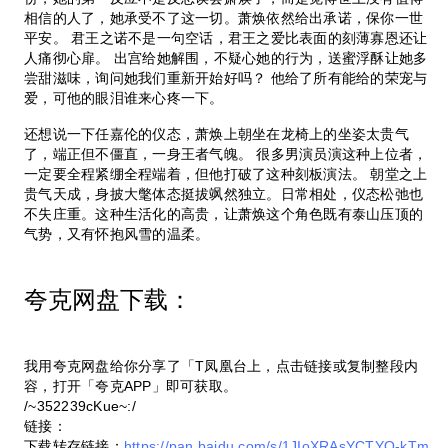
相信的人了，她承受不了这一切。萧焕依然给出承诺，保你一世
平安。 君王之诺不是一句空话，君王之爱比表面的刻薄寡恩还让
人痛彻心扉。 出宫给她解围，不疑心她的行为，送蜜浮酥让她多
尝甜滋味，询问她我们重新开始好吗？ 他给了所有能给的荣宠与
爱，可他的眼泪谁来心疼一下。
还想说一下任嘉伦的仪态，萧焕上朝坐在龙椅上的坐姿太贵气
了，端正但不僵直，一身王者气魄。 很多男演员演这种上位者，
一定要全程紧绷全程端着，但他打破了这种刻板演法。 朝堂之上
贵气天成，身披大氅体态挺拔飒然独立。日常相处，仪态松弛也
不失庄重。这种生活化的高贵，让萧焕这个角色既有泰山压顶的
气势，又有怀抱风雪的温柔。
夸克网盘下载：
我用夸克网盘给你分享了「T凤凰台上，点击链接或复制整段内
容，打开「夸克APP」即可获取。
/~352239cKue~:/
链接：
下载转存链接：
https://pan.baidu.com/s/1JIoXRAsYCTYO-kTm