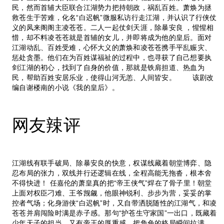
民，然而首辅大臣联合江湖势力把持朝政，祸乱百姓。萧焕为拯
救苍生于苦难，化名“白迟帆”微服私访行走江湖，并认识了行侠仗
义的凤来阁阁主凌苍苍。二人一起仗剑天涯，除暴安良 ，惺惺相
惜，却不料凌苍苍就是首辅的女儿，并即将成为他的皇后。面对
江湖动乱、百姓受难，心怀大义的萧焕和凌苍苍携手平乱赈灾、
惩处贪墨。他们在为百姓谋福祉的过程中，也寻获了自己想要执
剑江湖的初心，找到了自身的价值，那就是铁肩担道、热血为
民，帮助百姓安居乐业，使得山河无恙、人间皆安。 该剧改
编自谢楼南的小说《我的皇后》。
网友辣评
江湖线有联手破局、除暴安良的快意，权谋线藏着朝堂博弈、隐
忍布局的张力，双线并行还逻辑在线，全程高能无拖沓，根本舍
不得快进！ 任嘉伦的萧皇真的把“帝王侠气”焊在了骨子里！朝堂
上面对权臣刁难、王爷觊觎，他眼神锐利、步步为营，妥妥的掌
控者气场；化身游侠“白迟帆”时，又自带洒脱随性的江湖气，和凌
苍苍并肩闯险时满是赤子感。那句“护苍生守家国”一出口，既藏着
少年天子的担当，又有帝王的厚重感，把角色的格局瞬间拉满，