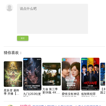
提交
猜你喜欢：
亢奋 第三季
【
星辰变 最终
更06集 4K 无
园之
季 开播【更
九门(2026)更
爱情没有神话
低智商犯罪
损 简繁字幕
季 (
04集】【4K
新中
(2026)更新中
(2026) 4K [中
【夸克百度网
名:
国字】网盘资
[4K+1080P.
4k+1080P国
国大陆] [剧情/
盘+】
校
源
国语中字网盘
语中字网盘资
悬疑] [王骁 田
字