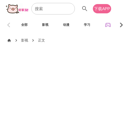
search
下载APP
chevron_left
chevron_right
sports_esports
全部
影视
动漫
学习
音乐
chevron_right
chevron_right
home
影视
正文