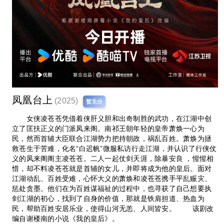
凤凰台上
(2025)
暂无分
女侠凌苍苍凭借着侠肝义胆和出奇制胜的武功，在江湖中创
立了匡扶正义的门派凤来阁。南祁王朝年轻的皇帝萧焕一心为
民，然而首辅大臣联合江湖势力把持朝政，祸乱百姓。萧焕为拯
救苍生于苦难，化名“白迟帆”微服私访行走江湖，并认识了行侠仗
义的凤来阁阁主凌苍苍。二人一起仗剑天涯，除暴安良 ，惺惺相
惜，却不料凌苍苍就是首辅的女儿，并即将成为他的皇后。面对
江湖动乱、百姓受难，心怀大义的萧焕和凌苍苍携手平乱赈灾、
惩处贪墨。他们在为百姓谋福祉的过程中，也寻获了自己想要执
剑江湖的初心，找到了自身的价值，那就是铁肩担道、热血为
民，帮助百姓安居乐业，使得山河无恙、人间皆安。 该剧改
编自谢楼南的小说《我的皇后》。