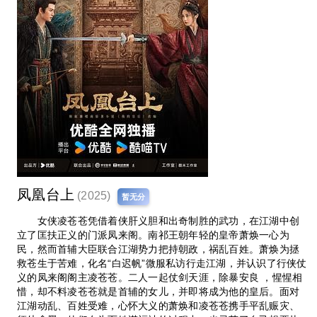
凤凰台上
(2025)
暂无分
女侠凌苍苍凭借着侠肝义胆和出奇制胜的武功，在江湖中创
立了匡扶正义的门派凤来阁。南祁王朝年轻的皇帝萧焕一心为
民，然而首辅大臣联合江湖势力把持朝政，祸乱百姓。萧焕为拯
救苍生于苦难，化名“白迟帆”微服私访行走江湖，并认识了行侠仗
义的凤来阁阁主凌苍苍。二人一起仗剑天涯，除暴安良 ，惺惺相
惜，却不料凌苍苍就是首辅的女儿，并即将成为他的皇后。面对
江湖动乱、百姓受难，心怀大义的萧焕和凌苍苍携手平乱赈灾、