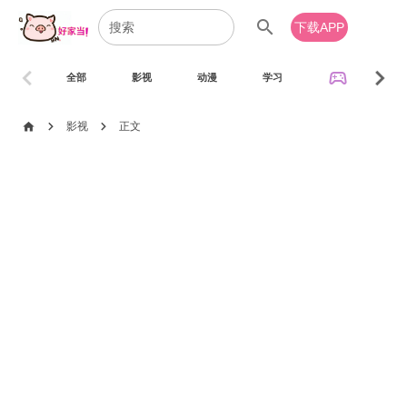
search
下载APP
chevron_left
chevron_right
sports_esports
全部
影视
动漫
学习
音乐
chevron_right
chevron_right
home
影视
正文