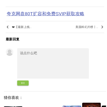
夸克网盘80T扩容和免费SVIP获取攻略
keyboard_arrow_left
keyboard_arrow_right
❤️【最新上线..
美国科幻片榜丨..
最新回复
提交
猜你喜欢：