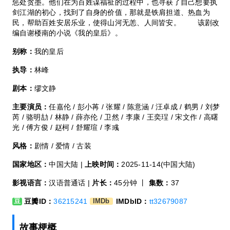
惩处贪墨。他们在为百姓谋福祉的过程中，也寻获了自己想要执
剑江湖的初心，找到了自身的价值，那就是铁肩担道、热血为
民，帮助百姓安居乐业，使得山河无恙、人间皆安。 该剧改
编自谢楼南的小说《我的皇后》。
别称：
我的皇后
执导：
林峰
剧本：
缪文静
主要演员：
任嘉伦 / 彭小苒 / 张耀 / 陈意涵 / 汪卓成 / 鹤男 / 刘梦
芮 / 骆明劼 / 林静 / 薛亦伦 / 卫然 / 李康 / 王奕珵 / 宋文作 / 高曙
光 / 傅方俊 / 赵柯 / 舒耀瑄 / 李彧
风格：
剧情 / 爱情 / 古装
国家地区：
中国大陆 |
上映时间：
2025-11-14(中国大陆)
影视语言：
汉语普通话 |
片长：
45分钟 丨
集数：
37
豆瓣ID：
36215241
IMDbID：
tt32679087
豆
IMDb
故事梗概