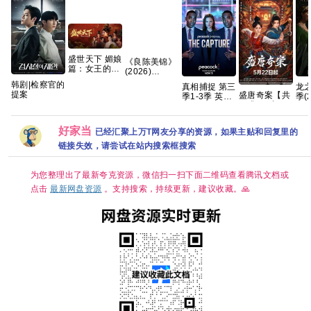
盛世天下 媚娘
《良陈美锦》
篇：女王的游
(2026)
戏 免安装中文
【4K】【国语
韩剧|检察官的
真相捕捉 第三
龙之
版20.2GB
中字】【夸克/
提案
盛唐奇案【共
季1-3季 英剧
季(2
百度】
26集/4K超
[剧情/惊悚]
01
清】悬疑/探
[荷丽黛·格兰
[4K
案】夸克
杰 / 帕帕·厄希
[高
好家当
已经汇聚上万T网友分享的资源，如果主贴和回复里的
度]
简繁
季]
链接失效，请尝试在站内搜索框搜索
为您整理出了最新夸克资源，微信扫一扫下面二维码查看腾讯文档或
点击
最新网盘资源
。支持搜索，持续更新，建议收藏。🙏