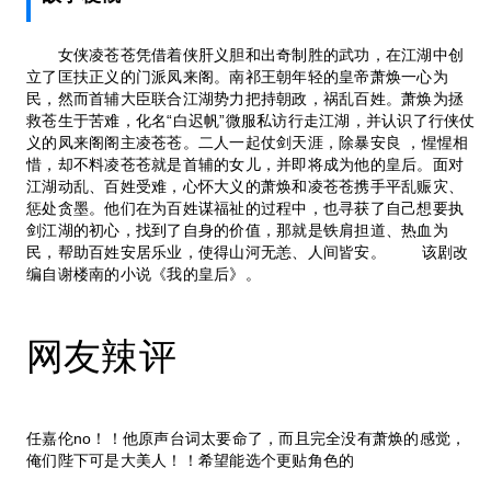
女侠凌苍苍凭借着侠肝义胆和出奇制胜的武功，在江湖中创
立了匡扶正义的门派凤来阁。南祁王朝年轻的皇帝萧焕一心为
民，然而首辅大臣联合江湖势力把持朝政，祸乱百姓。萧焕为拯
救苍生于苦难，化名“白迟帆”微服私访行走江湖，并认识了行侠仗
义的凤来阁阁主凌苍苍。二人一起仗剑天涯，除暴安良 ，惺惺相
惜，却不料凌苍苍就是首辅的女儿，并即将成为他的皇后。面对
江湖动乱、百姓受难，心怀大义的萧焕和凌苍苍携手平乱赈灾、
惩处贪墨。他们在为百姓谋福祉的过程中，也寻获了自己想要执
剑江湖的初心，找到了自身的价值，那就是铁肩担道、热血为
民，帮助百姓安居乐业，使得山河无恙、人间皆安。 该剧改
编自谢楼南的小说《我的皇后》。
网友辣评
任嘉伦no！！他原声台词太要命了，而且完全没有萧焕的感觉，
俺们陛下可是大美人！！希望能选个更贴角色的