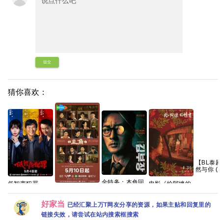
提交
猜你喜欢：
【BL泰
然与你 (2
【1080
金特务：本色回
语中字】
低智商犯罪
电影《给阿嬷的
归 〔金部长〕
电视剧《主角》
全】
(2026) 擒贼
情书》免费高清
(2026) 英韩双语
1080P高清免费
记/4K 60
观看1080P百度
音轨内封官方简
好家当
观看百度网盘下
50FPS S01杜比
网盘资源
已经汇聚上万T网友分享的资源，如果主贴和回复里的
繁英韩多国字
载
音效 HDR
链接失效，请尝试在站内搜索框搜索
幕.1080p.NF.WEB-
HiveWeb/内嵌