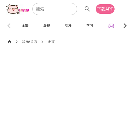
search
下载APP
chevron_left
chevron_right
sports_esports
全部
影视
动漫
学习
音乐
chevron_right
chevron_right
home
音乐/音频
正文