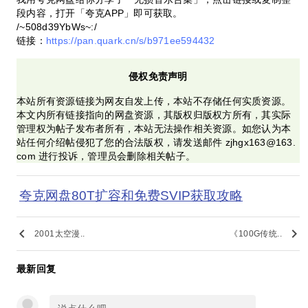
段内容，打开「夸克APP」即可获取。
/~508d39YbWs~:/
链接：
https://pan.quark.cn/s/b971ee594432
侵权免责声明
本站所有资源链接为网友自发上传，本站不存储任何实质资源。
本文内所有链接指向的网盘资源，其版权归版权方所有，其实际
管理权为帖子发布者所有，本站无法操作相关资源。如您认为本
站任何介绍帖侵犯了您的合法版权，请发送邮件 zjhgx163@163.
com 进行投诉，管理员会删除相关帖子。
夸克网盘80T扩容和免费SVIP获取攻略
keyboard_arrow_left
keyboard_arrow_right
2001太空漫..
《100G传统..
最新回复