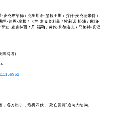
丽莎·麦克布莱德 / 克里斯蒂·瑟拉图斯 / 乔什·麦克德米特 /
杰弗里·迪恩·摩根 / 卡兰·麦克奥利菲 / 埃莉诺·松浦 / 库珀·
卡萨迪·麦克林西 / 丹·福勒 / 劳伦·利德洛夫 / 马格特·宾汉
5(美国网络)
24
tt11156952
，各方出手，危机四伏，“死亡竞赛”通向大结局。