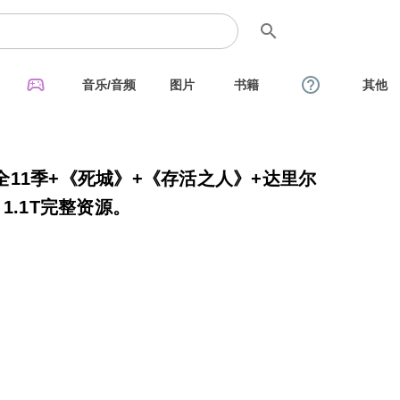
search
sports_esports
help_outline
音乐/音频
图片
书籍
其他
11季+《死城》+《存活之人》+达里尔
1.1T完整资源。