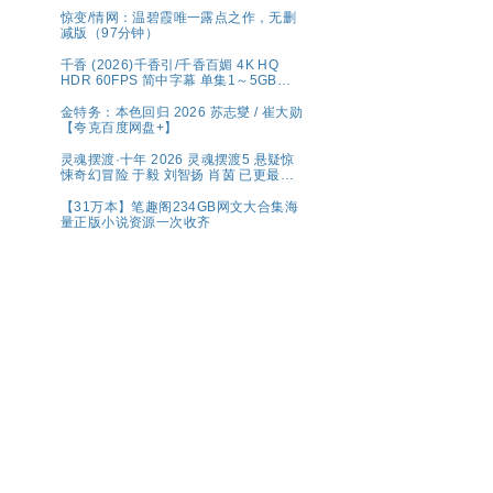
惊变/情网：温碧霞唯一露点之作，无删
减版（97分钟）
千香 (2026)千香引/千香百媚 4K HQ
HDR 60FPS 简中字幕 单集1～5GB】
夸克百度网盘资源
金特务：本色回归 2026 苏志燮 / 崔大勋
【夸克百度网盘+】
灵魂摆渡·十年 2026 灵魂摆渡5 悬疑惊
悚奇幻冒险 于毅 刘智扬 肖茵 已更最新
夸克
【31万本】笔趣阁234GB网文大合集海
量正版小说资源一次收齐