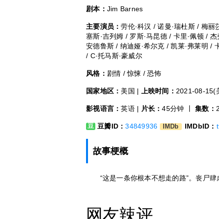
剧本：
Jim Barnes
主要演员：
劳伦·科汉 / 诺曼·瑞杜斯 / 梅
塞斯·吉列姆 / 罗斯·马昆德 / 卡里·佩顿 / 
安德鲁斯 / 纳迪娅·希尔克 / 凯莱·弗莱明 / 
/ C·托马斯·豪威尔
风格：
剧情 / 惊悚 / 恐怖
国家地区：
美国 |
上映时间：
2021-08-1
影视语言：
英语 |
片长：
45分钟 丨
集数：
豆瓣ID：
34849936
IMDbID：
豆
IMDb
故事梗概
“这是一条你根本不想走的路”。丧尸肆虐
网友辣评