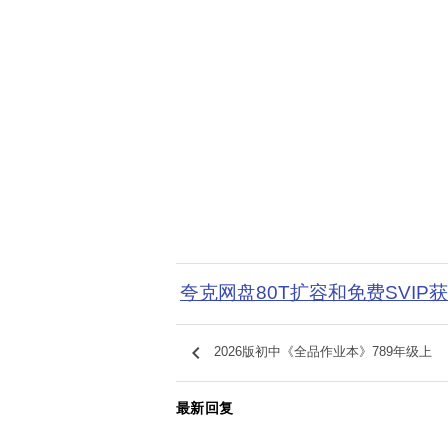
夸克网盘80T扩容和免费SVIP
keyboard_arrow_left
2026版初中《全品作业本》789年级上
最新回复