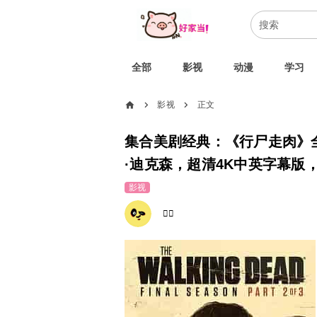
全部
影视
动漫
学习
home
影视
正文
chevron_right
chevron_right
集合美剧经典：《行尸走肉》全
·迪克森，超清4K中英字幕版，
影视
