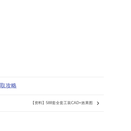
获取攻略
keyboard_arrow_right
【资料】588套全套工装CAD+效果图