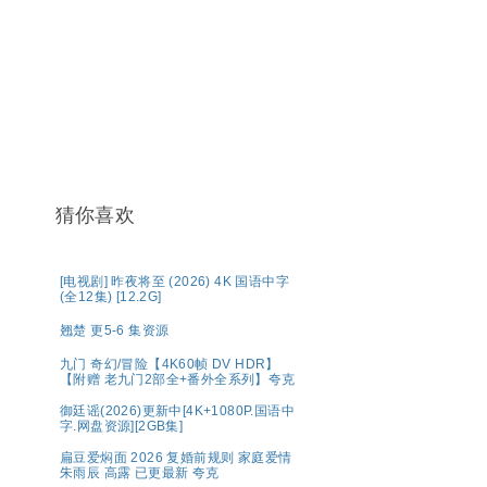
猜你喜欢
[电视剧] 昨夜将至 (2026) 4K 国语中字
(全12集) [12.2G]
翘楚 更5-6 集资源
九门 奇幻/冒险【4K60帧 DV HDR】
【附赠 老九门2部全+番外全系列】夸克
御廷谣(2026)更新中[4K+1080P.国语中
字.网盘资源][2GB集]
扁豆爱焖面 2026 复婚前规则 家庭爱情
朱雨辰 高露 已更最新 夸克