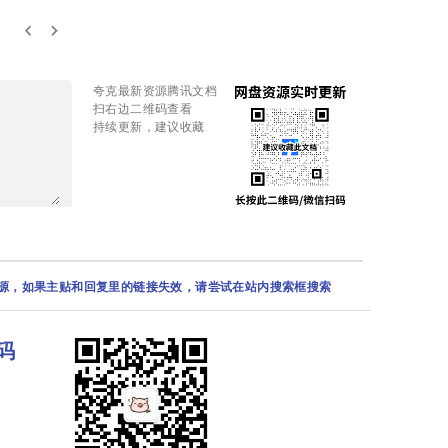
keyboard_arrow_left
keyboard_arrow_right
夸克最新资源腾讯文档
扫右边二维码查看
持续更新，建议收藏
资源，如果主贴和回复里的链接失效，请尝试在站内搜索框搜索
码