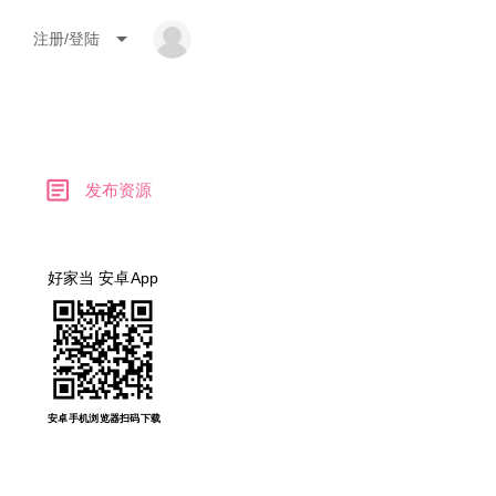
arrow_drop_down
注册/登陆
article
发布资源
好家当 安卓App
安卓手机浏览器扫码下载