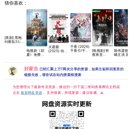
猜你喜欢：
[美剧] 黑袍
纠察队S1-5
季全 【打
千香 (2026)
火遮眼
包】【高
电视剧《炽
[电视剧] 昨
陈伟霆曾
千香引/千香
(2025) 动作
清】【中文
夏》免费高
夜将至
晞主演 
百媚 4K HQ
/ 犯罪 又名:
字幕】
清1080P百
(2026) 4K
九门/老
HDR 60FPS
狂怒 / The
度网盘资源
国语中字 (全
2 4K全
简中字幕 单
Furious 夸克
分享
12集)
盘资源分
集1～5GB】
好家当
已经汇聚上万T网友分享的资源，如果主贴和回复里的
[12.2G]
夸克百度网
盘资源
链接失效，请尝试在站内搜索框搜索
为您整理出了最新夸克资源，微信扫一扫下面二维码查看腾讯文档或
点击
最新网盘资源
。支持搜索，持续更新，建议收藏。🙏