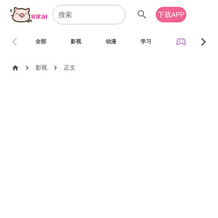
search
下载APP
chevron_left
chevron_right
sports_esports
全部
影视
动漫
学习
音乐
chevron_right
chevron_right
home
影视
正文