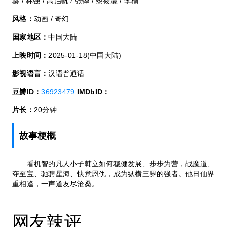
赫 / 林强 / 高启帆 / 张铎 / 黎筱濛 / 李楠
风格：
动画 / 奇幻
国家地区：
中国大陆
上映时间：
2025-01-18(中国大陆)
影视语言：
汉语普通话
豆瓣ID：
36923479
IMDbID：
片长：
20分钟
故事梗概
看机智的凡人小子韩立如何稳健发展、步步为营，战魔道、
夺至宝、驰骋星海、快意恩仇，成为纵横三界的强者。他日仙界
重相逢，一声道友尽沧桑。
网友辣评