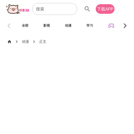
search
下载APP
chevron_left
chevron_right
sports_esports
全部
影视
动漫
学习
音乐
chevron_right
chevron_right
home
动漫
正文