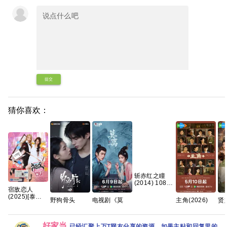
提交
猜你喜欢：
斩赤红之瞳
(2014) 1080p
宿敌恋人
日语中字 全
(2025)[泰剧]
24集 49g 夸
野狗骨头
电视剧《莫
主角(2026)
贤
[1080P.泰语
克
2026 全32集
离》百度网盘
更新中 4k高
20
中字网盘资源]
国语中字
1080P高清免
清[国语中字]
古
[0.8GB集]
1080P高清资
费资源分享
[网盘资源]
潘
好家当
已经汇聚上万T网友分享的资源，如果主贴和回复里的