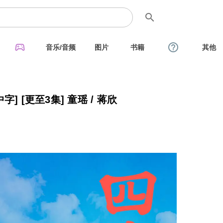
search
sports_esports
help_outline
音乐/音频
图片
书籍
其他
四喜 (2025) [WEB-4K] [国语中字] [更至3集] 童瑶 / 蒋欣