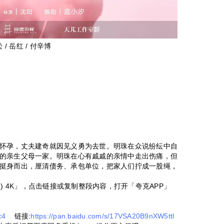
松 / 岳红 / 付辛博
怀孕，丈夫建奇就因见义勇为去世。明珠在众说纷纭中自
的亲生父母一家。明珠在心有戚戚的亲情中走出伤痛，但
挺身而出，厘清债务、承包单位，把家人们拧成一股绳，
5) 4K」，点击链接或复制整段内容，打开「夸克APP」
c4
链接:
https://pan.baidu.com/s/17VSA20B9nXW5ttl