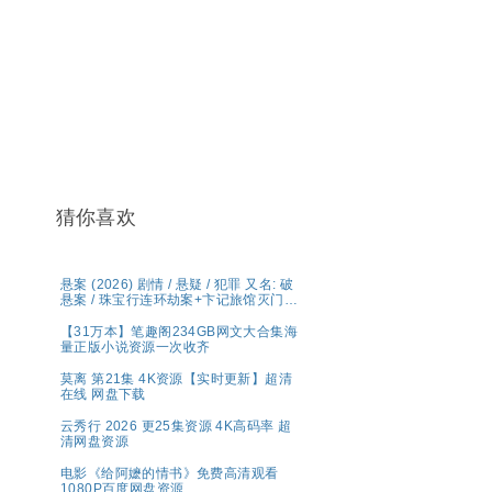
猜你喜欢
悬案 (2026) 剧情 / 悬疑 / 犯罪 又名: 破
悬案 / 珠宝行连环劫案+卞记旅馆灭门案
夸克
【31万本】笔趣阁234GB网文大合集海
量正版小说资源一次收齐
莫离 第21集 4K资源【实时更新】超清
在线 网盘下载
云秀行 2026 更25集资源 4K高码率 超
清网盘资源
电影《给阿嬷的情书》免费高清观看
1080P百度网盘资源