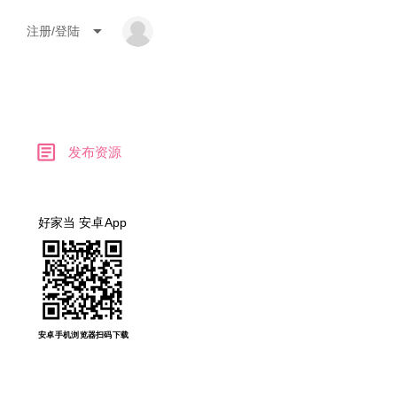
arrow_drop_down
注册/登陆
article
发布资源
好家当 安卓App
安卓手机浏览器扫码下载