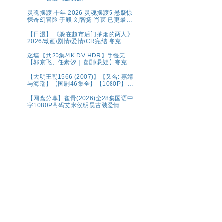
灵魂摆渡·十年 2026 灵魂摆渡5 悬疑惊
悚奇幻冒险 于毅 刘智扬 肖茵 已更最新
夸克
【日漫】 《躲在超市后门抽烟的两人》
2026/动画/剧情/爱情/CR完结 夸克
迷墙【共20集/4K DV HDR】手慢无
【郭京飞、任素汐｜喜剧/悬疑】夸克
【大明王朝1566 (2007)】【又名: 嘉靖
与海瑞】【国剧46集全】【1080P】
【国语中字（79.6GB）】【豆瓣9.8
分】【剧情 / 历史】【陈宝国 / 黄志忠 /
【网盘分享】雀骨(2026)全28集国语中
倪大红 】夸克
字1080P高码艾米侯明昊古装爱情