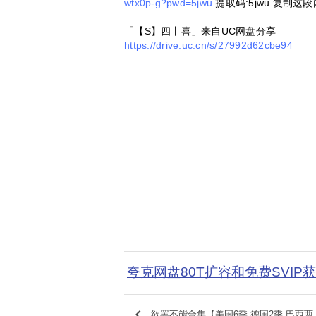
wtx0p-g?pwd=5jwu
提取码:5jwu 复制
「【S】四丨喜」来自UC网盘分享
https://drive.uc.cn/s/27992d62cbe94
夸克网盘80T扩容和免费SVIP
keyboard_arrow_left
欲罢不能合集【美国6季 德国2季 巴西两