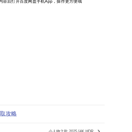
这段内容后打开百度网盘手机App，操作更方便哦
获取攻略
keyboard_arrow_right
小人物之歌 2025 [4K HDR