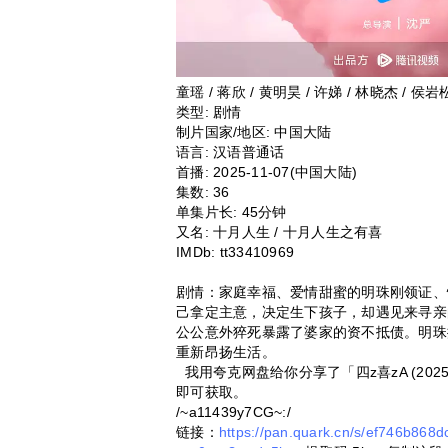
童瑶 / 蒋欣 / 黄明昊 / 许娣 / 林晓杰 / 侯岩
类型:
剧情
制片国家/地区:
中国大陆
语言:
汉语普通话
首播:
2025-11-07(中国大陆)
集数:
36
单集片长:
45分钟
又名:
十月人生 / 十月人生之有喜
IMDb:
tt33410969
剧情：家庭幸福、爱情甜蜜的明珠刚领证、
己拿定主意，决定生下孩子，却遇见来寻亲
公公意外猝死暴露了婆家的资不抵债。明珠
重新昂扬生活。
我用夸克网盘给你分享了「四z喜zA (202
即可获取。
/~a11439y7CG~:/
链接：
https://pan.quark.cn/s/ef746b868d