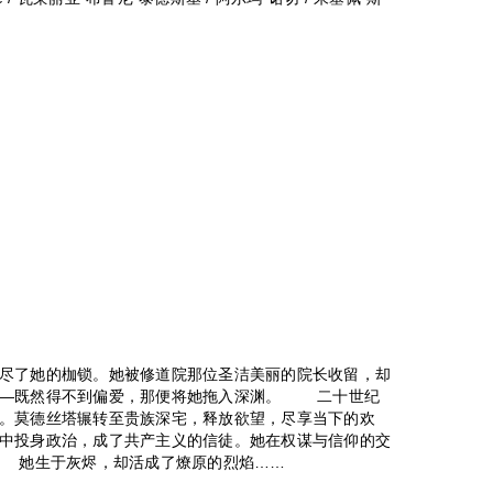
了她的枷锁。她被修道院那位圣洁美丽的院长收留，却
——既然得不到偏爱，那便将她拖入深渊。 二十世纪
。莫德丝塔辗转至贵族深宅，释放欲望，尽享当下的欢
中投身政治，成了共产主义的信徒。她在权谋与信仰的交
 她生于灰烬，却活成了燎原的烈焰……