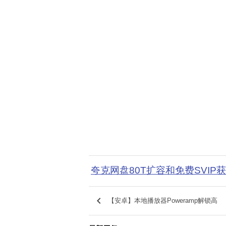
夸克网盘80T扩容和免费SVIP
keyboard_arrow_left
【安卓】本地播放器Poweramp解锁高