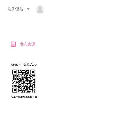
arrow_drop_down
注册/登陆
article
发布资源
好家当 安卓App
安卓手机浏览器扫码下载