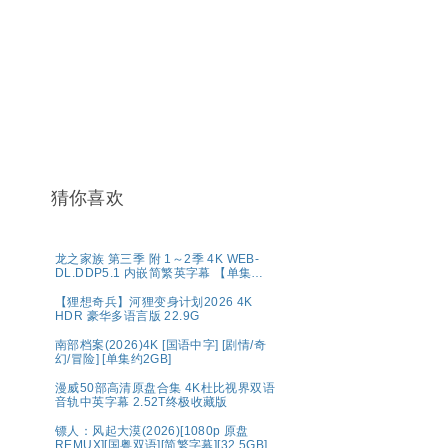
猜你喜欢
龙之家族 第三季 附 1～2季 4K WEB-
DL.DDP5.1 内嵌简繁英字幕 【单集
7GB左右】
【狸想奇兵】河狸变身计划2026 4K
HDR 豪华多语言版 22.9G
南部档案(2026)4K [国语中字] [剧情/奇
幻/冒险] [单集约2GB]
漫威50部高清原盘合集 4K杜比视界双语
音轨中英字幕 2.52T终极收藏版
镖人：风起大漠(2026)[1080p 原盘
REMUX][国粤双语][简繁字幕][32.5GB]