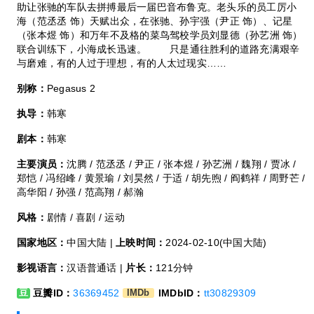
助让张驰的车队去拼搏最后一届巴音布鲁克。老头乐的员工厉小
海（范丞丞 饰）天赋出众，在张驰、孙宇强（尹正 饰）、记星
（张本煜 饰）和万年不及格的菜鸟驾校学员刘显德（孙艺洲 饰）
联合训练下，小海成长迅速。 只是通往胜利的道路充满艰辛
与磨难，有的人过于理想，有的人太过现实……
别称：
Pegasus 2
执导：
韩寒
剧本：
韩寒
主要演员：
沈腾 / 范丞丞 / 尹正 / 张本煜 / 孙艺洲 / 魏翔 / 贾冰 /
郑恺 / 冯绍峰 / 黄景瑜 / 刘昊然 / 于适 / 胡先煦 / 阎鹤祥 / 周野芒 /
高华阳 / 孙强 / 范高翔 / 郝瀚
风格：
剧情 / 喜剧 / 运动
国家地区：
中国大陆 |
上映时间：
2024-02-10(中国大陆)
影视语言：
汉语普通话 |
片长：
121分钟
豆瓣ID：
36369452
IMDbID：
tt30829309
豆
IMDb