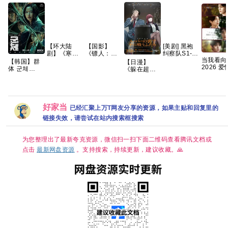
【环大陆
【国影】
[美剧] 黑袍
剧】《寒阳
《镖人：风
纠察队S1-5
当我看向
风起春山境
起大漠
季全 【打
【韩国】群
【日漫】
2026 
(2026)》
(2026)》
包】【高
体 군체
《躲在超市
性 双男主
【1080P】
【1080P&4K】
清】【中文
(2026) 动作
后门抽烟的
镜旭 罗
【官中/外挂
【国语中
字幕】
/ 科幻 / 悬疑
两人》2026/
霁川 左右 
中字/三无
字】
/ 惊悚 又名:
动画/剧情/爱
更最新 
版】【共16
【20.7G】
尸杀禁区(港)
情/CR完结
集】
/ 尸速禁区
夸克
好家当
已经汇聚上万T网友分享的资源，如果主贴和回复里的
(台) 夸克 影
链接失效，请尝试在站内搜索框搜索
片讲述了因
不明感染事
件而被封锁
为您整理出了最新夸克资源，微信扫一扫下面二维码查看腾讯文档或
的建筑内，
孤立无援的
点击
最新网盘资源
。支持搜索，持续更新，建议收藏。🙏
幸存者们对
抗以无法预
测形态进化
的感染者的
故事。