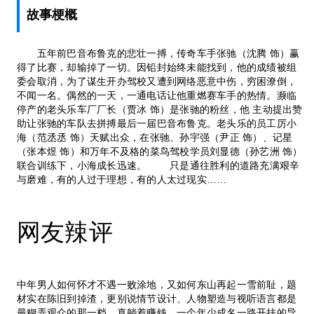
故事梗概
五年前巴音布鲁克的悲壮一搏，传奇车手张驰（沈腾 饰）赢
得了比赛，却输掉了一切。因铅封始终未能找到，他的成绩被组
委会取消，为了谋生开办驾校又遭到网络恶意中伤，穷困潦倒，
不闻一名。偶然的一天，一通电话让他重燃赛车手的热情。濒临
停产的老头乐车厂厂长（贾冰 饰）是张驰的粉丝，他 主动提出赞
助让张驰的车队去拼搏最后一届巴音布鲁克。老头乐的员工厉小
海（范丞丞 饰）天赋出众，在张驰、孙宇强（尹正 饰）、记星
（张本煜 饰）和万年不及格的菜鸟驾校学员刘显德（孙艺洲 饰）
联合训练下，小海成长迅速。 只是通往胜利的道路充满艰辛
与磨难，有的人过于理想，有的人太过现实……
网友辣评
中年男人如何怀才不遇一败涂地，又如何东山再起一雪前耻，题
材实在陈旧到掉渣，更别说情节设计、人物塑造与视听语言都是
最糊弄观众的那一档，真躺着赚钱。一个年少成名一路开挂的导