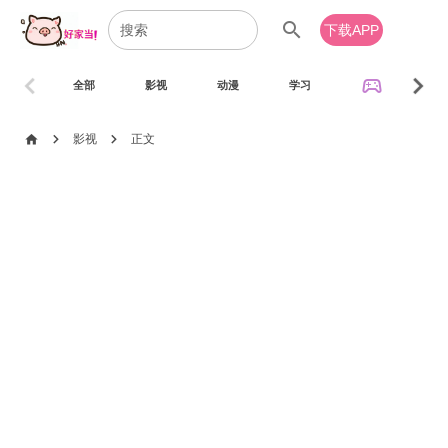
search
下载APP
chevron_left
chevron_right
sports_esports
全部
影视
动漫
学习
音乐
chevron_right
chevron_right
home
影视
正文