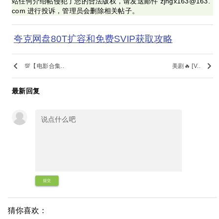
站任何介绍帖侵犯了您的合法版权，请发送邮件 zjhgx163@163.
com 进行投诉，管理员会删除相关帖子。
夸克网盘80T扩容和免费SVIP获取攻略
keyboard_arrow_left
keyboard_arrow_right
💯【电影合集..
美剧🔥 [V..
最新回复
提交
猜你喜欢：