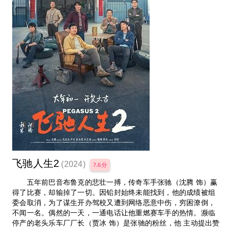
飞驰人生2
(2024)
7.6分
五年前巴音布鲁克的悲壮一搏，传奇车手张驰（沈腾 饰）赢
得了比赛，却输掉了一切。因铅封始终未能找到，他的成绩被组
委会取消，为了谋生开办驾校又遭到网络恶意中伤，穷困潦倒，
不闻一名。偶然的一天，一通电话让他重燃赛车手的热情。濒临
停产的老头乐车厂厂长（贾冰 饰）是张驰的粉丝，他 主动提出赞