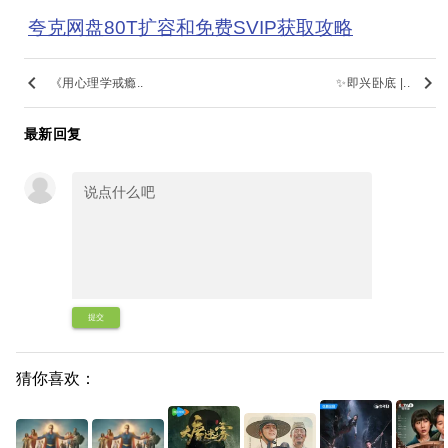
夸克网盘80T扩容和免费SVIP获取攻略
keyboard_arrow_left
keyboard_arrow_right
《用心理学戒瘾..
✨即兴卧底 |..
最新回复
提交
猜你喜欢：