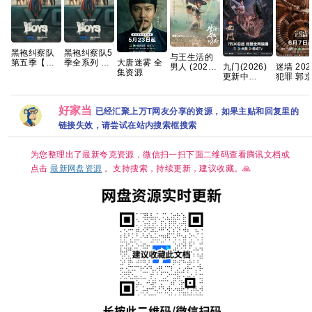
黑袍纠察队
黑袍纠察队5
与王生活的
大唐迷雾 全
第五季【最
季全系列 手
九门(2026)
迷墙 202
男人 (2026)
集资源
新热播【附
慢无 【动作
更新中
犯罪 郭
[韩国][韩语
赠 黑袍纠察
科幻/喜剧犯
[4K+1080P.
任素汐 
中字中字]
队5季全系
罪】夸克
国语中字网
最新 夸
[1080P]
列】 夸克
盘资源][1GB
4.27GB
好家当
已经汇聚上万T网友分享的资源，如果主贴和回复里的
集]
链接失效，请尝试在站内搜索框搜索
为您整理出了最新夸克资源，微信扫一扫下面二维码查看腾讯文档或
点击
最新网盘资源
。支持搜索，持续更新，建议收藏。🙏