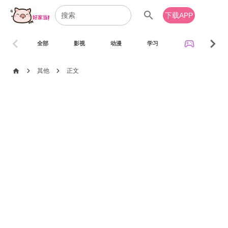
search
下载APP
chevron_left
chevron_right
sports_esports
全部
影视
动漫
学习
音乐
chevron_right
chevron_right
home
其他
正文