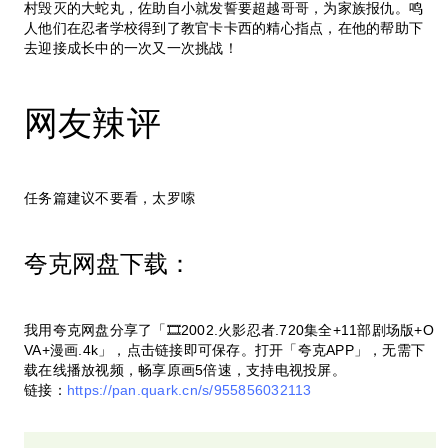
村毁灭的大蛇丸，佐助自小就发誓要超越哥哥，为家族报仇。鸣
人他们在忍者学校得到了教官卡卡西的精心指点，在他的帮助下
去迎接成长中的一次又一次挑战！
网友辣评
任务篇建议不要看，太罗嗦
夸克网盘下载：
我用夸克网盘分享了「🎞️2002.火影忍者.720集全+11部剧场版+O
VA+漫画.4k」，点击链接即可保存。打开「夸克APP」，无需下
载在线播放视频，畅享原画5倍速，支持电视投屏。
链接：
https://pan.quark.cn/s/955856032113