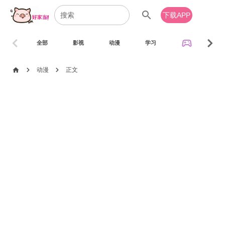
search
下载APP
chevron_left
chevron_right
sports_esports
全部
影视
动漫
学习
音乐
chevron_right
chevron_right
home
动漫
正文