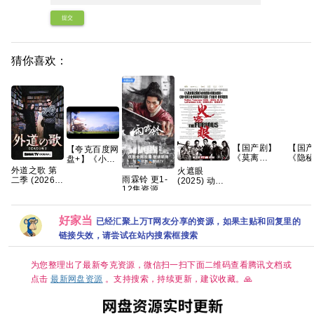
提交
猜你喜欢：
【国产剧】
【国
【夸克百度网
《莫离
《隐
盘+】《小黄
(2026)》
(2020
人与大怪兽
外道之歌 第
火遮眼
【4K】【国
【4K 
2026》+神偷
雨霖铃 更1-
二季 (2026)
(2025) 动作 /
语中字】【夸
【国
奶爸1-4部
12集资源
【附1~2季】
犯罪 又名: 狂
克/百度】
【全1
+两部番外前
4K+1080
剧情 / 悬疑
怒 / The
【66
传系列原盘
又名: 外道の
Furious 夸克
REMUX国英
歌 2 夸克
好家当
已经汇聚上万T网友分享的资源，如果主贴和回复里的
链接失效，请尝试在站内搜索框搜索
为您整理出了最新夸克资源，微信扫一扫下面二维码查看腾讯文档或
点击
最新网盘资源
。支持搜索，持续更新，建议收藏。🙏