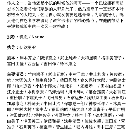
传人之一，当他还是小孩的时候他的哥哥——一个已经拥有高超
忍术的忍者将他们家族的人都杀死了，然后投靠了一直想将木叶
村毁灭的大蛇丸，佐助自小就发誓要超越哥哥，为家族报仇。鸣
人他们在忍者学校得到了教官卡卡西的精心指点，在他的帮助下
去迎接成长中的一次又一次挑战！
别称：
狐忍 / Naruto
执导：
伊达勇登
剧本：
岸本齐史 / 隅泽克之 / 武上纯希 / 大和屋晓 / 横手美智子 /
宫田由佳 / 西园悟 / 吉田伸 / 铃木康之
主要演员：
竹内顺子 / 杉山纪彰 / 中村千绘 / 井上和彦 / 关俊彦 /
鲸 / 大塚芳忠 / 胜生真沙子 / 柴田秀胜 / 森久保祥太郎 / 伊藤健太
郎 / 柚木凉香 / 小杉十郎太 / 增川洋一 / 远近孝一 / 田村由香里 /
江原正士 / 水树奈奈 / 鸟海浩辅 / 川田绅司 / 落合露美 / 大谷育江
/ 重松朋 / 下屋则子 / 飞田展男 / 石冢运升 / 浅野麻由美 / 石田彰 /
加濑康之 / 朴璐美 / 中田让治 / 保志总一朗 / 神奈延年 / 三木真一
郎 / 中村大树 / 家中宏 / 福田信昭 / 楠大典 / 本田贵子 / 平田广明
/ 津田健次郎 / 坪井智浩 / 河野智之 / 根本圭子 / 铃木琢磨 / 小林
由美子 / 津田英三 / 伊藤和晃 / 浅井清己 / 佐佐木望 / 宫田光 / 翠
准子 / 石川英郎 / 檀臣幸 / 菅生隆之 / 堀内贤雄 / 田中正彦 / 三宅