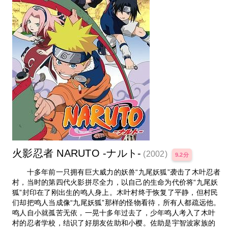
火影忍者 NARUTO -ナルト-
(2002)
9.2分
十多年前一只拥有巨大威力的妖兽“九尾妖狐”袭击了木叶忍者
村，当时的第四代火影拼尽全力，以自己的生命为代价将“九尾妖
狐”封印在了刚出生的鸣人身上。木叶村终于恢复了平静，但村民
们却把鸣人当成像“九尾妖狐”那样的怪物看待，所有人都疏远他。
鸣人自小就孤苦无依，一晃十多年过去了，少年鸣人考入了木叶
村的忍者学校，结识了好朋友佐助和小樱。佐助是宇智波家族的