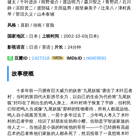
健太 / 千叶进步 / 咲野俊介 / 渡边明乃 / 森川智之 / 青野武 / 石川
静 / 滨田贤二 / 渡部猛 / 天田益男 / 能登麻美子 / 辻亲八 / 津村真
琴 / 菅沼久义 / 山本泰辅
风格：
喜剧 / 动画 / 冒险
国家地区：
日本 |
上映时间：
2002-10-03(日本)
影视语言：
日语 / 英语 |
片长：
24分钟
豆瓣ID：
1427318
IMDbID：
tt0409591
豆
IMDb
故事梗概
十多年前一只拥有巨大威力的妖兽“九尾妖狐”袭击了木叶忍者
村，当时的第四代火影拼尽全力，以自己的生命为代价将“九尾妖
狐”封印在了刚出生的鸣人身上。木叶村终于恢复了平静，但村民
们却把鸣人当成像“九尾妖狐”那样的怪物看待，所有人都疏远他。
鸣人自小就孤苦无依，一晃十多年过去了，少年鸣人考入了木叶
村的忍者学校，结识了好朋友佐助和小樱。佐助是宇智波家族的
传人之一，当他还是小孩的时候他的哥哥——一个已经拥有高超
忍术的忍者将他们家族的人都杀死了，然后投靠了一直想将木叶