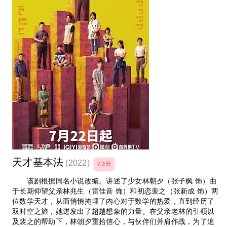
天才基本法
(2022)
7.3分
该剧根据同名小说改编。讲述了少女林朝夕（张子枫 饰）由
于长期仰望父亲林兆生（雷佳音 饰）和初恋裴之（张新成 饰）两
位数学天才，从而悄悄掩埋了内心对于数学的热爱，直到经历了
双时空之旅，她迸发出了超越想象的力量。在父亲老林的引领以
及裴之的帮助下，林朝夕重拾信心，与伙伴们并肩作战，为了追