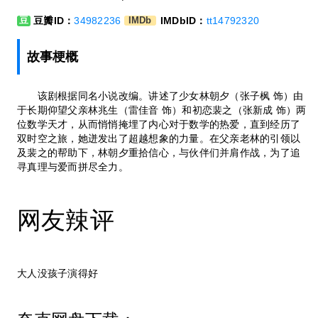
豆瓣ID：
34982236
IMDbID：
tt14792320
豆
IMDb
故事梗概
该剧根据同名小说改编。讲述了少女林朝夕（张子枫 饰）由
于长期仰望父亲林兆生（雷佳音 饰）和初恋裴之（张新成 饰）两
位数学天才，从而悄悄掩埋了内心对于数学的热爱，直到经历了
双时空之旅，她迸发出了超越想象的力量。在父亲老林的引领以
及裴之的帮助下，林朝夕重拾信心，与伙伴们并肩作战，为了追
寻真理与爱而拼尽全力。
网友辣评
大人没孩子演得好