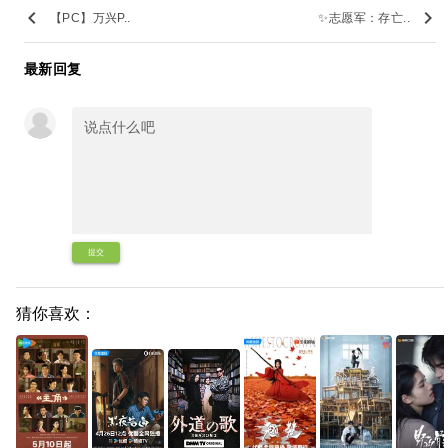
keyboard_arrow_left
keyboard_arrow_right
【PC】万兴P..
✨志愿军：存亡..
最新回复
提交
猜你喜欢：