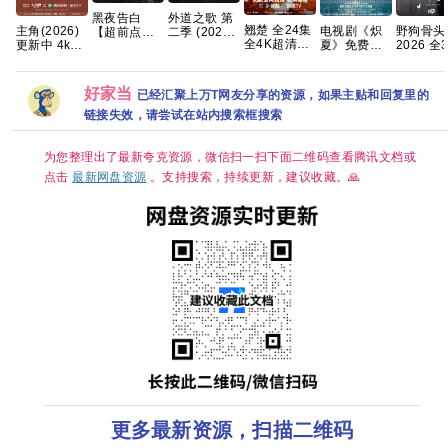
黑夜告白
外道之歌 第
翘楚 全24集
主角(2026)
电视剧《炽
野狗骨头
【超前点播
二季 (2026)
全4K超清
更新中 4k高
夏》免费高
2026 全
28集全】 高
【附1~2季】
【国语中
清[国语中字]
清1080P百
集国语中
能灼心！跨
剧情 / 悬疑
字】【SDR
[网盘资源]
度网盘资源
1080P
越生死🌪 夸
又名: 外道の
DDP5.1】
[1GB集]
分享
资源分享
克
歌 2 夸克
好家当
已经汇聚上万T网友分享的资源，如果主贴和回复里的
【完结】网
盘资源观看
链接失效，请尝试在站内搜索框搜索
为您整理出了最新夸克资源，微信扫一扫下面二维码查看腾讯文档或
点击
最新网盘资源
。支持搜索，持续更新，建议收藏。🙏
更多最新资源，扫描二维码