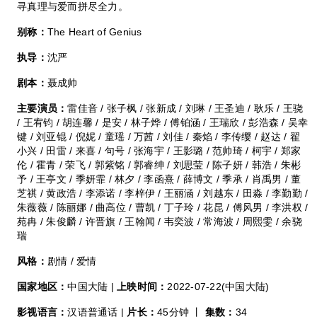
寻真理与爱而拼尽全力。
别称：
The Heart of Genius
执导：
沈严
剧本：
聂成帅
主要演员：
雷佳音 / 张子枫 / 张新成 / 刘琳 / 王圣迪 / 耿乐 / 王骁
/ 王宥钧 / 胡连馨 / 是安 / 林子烨 / 傅铂涵 / 王瑞欣 / 彭浩森 / 吴幸
键 / 刘亚锟 / 倪妮 / 童瑶 / 万茜 / 刘佳 / 秦焰 / 李传缨 / 赵达 / 翟
小兴 / 田雷 / 来喜 / 句号 / 张海宇 / 王影璐 / 范帅琦 / 柯宇 / 郑家
伦 / 霍青 / 荣飞 / 郭紫铭 / 郭睿绅 / 刘思莹 / 陈子妍 / 韩浩 / 朱彬
予 / 王亭文 / 季妍霏 / 林夕 / 李函熹 / 薛博文 / 季承 / 肖禹男 / 董
芝祺 / 黄政浩 / 李添诺 / 李梓伊 / 王丽涵 / 刘越东 / 田淼 / 李勤勤 /
朱薇薇 / 陈丽娜 / 曲高位 / 曹凯 / 丁子玲 / 花昆 / 傅风男 / 李洪权 /
苑冉 / 朱俊麟 / 许晋旗 / 王翰闻 / 韦奕波 / 常海波 / 周熙雯 / 余骁
瑞
风格：
剧情 / 爱情
国家地区：
中国大陆 |
上映时间：
2022-07-22(中国大陆)
影视语言：
汉语普通话 |
片长：
45分钟 丨
集数：
34