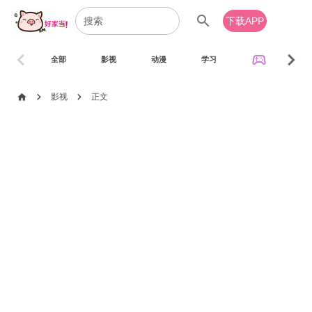
search
下载APP
chevron_left
chevron_right
sports_esports
全部
影视
动漫
学习
音乐
chevron_right
chevron_right
home
影视
正文