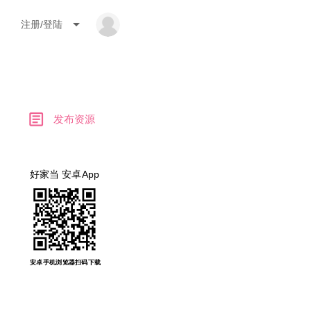
arrow_drop_down
注册/登陆
article
发布资源
好家当 安卓App
安卓手机浏览器扫码下载