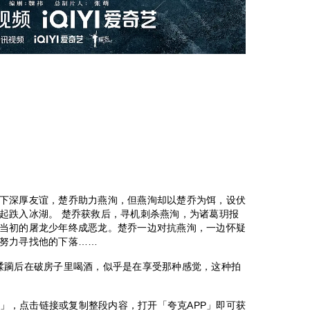
下深厚友谊，楚乔助力燕洵，但燕洵却以楚乔为饵，设伏
起跌入冰湖。 楚乔获救后，寻机刺杀燕洵，为诸葛玥报
当初的屠龙少年终成恶龙。楚乔一边对抗燕洵，一边怀疑
努力寻找他的下落……
蹂躏后在破房子里喝酒，似乎是在享受那种感觉，这种拍
6)」，点击链接或复制整段内容，打开「夸克APP」即可获