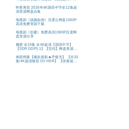
藏完整版
昨夜将至 2026年4K国语中字全12集超
清资源网盘合集
电视剧《战旗如画》百度云网盘1080P
高清免费资源下载
电视剧《炽夏》免费高清1080P百度网
盘资源分享
翘楚 全24集 全4K超清【国语中字】
【SDR DDP5.1】【完结】网盘资源观
看
南部档案【爆款新剧🔥手慢无】 【共33
集/4K超清臻彩 DV HDR】 【张新成、
丁禹兮｜奇幻/冒险】夸克