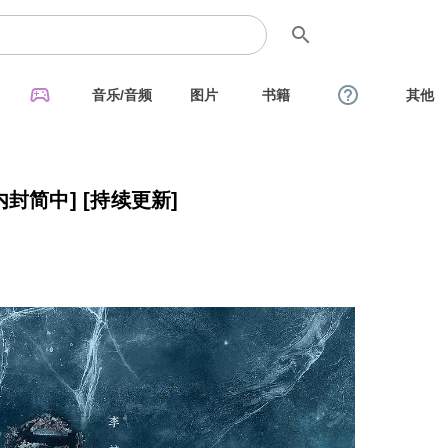
search
sports_esports
help_outline
音乐/音频
图片
书籍
其他
 [内封简中] [持续更新]