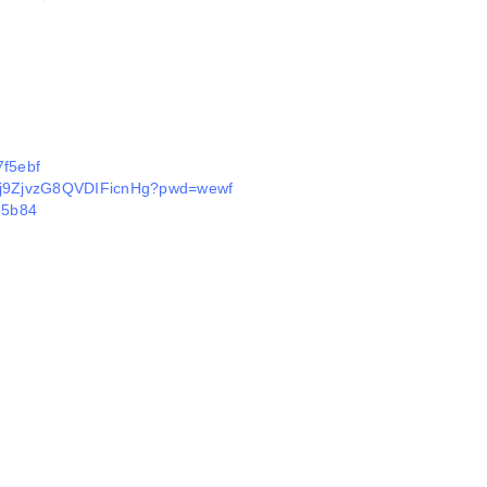
7f5ebf
ATj9ZjvzG8QVDIFicnHg?pwd=wewf
b55b84