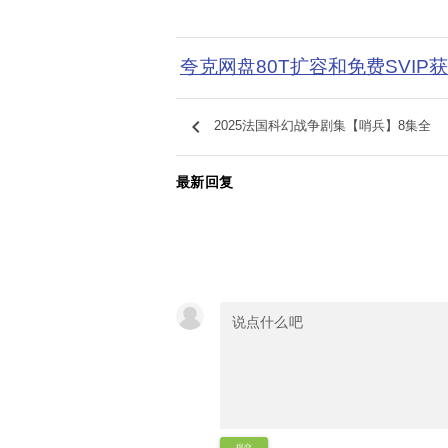
夸克网盘80T扩容和免费SVIP
keyboard_arrow_left
2025法国科幻战争剧集【哨兵】8集全
最新回复
提交