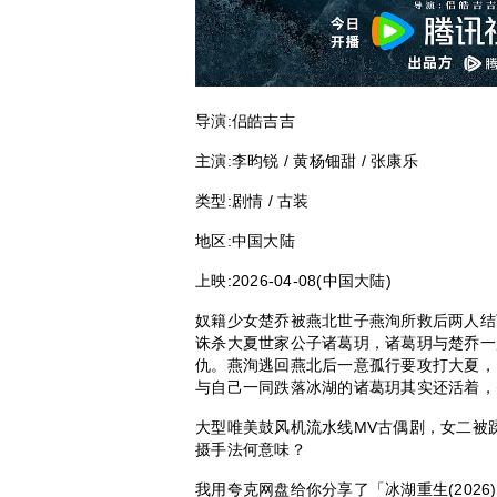
导演:
侣皓吉吉
主演:
李昀锐 / 黄杨钿甜 / 张康乐
类型:
剧情 / 古装
地区:
中国大陆
上映:
2026-04-08(中国大陆)
奴籍少女楚乔被燕北世子燕洵所救后两人结
诛杀大夏世家公子诸葛玥，诸葛玥与楚乔一
仇。燕洵逃回燕北后一意孤行要攻打大夏，
与自己一同跌落冰湖的诸葛玥其实还活着，
大型唯美鼓风机流水线MV古偶剧，女二被
摄手法何意味？
我用夸克网盘给你分享了「冰湖重生(202