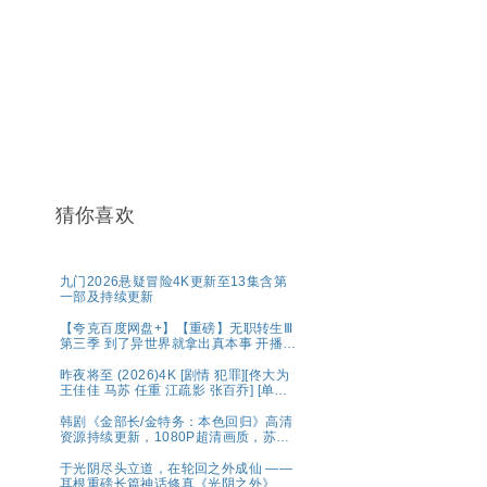
猜你喜欢
九门2026悬疑冒险4K更新至13集含第
一部及持续更新
【夸克百度网盘+】【重磅】无职转生Ⅲ
第三季 到了异世界就拿出真本事 开播2
集
昨夜将至 (2026)4K [剧情 犯罪][佟大为
王佳佳 马苏 任重 江疏影 张百乔] [单集
约1.6GB]
韩剧《金部长/金特务：本色回归》高清
资源持续更新，1080P超清画质，苏志
燮主演，剧情动作片，官方中字，网盘
分享
于光阴尽头立道，在轮回之外成仙 ——
耳根重磅长篇神话修真《光阴之外》典