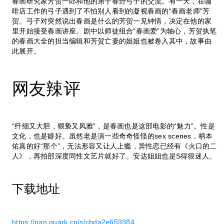
春画研究家芳贺一郎和他的弟子春野弓子的交流。有一天，在咖
啡店工作的弓子遇到了不怕别人看到的凝视春画的“春画老师”芳
贺。弓子对突然说出春画是什么的芳贺一见钟情，决定在他的家
里开始接受春画讲座。剧中以师徒组合“春画爱”为轴心，芳贺执笔
的春画大全的担当编辑和芳贺亡妻的姐姐也被卷入其中，故事由
此展开。
网友辣评
“纤细又大胆，猥亵又风雅”，是春画也是这部电影的“魅力”。性是
文化，也是癖好。虽然老是演一些奇奇怪怪的sex scenes，柄本
佑真的好“那个”，无法形容又让人上瘾，异性恋已经有《火口的二
人》，再拍部深度同性文艺片就好了。安达姐姐也是S得很迷人。
下载地址
https://pan.quark.cn/s/cbda2e659384