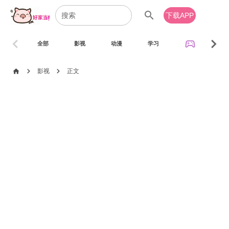
search
下载APP
chevron_left
chevron_right
sports_esports
全部
影视
动漫
学习
音乐
chevron_right
chevron_right
home
影视
正文