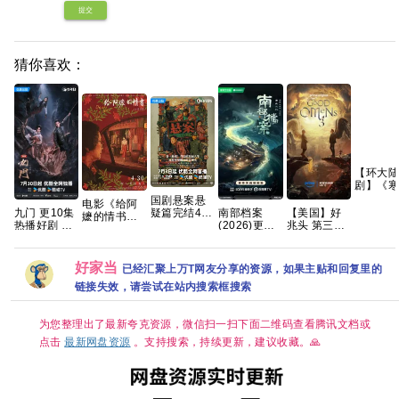
提交
猜你喜欢：
【环大陆
剧】《寒
风起春山
国剧悬案悬
电影《给阿
(2026)
九门 更10集
南部档案
【美国】好
疑篇完结4K
嬷的情书》
【1080
热播好剧 4K
(2026)更新
兆头 第三季
高清 国剧
免费高清观
【官中/
高码【夸克
中[4K.国语中
(2026) 剧情
《悬案》全
看1080P百
中字/三
百度网盘+】
字][2GB集]
/ 喜剧 / 奇幻
集上线 王传
度网盘资源
版】【共
张新成/丁禹
又名: 好兆头
君江奇霖杨
好家当
已经汇聚上万T网友分享的资源，如果主贴和回复里的
集】
兮/姜珮瑶/富
最终季 夸克
烁主演
链接失效，请尝试在站内搜索框搜索
大龙/刘令姿
为您整理出了最新夸克资源，微信扫一扫下面二维码查看腾讯文档或
点击
最新网盘资源
。支持搜索，持续更新，建议收藏。🙏