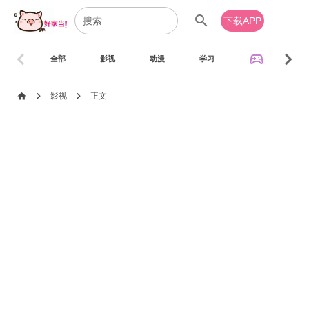
search
下载APP
chevron_left
chevron_right
sports_esports
全部
影视
动漫
学习
音乐
chevron_right
chevron_right
home
影视
正文