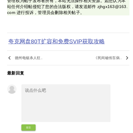
管理权为帖子发布者所有，本站无法操作相关资源。如您认为本
站任何介绍帖侵犯了您的合法版权，请发送邮件 zjhgx163@163.
com 进行投诉，管理员会删除相关帖子。
夸克网盘80T扩容和免费SVIP获取攻略
keyboard_arrow_left
keyboard_arrow_right
德州电锯杀人狂..
《民间秘传百病..
最新回复
提交