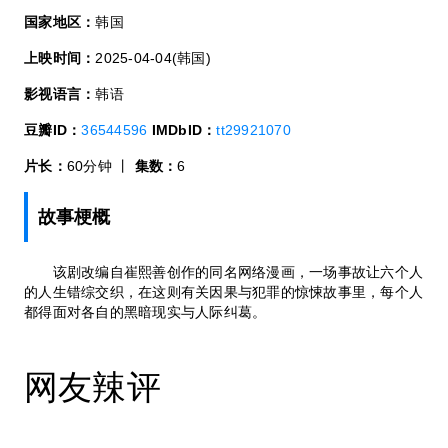
国家地区：
韩国
上映时间：
2025-04-04(韩国)
影视语言：
韩语
豆瓣ID：
36544596
IMDbID：
tt29921070
片长：
60分钟 丨
集数：
6
故事梗概
该剧改编自崔熙善创作的同名网络漫画，一场事故让六个人
的人生错综交织，在这则有关因果与犯罪的惊悚故事里，每个人
都得面对各自的黑暗现实与人际纠葛。
网友辣评