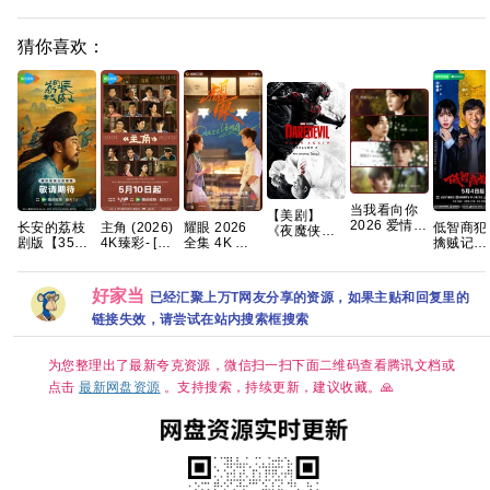
猜你喜欢：
当我看向你
【美剧】
2026 爱情同
长安的荔枝
主角 (2026)
耀眼 2026
低智商犯
《夜魔侠：
性 双男主 朱
剧版【35集
4K臻彩- [剧
全集 4K 关
擒贼记
重生 第二
镜旭 罗殿夏
全/4K超清
情]张嘉益/刘
晓彤 / 李昀
(2026) 
季》（附系
霁川 左右 已
HDR】 【雷
浩存/秦海璐
锐
骁/ 田曦薇
列）查理·考
更最新 夸克
佳音、岳云
国语中字 [单
】【悬疑/
克斯 文森特·
好家当
已经汇聚上万T网友分享的资源，如果主贴和回复里的
鹏｜悬疑/传
集约1GB]
罪】【国
多诺费奥 克
奇】夸克
中字】【
链接失效，请尝试在站内搜索框搜索
里斯滕·里特
持续更新
2026/剧情/
动作/科幻/惊
为您整理出了最新夸克资源，微信扫一扫下面二维码查看腾讯文档或
悚/犯罪/奇
幻/冒险/4K
点击
最新网盘资源
。支持搜索，持续更新，建议收藏。🙏
完结 夸克