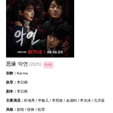
恶缘 악연
(2025)
8.4分
别称：
Karma
执导：
李日炯
剧本：
李日炯
主要演员：
朴海秀 / 申敏儿 / 李熙俊 / 金成畇 / 李光洙 / 孔升延
风格：
剧情 / 惊悚 / 犯罪