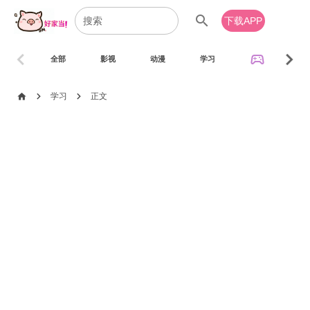
search
下载APP
chevron_left
chevron_right
sports_esports
全部
影视
动漫
学习
音乐
chevron_right
chevron_right
home
学习
正文