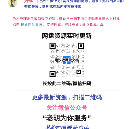
好家当
已经汇聚上万T网友分享的资源，如果主贴和回复里的
许南俊】【韩剧
Reborn Rookie
璐 国语中字 [单
享
】【悬疑/
链接失效，请尝试在站内搜索框搜索
中字】
/ Suddenly
集约1GB]
罪】【国
Intern 夸克
字】【4K
更新】
为您整理出了最新夸克资源，微信扫一扫下面二维码查看腾讯文档或
点击
最新网盘资源
。支持搜索，持续更新，建议收藏。🙏
更多最新资源，扫描二维码
关注微信公众号
“老胡为你服务”
✌✌实现看片自由