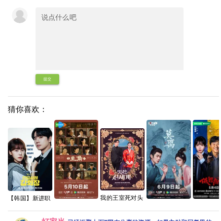
提交
猜你喜欢：
我的王室死对头
【韩国】新进职
2026 【更1-8
员姜会长
主角 (2026) 4K
电视剧《莫离》
低智商犯罪
集】【穿越、爱
(2026) 剧情 / 爱
臻彩- [剧情]张嘉
百度网盘1080P
贼记 (202
情】 【林智妍 /
情 / 奇幻 又名:
益/刘浩存/秦海
高清免费资源分
【王骁/ 田