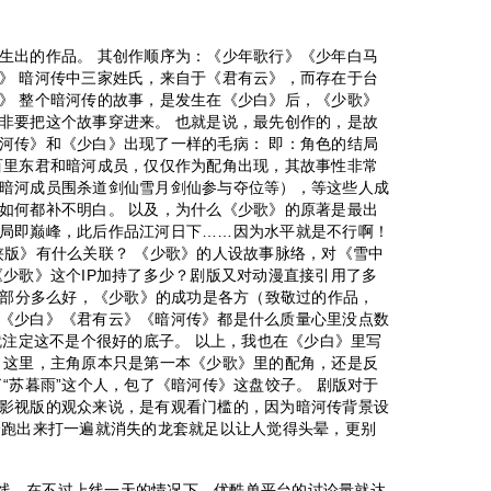
生出的作品。 其创作顺序为：《少年歌行》《少年白马
》 暗河传中三家姓氏，来自于《君有云》，而存在于台
》 整个暗河传的故事，是发生在《少白》后，《少歌》
非要把这个故事穿进来。 也就是说，最先创作的，是故
河传》和《少白》出现了一样的毛病： 即：角色的结局
百里东君和暗河成员，仅仅作为配角出现，其故事性非常
暗河成员围杀道剑仙雪月剑仙参与夺位等），等这些人成
如何都补不明白。 以及，为什么《少歌》的原著是最出
局即巅峰，此后作品江河日下……因为水平就是不行啊！
侠版》有什么关联？ 《少歌》的人设故事脉络，对《雪中
《少歌》这个IP加持了多少？剧版又对动漫直接引用了多
”的部分多么好，《少歌》的成功是各方（致敬过的作品，
《少白》《君有云》《暗河传》都是什么质量心里没点数
就注定这不是个很好的底子。 以上，我也在《少白》里写
》这里，主角原本只是第一本《少歌》里的配角，还是反
“苏暮雨”这个人，包了《暗河传》这盘饺子。 剧版对于
影视版的观众来说，是有观看门槛的，因为暗河传背景设
个跑出来打一遍就消失的龙套就足以让人觉得头晕，更别
》上线，在不过上线一天的情况下，优酷单平台的讨论量就达