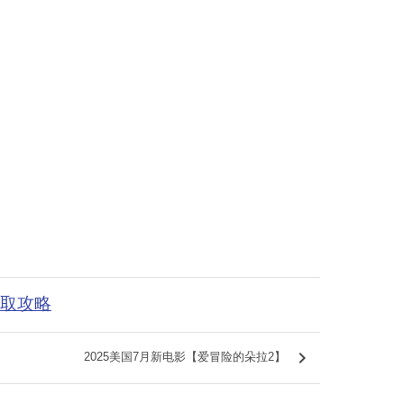
获取攻略
keyboard_arrow_right
2025美国7月新电影【爱冒险的朵拉2】