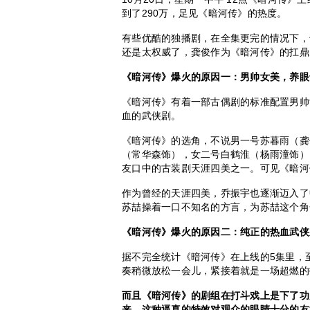
到了290万，足见《暗河传》的热度。
有些优酷的独播剧，在全集更完的情况下，
还是太权威了，龚俊作为《暗河传》的扛鼎
《暗河传》爆火的原因一：男帅女美，养眼
《暗河传》有着一部古偶剧的标准配置男帅
血的武侠剧。
《暗河传》的选角，不说男一号苏暮雨（龚
（常华森饰），女二号白鹤淮（杨雨潼饰）
友口中的古装剧天涯四美之一。可见《暗河
作为曾经的天涯四美，乔振宇也逐渐迈入了
苏喆操着一口不知名的方言，为苏喆这个角
《暗河传》爆火的原因二：纯正的热血武侠
据不完全统计《暗河传》在上线的5集里，
奏稍微放松一会儿，紧接着就是一场超燃的
而且《暗河传》的剧组在打斗戏上是下了功
来，这种逼真的特效对观众的眼睛十分的友