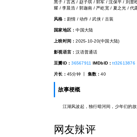
黑子 / 言杰 / 赵子琪 / 郭军 / 沈保平 / 刘昱晗
耀 / 李晨浩 / 郭迦南 / 严屹宽 / 夏之光 / 
风格：
剧情 / 动作 / 武侠 / 古装
国家地区：
中国大陆
上映时间：
2025-10-20(中国大陆)
影视语言：
汉语普通话
豆瓣ID：
36567911
IMDbID：
tt32613876
片长：
45分钟 丨
集数：
40
故事梗概
江湖风波起，独行暗河间，少年们的故
网友辣评