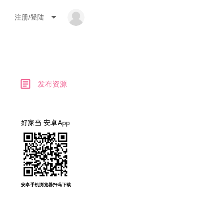
arrow_drop_down
注册/登陆
article
发布资源
好家当 安卓App
安卓手机浏览器扫码下载