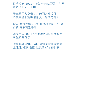
延禧攻略(2018)[70集全][4K.国语中字网
盘资源][129.1GB]
于光阴尽头立道，在轮回之外成仙 ——
耳根重磅长篇神话修真《光阴之外》典
藏完整版
镖人 风起大漠 2026.超清杜比5.1-7.1多
音轨 内嵌简繁字幕
消失的人2026[悬疑惊悚犯罪]全网首发
网盘资源分享
昨夜将至 (2026)4K [剧情 犯罪][佟大为
王佳佳 马苏 任重 江疏影 张百乔] [单集
约1.6GB]