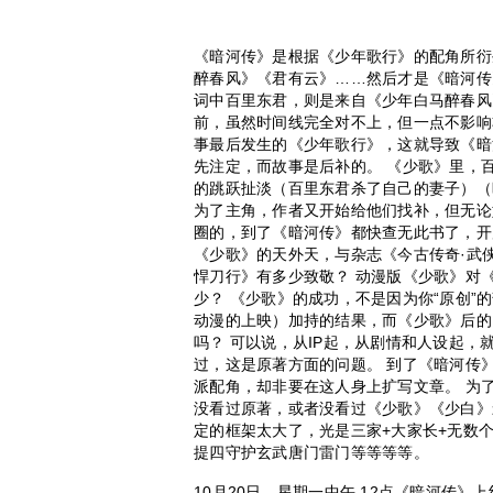
《暗河传》是根据《少年歌行》的配角所衍
醉春风》《君有云》……然后才是《暗河传
词中百里东君，则是来自《少年白马醉春风
前，虽然时间线完全对不上，但一点不影响
事最后发生的《少年歌行》，这就导致《暗
先注定，而故事是后补的。 《少歌》里，
的跳跃扯淡（百里东君杀了自己的妻子）（
为了主角，作者又开始给他们找补，但无论
圈的，到了《暗河传》都快查无此书了，开
《少歌》的天外天，与杂志《今古传奇·武
悍刀行》有多少致敬？ 动漫版《少歌》对
少？ 《少歌》的成功，不是因为你“原创
动漫的上映）加持的结果，而《少歌》后的
吗？ 可以说，从IP起，从剧情和人设起，
过，这是原著方面的问题。 到了《暗河传
派配角，却非要在这人身上扩写文章。 为了
没看过原著，或者没看过《少歌》《少白》
定的框架太大了，光是三家+大家长+无数
提四守护玄武唐门雷门等等等等。
10月20日，星期一中午 12点《暗河传