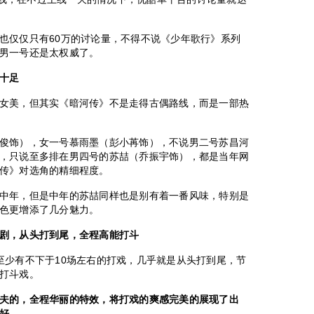
也仅仅只有60万的讨论量，不得不说《少年歌行》系列
男一号还是太权威了。
十足
女美，但其实《暗河传》不是走得古偶路线，而是一部热
俊饰），女一号慕雨墨（彭小苒饰），不说男二号苏昌河
，只说至多排在男四号的苏喆（乔振宇饰），都是当年网
传》对选角的精细程度。
中年，但是中年的苏喆同样也是别有着一番风味，特别是
色更增添了几分魅力。
剧，从头打到尾，全程高能打斗
至少有不下于10场左右的打戏，几乎就是从头打到尾，节
打斗戏。
夫的，全程华丽的特效，将打戏的爽感完美的展现了出
好。