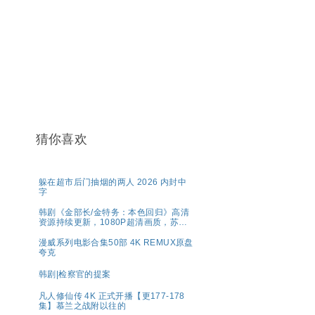
猜你喜欢
躲在超市后门抽烟的两人 2026 内封中
字
韩剧《金部长/金特务：本色回归》高清
资源持续更新，1080P超清画质，苏志
燮主演，剧情动作片，官方中字，网盘
分享
漫威系列电影合集50部 4K REMUX原盘
夸克
韩剧|检察官的提案
凡人修仙传 4K 正式开播【更177-178
集】慕兰之战附以往的