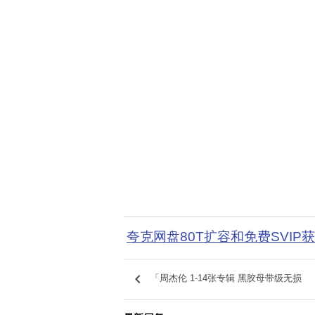
夸克网盘80T扩容和免费SVIP
keyboard_arrow_left
「周杰伦 1-14张专辑 黑胶母带级无损