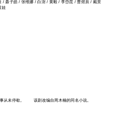
 / 聂子皓 / 张维娜 / 白澍 / 黄毅 / 李岱昆 / 曹煜辰 / 戴景
代露娃
事从未停歇。 该剧改编自周木楠的同名小说。