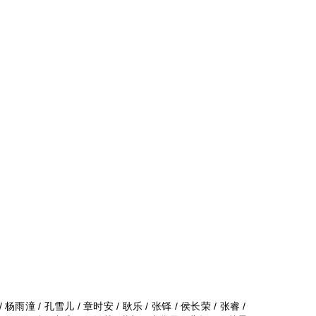
 杨雨潼 / 孔雪儿 / 章时安 / 耿乐 / 张铎 / 侯长荣 / 张睿 /