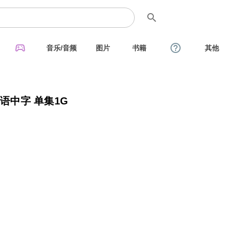
search
sports_esports
help_outline
音乐/音频
图片
书籍
其他
 国语中字 单集1G