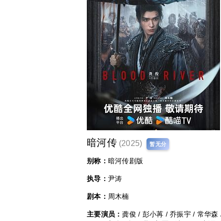
暗河传
(2025)
暂无分
别称：
暗河传剧版
执导：
尹涛
剧本：
周木楠
主要演员：
龚俊 / 彭小苒 / 乔振宇 / 常华森 /