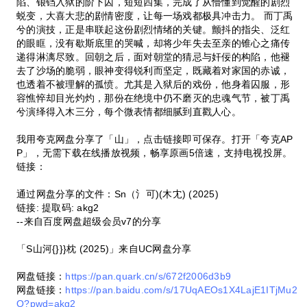
陷、锒铛入狱的阶下囚，短短四集，完成了从懵懂到觉醒的剧烈
蜕变，大喜大悲的剧情密度，让每一场戏都极具冲击力。 而丁禹
兮的演技，正是串联起这份剧烈情绪的关键。颤抖的指尖、泛红
的眼眶，没有歇斯底里的哭喊，却将少年失去至亲的锥心之痛传
递得淋漓尽致。回朝之后，面对朝堂的猜忌与奸佞的构陷，他褪
去了沙场的脆弱，眼神变得锐利而坚定，既藏着对家国的赤诚，
也透着不被理解的孤愤。尤其是入狱后的戏份，他身着囚服，形
容憔悴却目光灼灼，那份在绝境中仍不磨灭的忠魂气节，被丁禹
兮演绎得入木三分，每个微表情都细腻到直戳人心。
我用夸克网盘分享了「山」，点击链接即可保存。打开「夸克AP
P」，无需下载在线播放视频，畅享原画5倍速，支持电视投屏。
链接：
通过网盘分享的文件：Sn（氵可)(木冘) (2025)
链接: 提取码: akg2
--来自百度网盘超级会员v7的分享
「S山河{}}}枕 (2025)」来自UC网盘分享
网盘链接：
https://pan.quark.cn/s/672f2006d3b9
网盘链接：
https://pan.baidu.com/s/17UqAEOs1X4LajE1ITjMu2
Q?pwd=akg2