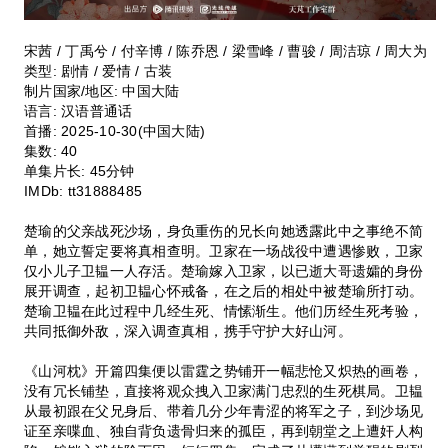
宋茜 / 丁禹兮 / 付辛博 / 陈乔恩 / 梁雪峰 / 曹骏 / 周洁琼 / 周大为
类型:
剧情 / 爱情 / 古装
制片国家/地区:
中国大陆
语言:
汉语普通话
首播:
2025-10-30(中国大陆)
集数:
40
单集片长:
45分钟
IMDb:
tt31888485
楚瑜的父亲战死沙场，身负重伤的兄长向她透露此中之事绝不简
单，她立誓定要将真相查明。卫家在一场战役中遭遇惨败，卫家
仅小儿子卫韫一人存活。楚瑜嫁入卫家，以已逝大哥遗孀的身份
展开调查，起初卫韫心怀戒备，在之后的相处中被楚瑜所打动。
楚瑜卫韫在此过程中几经生死、情愫渐生。他们历经生死考验，
共同抵御外敌，深入调查真相，携手守护大好山河。
《山河枕》开篇四集便以雷霆之势铺开一幅悲怆又炽热的画卷，
没有冗长铺垫，直接将观众拽入卫家满门忠烈的生死棋局。卫韫
从最初跟在父兄身后、带着几分少年青涩的将军之子，到沙场见
证至亲喋血、独自背负遗骨归来的孤臣，再到朝堂之上遭奸人构