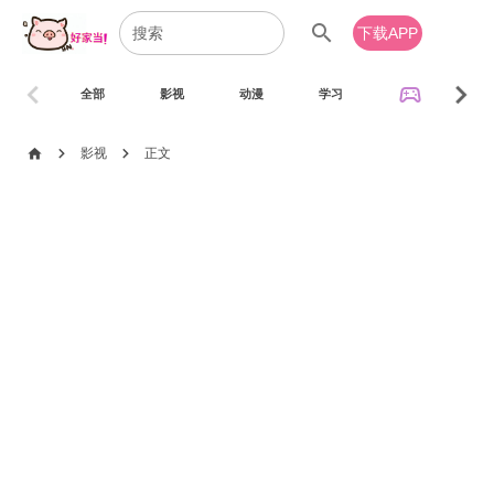
search
下载APP
chevron_left
chevron_right
sports_esports
全部
影视
动漫
学习
音乐
chevron_right
chevron_right
home
影视
正文