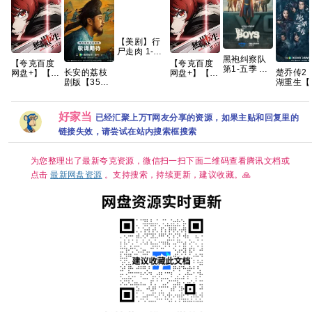
【美剧】行
尸走肉 1-11
黑袍纠察队
季 1080p 英
【夸克百度
【夸克百度
第1-五季 全
语中字 255g
长安的荔枝
楚乔传2
网盘+】【重
网盘+】【重
8终集 完结
剧版【35集
湖重生【
磅】无职转
磅】无职转
4K HDR10
全/4K超清
集全】 
生Ⅲ第三季
生Ⅲ第三季
内封简繁英
HDR】 【雷
赠 赵丽
到了异世界
到了异世界
佳音、岳云
楚乔传 
就拿出真本
就拿出真本
好家当
已经汇聚上万T网友分享的资源，如果主贴和回复里的
鹏｜悬疑/传
部】夸克
事 开播2集
事 开播2集
奇】夸克
链接失效，请尝试在站内搜索框搜索
为您整理出了最新夸克资源，微信扫一扫下面二维码查看腾讯文档或
点击
最新网盘资源
。支持搜索，持续更新，建议收藏。🙏