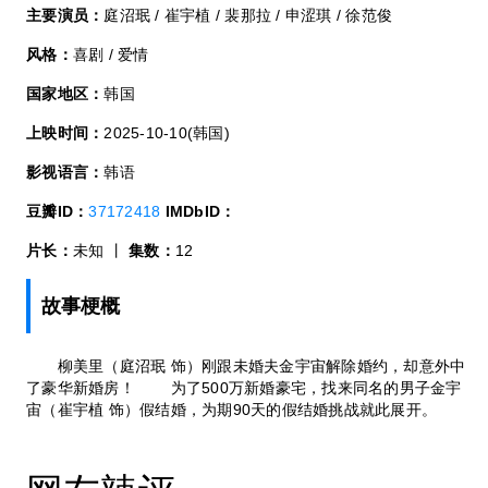
主要演员：
庭沼珉 / 崔宇植 / 裴那拉 / 申涩琪 / 徐范俊
风格：
喜剧 / 爱情
国家地区：
韩国
上映时间：
2025-10-10(韩国)
影视语言：
韩语
豆瓣ID：
37172418
IMDbID：
片长：
未知 丨
集数：
12
故事梗概
柳美里（庭沼珉 饰）刚跟未婚夫金宇宙解除婚约，却意外中
了豪华新婚房！ 为了500万新婚豪宅，找来同名的男子金宇
宙（崔宇植 饰）假结婚，为期90天的假结婚挑战就此展开。