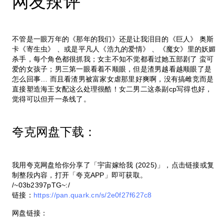
网友辣评
不管是一眼万年的《那年的我们》还是让我泪目的《巨人》 奥斯
卡《寄生虫》 、或是平凡人《浩九的爱情》 、《魔女》里的妖媚
杀手，每个角色都很抓我；女主不知不觉都看过她五部剧了 蛮可
爱的女孩子；男三第一眼看着不顺眼，但是渣男越看越顺眼了是
怎么回事… 而且看渣男被富家女虐那里好爽啊，没有搞雌竞而是
直接塑造海王女配这么处理很酷！女二男二这条副cp写得也好，
觉得可以但开一条线了。
夸克网盘下载：
我用夸克网盘给你分享了「宇宙嫁给我 (2025)」，点击链接或复
制整段内容，打开「夸克APP」即可获取。
/~03b2397pTG~:/
链接：
https://pan.quark.cn/s/2e0f27f627c8
网盘链接：