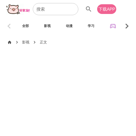
search
下载APP
chevron_left
chevron_right
sports_esports
全部
影视
动漫
学习
音乐
chevron_right
chevron_right
home
影视
正文