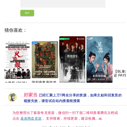
提交
猜你喜欢：
【BL泰
还 PAY
(2026)
国剧悬案悬疑篇
火遮眼 (2025)
【108
完结4K高清 国
动作 / 犯罪 又名:
语中字】
[电视剧] 昨夜将
电视剧《莫离》
剧《悬案》全集
狂怒 / The
集】
至 (2026) 4K 国
百度网盘1080P
上线 王传君江奇
好家当
Furious 夸克
语中字 (全12集)
高清免费资源分
已经汇聚上万T网友分享的资源，如果主贴和回复里的
霖杨烁主演
[12.2G]
享
链接失效，请尝试在站内搜索框搜索
为您整理出了最新夸克资源，微信扫一扫下面二维码查看腾讯文档或
点击
最新网盘资源
。支持搜索，持续更新，建议收藏。🙏