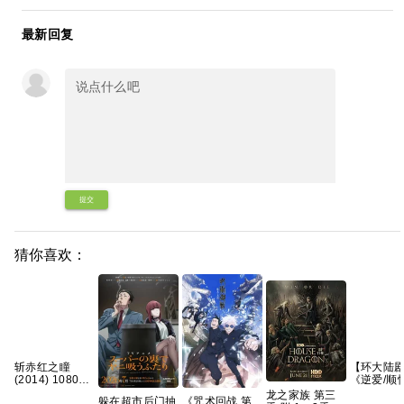
最新回复
提交
猜你喜欢：
斩赤红之瞳
【环大陆
(2014) 1080p
《逆爱/顺
日语中字 全24
(2025)》
龙之家族 第三
躲在超市后门抽
《咒术回战 第