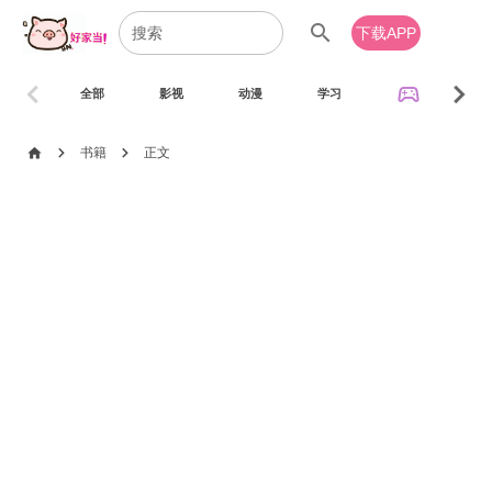
search
下载APP
chevron_left
chevron_right
sports_esports
全部
影视
动漫
学习
音乐
chevron_right
chevron_right
home
书籍
正文