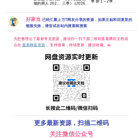
集 49g 夸克
【1080p
季 附 1～2季
烟的两人 2026
三季》 (2026)
语中字/内
4K WEB-
内封中字
【合集】【全
字】【全2
DL.DDP5.1 内
12集 已完结】
附逆爱花
嵌简繁英字幕
【4K 超高清】
【132G】
【单集7GB左
好家当
已经汇聚上万T网友分享的资源，如果主贴和回复里的
【内置中文字
右】
幕】（1.2G/集
链接失效，请尝试在站内搜索框搜索
共133.4G）
【附1-2季+系
列】夸克
为您整理出了最新夸克资源，微信扫一扫下面二维码查看腾讯文档或
点击
最新网盘资源
。支持搜索，持续更新，建议收藏。🙏
更多最新资源，扫描二维码
关注微信公众号