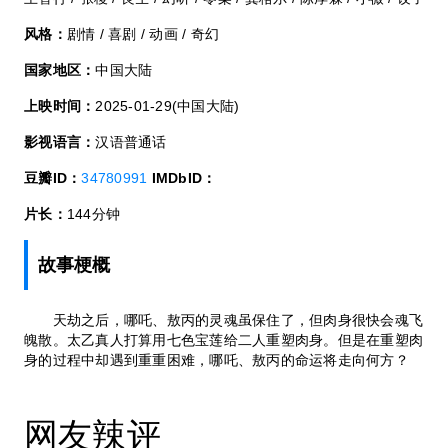
风格：
剧情 / 喜剧 / 动画 / 奇幻
国家地区：
中国大陆
上映时间：
2025-01-29(中国大陆)
影视语言：
汉语普通话
豆瓣ID：
34780991
IMDbID：
片长：
144分钟
故事梗概
天劫之后，哪吒、敖丙的灵魂虽保住了，但肉身很快会魂飞
魄散。太乙真人打算用七色宝莲给二人重塑肉身。但是在重塑肉
身的过程中却遇到重重困难，哪吒、敖丙的命运将走向何方？
网友辣评