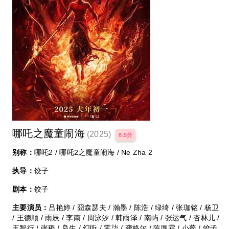
哪吒之魔童闹海
(2025)
8.5分
别称：
哪吒2 / 哪吒2之魔童闹海 / Ne Zha 2
执导：
饺子
剧本：
饺子
主要演员：
吕艳婷 / 囧森瑟夫 / 瀚墨 / 陈浩 / 绿绮 / 张珈铭 / 杨卫
/ 王德顺 / 雨辰 / 李南 / 周泳汐 / 韩雨泽 / 南屿 / 张运气 / 杏林儿 /
王智行 / 张稷 / 良生 / 幻听 / 零柒 / 龚格尔 / 陈厚霖 / 小薇 / 饺子