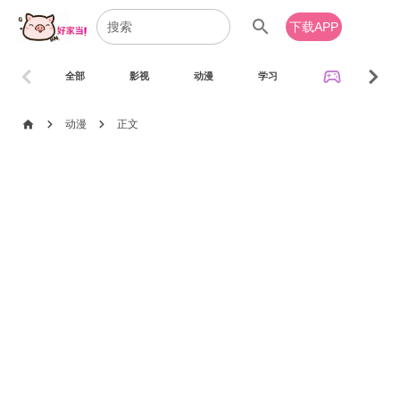
search
下载APP
chevron_left
chevron_right
sports_esports
全部
影视
动漫
学习
音乐
chevron_right
chevron_right
home
动漫
正文