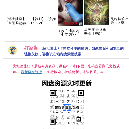
【环大陆剧】
【韩剧】《安娜
灵魂摆渡·
《寒阳风起春山
(2022)》
附 1-3季
境 (2026)》
【1080P】【韩
1080p+4K
星辰变 最终季
血族 1-4季 内
【1080P】【官
语中字】【6集
语中字 82g
开播【更04
嵌中字 高分 惊
中/外挂中字/三
全】
克
集】【4K国
悚 【夸克网
无版】【共16
字】网盘资源
盘】
集】
好家当
已经汇聚上万T网友分享的资源，如果主贴和回复里的
链接失效，请尝试在站内搜索框搜索
为您整理出了最新夸克资源，微信扫一扫下面二维码查看腾讯文档或
点击
最新网盘资源
。支持搜索，持续更新，建议收藏。🙏