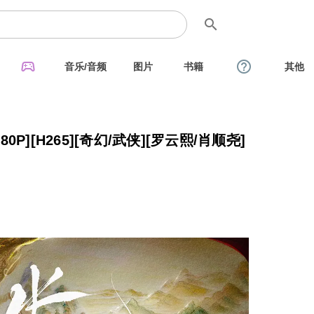
search
sports_esports
help_outline
音乐/音频
图片
书籍
其他
1080P][H265][奇幻/武侠][罗云熙/肖顺尧]