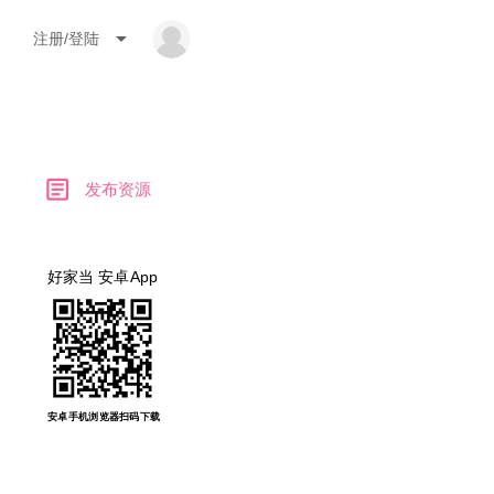
arrow_drop_down
注册/登陆
article
发布资源
好家当 安卓App
安卓手机浏览器扫码下载