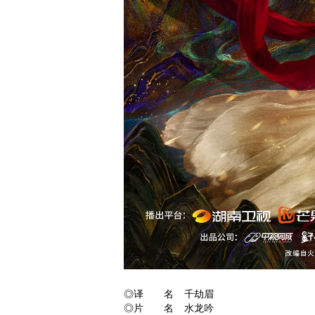
◎译 名 千劫眉
◎片 名 水龙吟