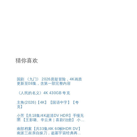
猜你喜欢
国剧 《九门》 2026悬疑冒险，4K画质
更新至08集，含第一部完整内容
《人民的名义》4K 430GB 夸克
主角(2026)【4K】【国语中字】【夸
克】
小芳【共18集/4K超清DV HDR】手慢无
🈲 【王影璐、辛云来｜喜剧/治愈】 小芳
出嫁，鸡飞狗跳🤣 央八黄金档欢喜开播
🥳 带球相亲，啼笑皆非😂 生而自由，活
南部档案【共33集/4K 60帧HDR DV】
出潇洒💫 婚姻不是人生的必选项，幸福
南派三叔亲自操刀，盗墓宇宙经典再现
才是💕 夸克