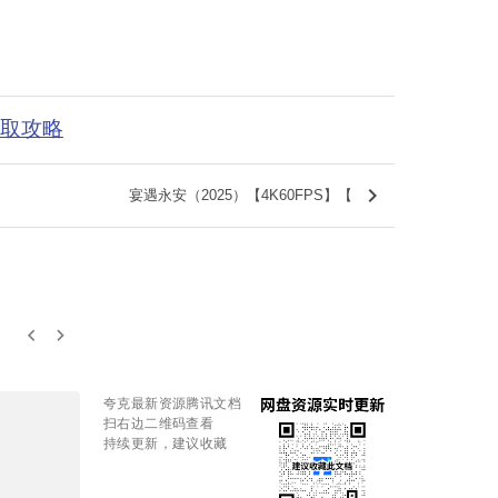
获取攻略
keyboard_arrow_right
宴遇永安（2025）【4K60FPS】【
keyboard_arrow_left
keyboard_arrow_right
夸克最新资源腾讯文档
扫右边二维码查看
持续更新，建议收藏