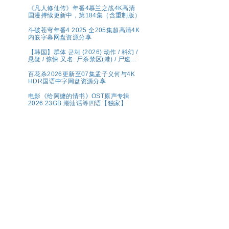
💫水鬼望乡，离奇命案；绝命死局，冒
险启航🌊南洋谜局，诡影交错！连环猎
《凡人修仙传》年番4慕兰之战4K高清
杀，高能对决💥奇幻/冒险【张新成、丁
国漫持续更新中，第184集（含重制版）
禹兮｜ 夸克【精选】
斗破苍穹年番4 2025 全205集超高清4K
内嵌字幕网盘资源分享
【韩国】群体 군체 (2026) 动作 / 科幻 /
悬疑 / 惊悚 又名: 尸杀禁区(港) / 尸速禁
区(台) 夸克 影片讲述了因不明感染事件
而被封锁的建筑内，孤立无援的幸存者
百花杀2026更新至07集孟子义何与4K
们对抗以无法预测形态进化的感染者的
HDR国语中字网盘资源分享
故事。
电影《给阿嬷的情书》OST原声专辑
2026 23GB 潮汕话等四语【独家】