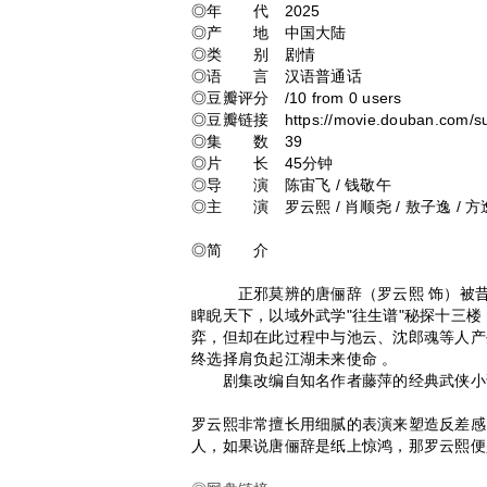
◎年 代 2025
◎产 地 中国大陆
◎类 别 剧情
◎语 言 汉语普通话
◎豆瓣评分 /10 from 0 users
◎豆瓣链接 https://movie.douban.com/sub
◎集 数 39
◎片 长 45分钟
◎导 演 陈宙飞 / 钱敬午
◎主 演 罗云熙 / 肖顺尧 / 敖子逸 / 方逸伦
◎简 介
正邪莫辨的唐俪辞（罗云熙 饰）被昔日
睥睨天下，以域外武学"往生谱"秘探十三
弈，但却在此过程中与池云、沈郎魂等人产
终选择肩负起江湖未来使命 。
剧集改编自知名作者藤萍的经典武侠小
罗云熙非常擅长用细腻的表演来塑造反差感
人，如果说唐俪辞是纸上惊鸿，那罗云熙便