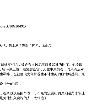
ject/36516431/
 / 包上恩 / 陈瑶 / 林允 / 徐正溪
好友构陷，被迫卷入风流店颠覆武林的阴谋。他冷眼
楼，智斗剑王城，联盟碧落宫，入主中原剑会，与风流店对
生羁绊，也被群侠为守护苍生不计生死的血性所感染，最
说《千劫眉》。、
，在杀伐决断的外表下，不经意流露出的片刻温柔非常迷
是为他注入魂魄的人，太惊艳了