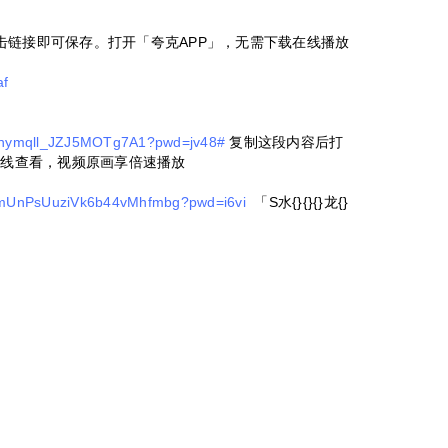
击链接即可保存。打开「夸克APP」，无需下载在线播放
af
gn1nymqll_JZJ5MOTg7A1?pwd=jv48#
复制这段内容后打
在线查看，视频原画享倍速播放
/1mUnPsUuziVk6b44vMhfmbg?pwd=i6vi
「S水{}{}{}龙{}