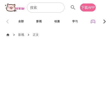
search
下载APP
chevron_left
chevron_right
sports_esports
全部
影视
动漫
学习
音乐
chevron_right
chevron_right
home
影视
正文