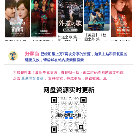
【美剧】《校
外道之歌 第二
园之外 第一季
季 (2026)【附
莫离‎【共40
爱情没有神话
【灵魂摆渡·十
(2026) 又名:
1~2季】剧情 /
集/4K DV
(2026)更新中
年(2026)】
校园恋曲 / 校
悬疑 又名: 外道
HDR】手慢
4k+1080P国语
【全24集】
外》【中英字
好家当
の歌 2 夸克
已经汇聚上万T网友分享的资源，如果主贴和回复里的
三无千金许配
中字网盘资源
【1080P高
幕】【夸克】
废物王爷 夸
[0.9GB集]
码】【国语中
链接失效，请尝试在站内搜索框搜索
字】【单
集/0.3G】【大
陆：悬疑 / 惊悚
为您整理出了最新夸克资源，微信扫一扫下面二维码查看腾讯文档或
/ 短片 / 奇幻 /
点击
最新网盘资源
。支持搜索，持续更新，建议收藏。🙏
冒险】【主演:
于毅 / 刘智扬】