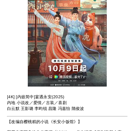
[4K] [内嵌简中]宴遇永安(2025)
内地 小说改／爱情／古装／喜剧
白云默 王影璐 李昀锐 昌隆 冯嘉怡 隋俊波
【改编自樱桃糕的小说《长安小饭馆》】