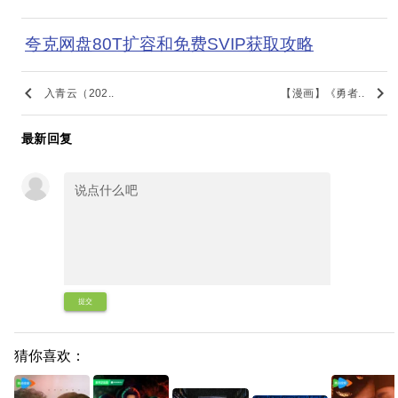
夸克网盘80T扩容和免费SVIP获取攻略
keyboard_arrow_left
keyboard_arrow_right
入青云（202..
【漫画】《勇者..
最新回复
提交
猜你喜欢：