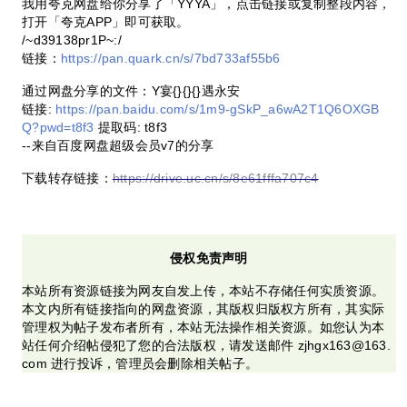
我用夸克网盘给你分享了「YYYA」，点击链接或复制整段内容，
打开「夸克APP」即可获取。
/~d39138pr1P~:/
链接：
https://pan.quark.cn/s/7bd733af55b6
通过网盘分享的文件：Y宴{}{}{}遇永安
链接:
https://pan.baidu.com/s/1m9-gSkP_a6wA2T1Q6OXGB
Q?pwd=t8f3
提取码: t8f3
--来自百度网盘超级会员v7的分享
下载转存链接：
https://drive.uc.cn/s/8e61fffa707c4
侵权免责声明
本站所有资源链接为网友自发上传，本站不存储任何实质资源。
本文内所有链接指向的网盘资源，其版权归版权方所有，其实际
管理权为帖子发布者所有，本站无法操作相关资源。如您认为本
站任何介绍帖侵犯了您的合法版权，请发送邮件 zjhgx163@163.
com 进行投诉，管理员会删除相关帖子。