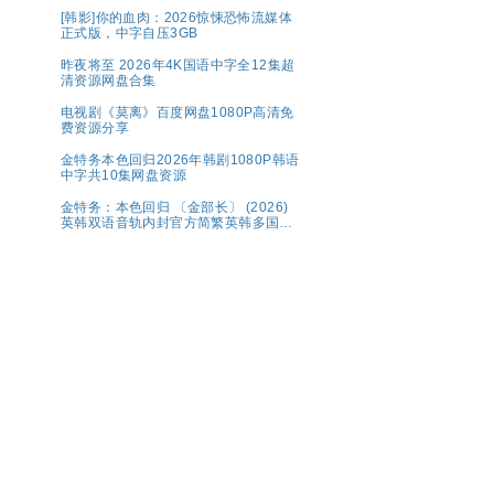
情/4K资源更新中
[韩影]你的血肉：2026惊悚恐怖流媒体
正式版，中字自压3GB
昨夜将至 2026年4K国语中字全12集超
清资源网盘合集
电视剧《莫离》百度网盘1080P高清免
费资源分享
金特务本色回归2026年韩剧1080P韩语
中字共10集网盘资源
金特务：本色回归 〔金部长〕 (2026)
英韩双语音轨内封官方简繁英韩多国字
幕.1080p.NF.WEB-DL.M【单集2～
3GB】