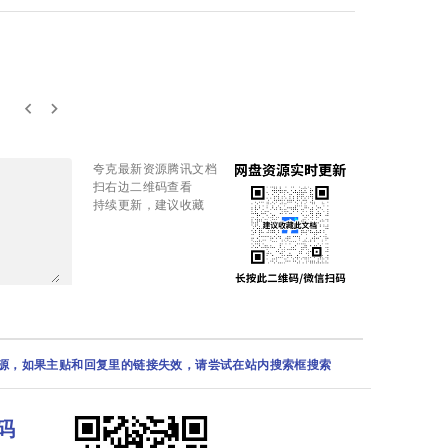
keyboard_arrow_left
keyboard_arrow_right
夸克最新资源腾讯文档
扫右边二维码查看
持续更新，建议收藏
资源，如果主贴和回复里的链接失效，请尝试在站内搜索框搜索
码