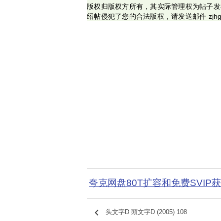
版权归版权方所有，其实际管理权为帖子发
绍帖侵犯了您的合法版权，请发送邮件 zjhg
夸克网盘80T扩容和免费SVIP
keyboard_arrow_left
头文字D 頭文字D (2005) 108