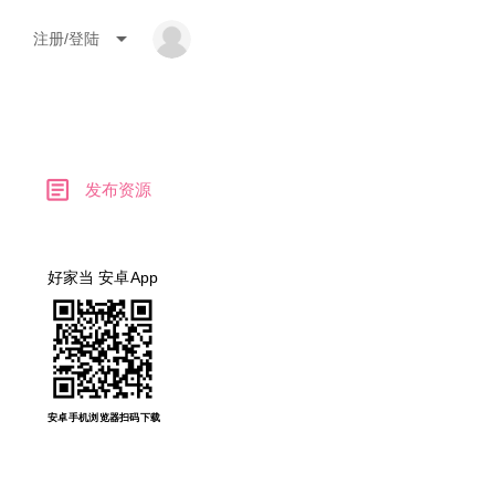
arrow_drop_down
注册/登陆
article
发布资源
好家当 安卓App
安卓手机浏览器扫码下载