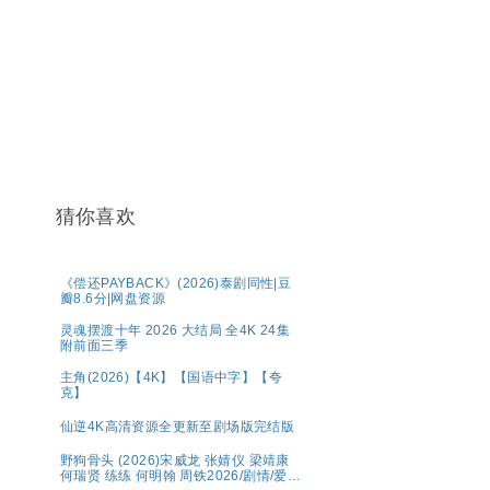
猜你喜欢
《偿还PAYBACK》(2026)泰剧同性|豆
瓣8.6分|网盘资源
灵魂摆渡十年 2026 大结局 全4K 24集
附前面三季
主角(2026)【4K】【国语中字】【夸
克】
仙逆4K高清资源全更新至剧场版完结版
野狗骨头 (2026)宋威龙 张婧仪 梁靖康
何瑞贤 练练 何明翰 周铁2026/剧情/爱