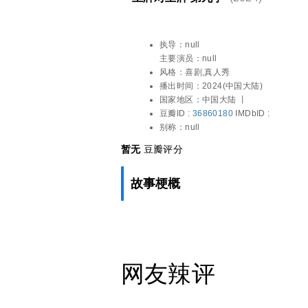
执导：
null
主要演员：
null
风格：
喜剧,真人秀
播出时间：
2024(中国大陆)
国家地区：
中国大陆 丨
豆瓣ID :
36860180
IMDbID :
别称：
null
暂无
豆瓣评分
故事梗概
网友辣评