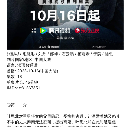
张彬彬 / 毛晓彤 / 刘丹 / 邵峰 / 石云鹏 / 杨雨希 / 于滨 / 陆忠
制片国家/地区:
中国大陆
语言:
汉语普通话
首播:
2025-10-16(中国大陆)
集数:
18
单集片长:
45分钟
IMDb:
tt31567351
◎简 介
叶思北对重男轻女的父母隐忍、妥协和逃避，让深爱着她又怒其
不争的丈夫秦南无法忍耐，提出离婚。叶思北却在此时遭遇侵