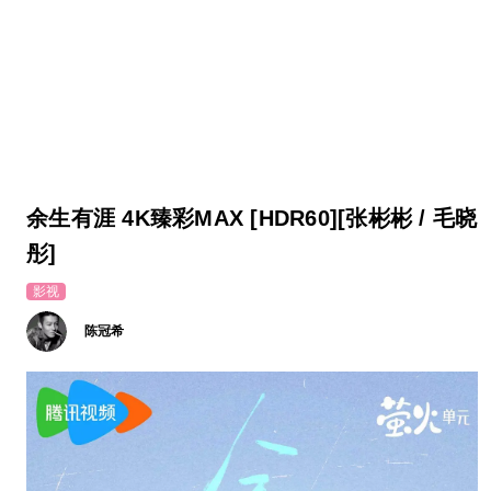
余生有涯 4K臻彩MAX [HDR60][张彬彬 / 毛晓
彤]
影视
陈冠希