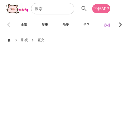
search
下载APP
chevron_left
chevron_right
sports_esports
全部
影视
动漫
学习
音乐
chevron_right
chevron_right
home
影视
正文