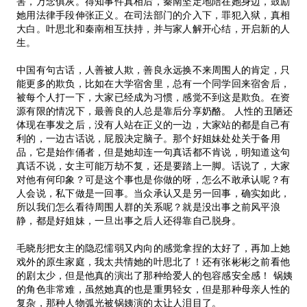
害，万念俱灰。得知事件真相后，秦南坚定地陪在她身边，鼓励
她用法律手段伸张正义。在司法部门的介入下，罪犯入狱，真相
大白。叶思北和秦南相互扶持，并与家人解开心结，开启新的人
生。
中国有句古话，人善被人欺，善良永远换不来周围人的肯定，只
能更多的欺负，比如在大学宿舍里，总有一个同学回来宿舍后，
被每个人打一下，大家已经成为习惯，感觉不到这是欺负。在资
源有限的情况下，最善良的人总是靠后分享奶酪。 人性的丑陋还
体现在事发之后，没有人站在正义的一边，大家站的都是自己有
利的，一边古话说，屁股决定脑子。那个好姐妹处处关于备用
品，它是始作俑者，但是她却连一句真话都不肯说，明知道这句
真话不说，女主可能万劫不复，还是要踏上一脚。话说了，大家
对他有何印象？可是这个事也是你做的呀，怎么不敢承认呢？有
人会说，私下做是一回事。当众承认又是另一回事，确实如此，
所以我们怎么看待周围人群的关系呢？就是没出事之前风平浪
静，都是好姐妹，一旦出事之后人还得靠自己脱身。
毛晓彤把女主的隐忍懦弱又内向的感觉拿捏的太好了，再加上她
戏外的原生家庭，我太共情她的叶思北了！还有张彬彬之前看他
的剧太少，但是他真的演出了那种给爱人的包容感安全感！ 锅姨
的角色非常难，虽然她真的也是重男轻女，但是那种母亲人性的
复杂，那种人物弧光被锅姨演的太让人泪目了。