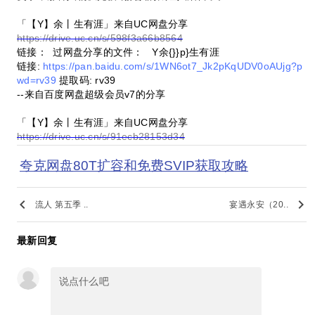
「【Y】余丨生有涯」来自UC网盘分享
https://drive.uc.cn/s/598f3a66b8564
链接： 过网盘分享的文件： Y余{}}p}生有涯
链接:
https://pan.baidu.com/s/1WN6ot7_Jk2pKqUDV0oAUjg?p
wd=rv39
提取码: rv39
--来自百度网盘超级会员v7的分享
「【Y】余丨生有涯」来自UC网盘分享
https://drive.uc.cn/s/91ecb28153d34
夸克网盘80T扩容和免费SVIP获取攻略
keyboard_arrow_left
keyboard_arrow_right
流人 第五季 ..
宴遇永安（20..
最新回复