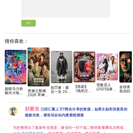
提交
猜你喜欢：
宿敌恋人
【韩剧】
金特务
惩罚者：最
超级马力欧
(2025)[泰剧]
贤婿之憨婿
《我的王室
色回归 2
后一击 2026
银河大电影
[1080P.泰语
2026 贤婿2
死对头》林
苏志燮 /
4K 杜比DV
【4K超清
中字网盘资
古装喜剧爱
智妍 许南俊
勋 【夸
版 官中
DV.HDR｜国
源][0.8GB集]
情 潘毅鸿 朱
张胜祖 李世
度网盘+
英双语】
容君 范梦 徐
熙 金玟锡 蔡
好家当
已经汇聚上万T网友分享的资源，如果主贴和回复里的
2026最大黑
紫茵 已更最
书安 金海淑
马！全球票
链接失效，请尝试在站内搜索框搜索
新 夸克
2026/喜剧/
房第一🏆 夸
爱情/奇幻/已
克
更最新 夸克
为您整理出了最新夸克资源，微信扫一扫下面二维码查看腾讯文档或