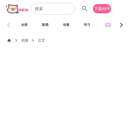
search
下载APP
chevron_left
chevron_right
sports_esports
全部
影视
动漫
学习
音乐
chevron_right
chevron_right
home
动漫
正文