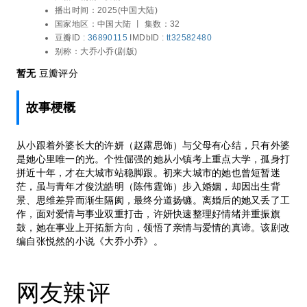
范世錡 / 冯晖 / 刘敏
播出时间：
2025(中国大陆)
维差异而渐生隔阂，最终分道扬镳。离婚后
国家地区：
中国大陆 丨
集数：32
的她又丢了工作，面对爱情与事业双重打
豆瓣ID :
36890115
IMDbID :
tt32582480
击，许妍快速整理好情绪并重振旗鼓，她在
别称：
大乔小乔(剧版)
事业上开拓新方向，领悟了亲情与爱情的真
谛。该剧改编自张悦然的小说《大乔小
暂无
豆瓣评分
乔》。
故事梗概
从小跟着外婆长大的许妍（赵露思饰）与父母有心结，只有外婆
是她心里唯一的光。个性倔强的她从小镇考上重点大学，孤身打
拼近十年，才在大城市站稳脚跟。初来大城市的她也曾短暂迷
茫，虽与青年才俊沈皓明（陈伟霆饰）步入婚姻，却因出生背
景、思维差异而渐生隔阂，最终分道扬镳。离婚后的她又丢了工
作，面对爱情与事业双重打击，许妍快速整理好情绪并重振旗
鼓，她在事业上开拓新方向，领悟了亲情与爱情的真谛。该剧改
编自张悦然的小说《大乔小乔》。
网友辣评