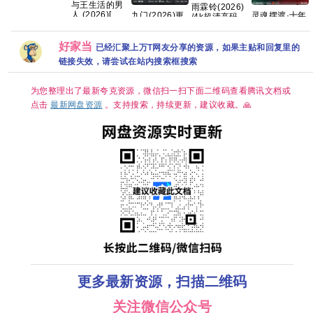
与王生活的男
雨霖铃(2026)
字 255g
人 (2026)[韩
九门(2026)更
灵魂摆渡·十年
/4k超清高码画
国][韩语中字中
新中
2026 灵魂摆
质/简中字幕/夸
字][1080P]
[4K+1080P.国
渡5 悬疑惊悚
克/百度网盘
4.27GB
语中字网盘资
奇幻冒险 于毅
好家当
【单集1～
已经汇聚上万T网友分享的资源，如果主贴和回复里的
源][1GB集]
刘智扬 肖茵 已
8GB】
链接失效，请尝试在站内搜索框搜索
更最新 夸克
为您整理出了最新夸克资源，微信扫一扫下面二维码查看腾讯文档或
点击
最新网盘资源
。支持搜索，持续更新，建议收藏。🙏
更多最新资源，扫描二维码
关注微信公众号