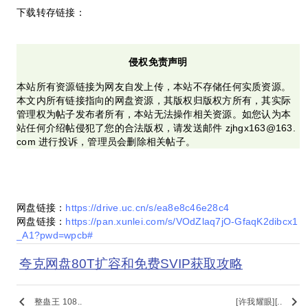
下载转存链接：
侵权免责声明
本站所有资源链接为网友自发上传，本站不存储任何实质资源。
本文内所有链接指向的网盘资源，其版权归版权方所有，其实际
管理权为帖子发布者所有，本站无法操作相关资源。如您认为本
站任何介绍帖侵犯了您的合法版权，请发送邮件 zjhgx163@163.
com 进行投诉，管理员会删除相关帖子。
网盘链接：
https://drive.uc.cn/s/ea8e8c46e28c4
网盘链接：
https://pan.xunlei.com/s/VOdZlaq7jO-GfaqK2dibcx1
_A1?pwd=wpcb#
夸克网盘80T扩容和免费SVIP获取攻略
keyboard_arrow_left
keyboard_arrow_right
整蛊王 108..
[许我耀眼][..