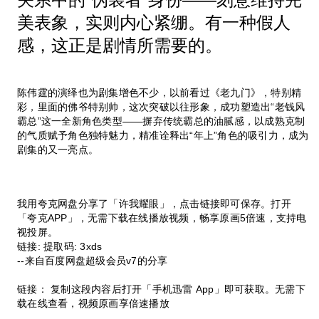
美表象，实则内心紧绷。有一种假人
感，这正是剧情所需要的。
陈伟霆的演绎也为剧集增色不少，以前看过《老九门》，特别精
彩，里面的佛爷特别帅，这次突破以往形象，成功塑造出“老钱风
霸总”这一全新角色类型——摒弃传统霸总的油腻感，以成熟克制
的气质赋予角色独特魅力，精准诠释出“年上”角色的吸引力，成为
剧集的又一亮点。
我用夸克网盘分享了「许我耀眼」，点击链接即可保存。打开
「夸克APP」，无需下载在线播放视频，畅享原画5倍速，支持电
视投屏。
链接: 提取码: 3xds
--来自百度网盘超级会员v7的分享
链接： 复制这段内容后打开「手机迅雷 App」即可获取。无需下
载在线查看，视频原画享倍速播放