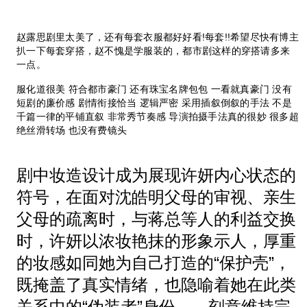
赵露思剧里太美了，还有每套衣服都好好看!每套!!希望尽快有博主
扒一下每套穿搭，赵不愧是学服装的，都市剧这样的穿搭请多来
一点。
服化道很美 符合都市豪门 还有珠宝名牌包包 一看就真豪门 没有
短剧的廉价感 剧情衔接恰当 逻辑严密 采用插叙倒叙的手法 不是
千篇一律的平铺直叙 非常秀节奏感 导演拍摄手法真的很妙 很多超
绝丝滑转场 也没有费镜头
剧中妆造设计成为展现许妍内心状态的
符号，在面对沈皓明父母的审视、亲生
父母的疏离时，与蒋总等人的利益交换
时，许妍以浓妆艳抹的形象示人，厚重
的妆感如同她为自己打造的“保护壳”，
既掩盖了真实情绪，也隐喻着她在此类
关系中的“伪装者”身份——刻意维持完