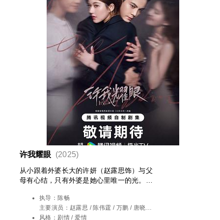
许我耀眼
(2025)
从小跟着外婆长大的许妍（赵露思饰）与父
母有心结，只有外婆是她心里唯一的光。个
性倔强的她从小镇考上重点大学，孤身打拼
执导：
陈畅
近十年，才在大城市站稳脚跟。初来大城市
主要演员：
赵露思 / 陈伟霆 / 万鹏 / 唐晓天 /
的她也曾短暂迷茫，虽与青年才俊沈皓明
管梓净 / 钟雅婷 / 王伊瑶 / 许亚军 / 温峥嵘 /
风格：
剧情 / 爱情
（陈伟霆饰）步入婚姻，却因出生背景、思