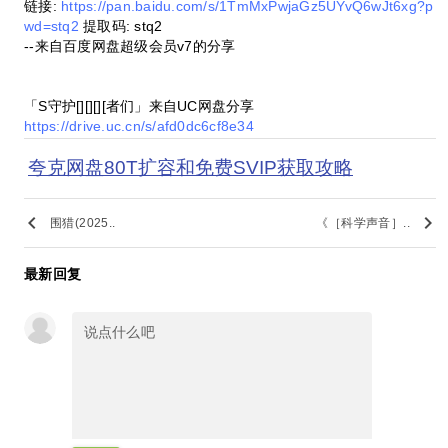
链接:
https://pan.baidu.com/s/1TmMxPwjaGz5UYvQ6wJt6xg?p
wd=stq2
提取码: stq2
--来自百度网盘超级会员v7的分享
「S守护[][][][者们」来自UC网盘分享
https://drive.uc.cn/s/afd0dc6cf8e34
夸克网盘80T扩容和免费SVIP获取攻略
keyboard_arrow_left
keyboard_arrow_right
围猎(2025..
《［科学声音］..
最新回复