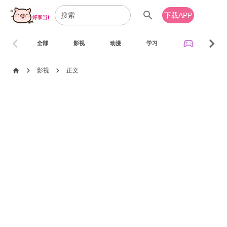
search
下载APP
chevron_left
chevron_right
sports_esports
全部
影视
动漫
学习
音乐
chevron_right
chevron_right
home
影视
正文