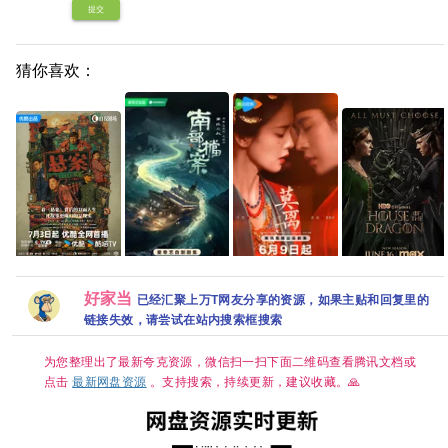
提交
猜你喜欢：
悬案 (2026) 剧情 /
龙之家族 第三季
悬疑 / 犯罪 又名:
(2026)[更01集]
莫离（2026）4K
南部档案(2026)更
好家当
已经汇聚上万T网友分享的资源，如果主贴和回复里的
破悬案 / 珠宝行连
[4K.DV.HDR][高码
臻彩 白鹿/丞磊[中
新中[4K.国语中字]
环劫案+卞记旅馆
率][内封简繁英][附
链接失效，请尝试在站内搜索框搜索
国大陆] [爱情/古装]
[2GB集] 张新成/丁
灭门案 夸克
1-2季][8GB集]
[单集约1.3GB]
禹兮/姜珮瑶/富大
龙/刘令姿
为您整理出了最新夸克资源，微信扫一扫下面二维码查看腾讯文档或
点击
最新网盘资源
。支持搜索，持续更新，建议收藏。🙏