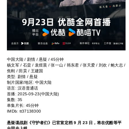
中国大陆 / 剧情 / 悬疑 / 45分钟
杨文军 / 石栾 / 袁煜晨 / 张一山 / 韩东君 / 张天爱 / 刘欢 / 鲍大志 /
焦刚 / 田昊 / 王建国
类型:
剧情 / 悬疑
制片国家/地区:
中国大陆
语言:
汉语普通话
首播:
2025-09-23(中国大陆)
集数:
35
单集片长:
45分钟
IMDb:
tt37138300
悬疑谍战剧《守护者们》已官宣定档 9 月 23 日，将在优酷等平
台同步上线。