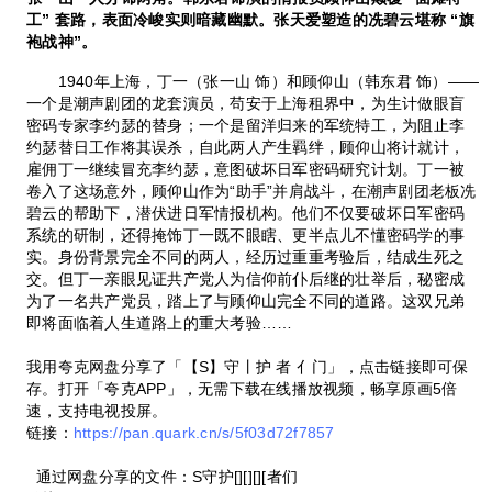
工” 套路，表面冷峻实则暗藏幽默。
张天爱塑造的冼碧云堪称 “旗
袍战神”。
1940年上海，丁一（张一山 饰）和顾仰山（韩东君 饰）——
一个是潮声剧团的龙套演员，苟安于上海租界中，为生计做眼盲
密码专家李约瑟的替身；一个是留洋归来的军统特工，为阻止李
约瑟替日工作将其误杀，自此两人产生羁绊，顾仰山将计就计，
雇佣丁一继续冒充李约瑟，意图破坏日军密码研究计划。丁一被
卷入了这场意外，顾仰山作为“助手”并肩战斗，在潮声剧团老板冼
碧云的帮助下，潜伏进日军情报机构。他们不仅要破坏日军密码
系统的研制，还得掩饰丁一既不眼瞎、更半点儿不懂密码学的事
实。身份背景完全不同的两人，经历过重重考验后，结成生死之
交。但丁一亲眼见证共产党人为信仰前仆后继的壮举后，秘密成
为了一名共产党员，踏上了与顾仰山完全不同的道路。这双兄弟
即将面临着人生道路上的重大考验……
我用夸克网盘分享了「【S】守丨护 者 亻门」，点击链接即可保
存。打开「夸克APP」，无需下载在线播放视频，畅享原画5倍
速，支持电视投屏。
链接：
https://pan.quark.cn/s/5f03d72f7857
通过网盘分享的文件：S守护[][][][者们