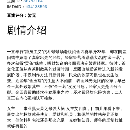
豆瓣ID：
36782164
IMDbID：
tt34133596
豆瓣评分：
暂无
剧情介绍
一直奉行“独身主义”的斗蛐蛐场老板娘金四喜单身28年，却在阴差
阳错中嫁给了离家出走的经坎。经家经营着鼎鼎大名的“金玉茗”，
多次获得“贡茶”殊荣，嗜财如命的金四喜决定暂留经家。彼时，茶
文化正值从点茶到散茶的过渡时期，废团改散后茶叶进入新的发
展阶段，不仅制作方法日新月异，民众的饮茶习惯也在发生改
变。近些年“金玉茗”的生意大不如前，表面风光无限的经家，早已
金玉其外败絮其中，不仅“金玉茗”岌岌可危，经家人更是四分五
裂。金四喜帮助经坎坐稳掌事之位，屡次帮经坎化险为夷，二人
真正在内心互相认可接纳。
女主——事业批天菜之最强大脑 女主艾四喜，目前几集看下来，
最突出的标签就是侠义、爱财和机灵，和佩兰的性格差异还挺
大，但笑料和包袱还是那么充足，光她和知县、师爷的反复拉扯
就够有梗的