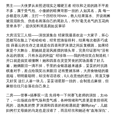
男主——大侠梦从未照进现实之嘴硬王者 经坎和之前的路不平差
不多，属于受气包、小傲娇的暗爽哥那一挂的 人如其名，真·每一
步都是坎儿啊，主打一个历经坎坷hhh，救人结果落水、开设画摊
被混混欺负、伪造名画落自己的尾款儿，作为“毫无名气的五花肉
里脊杀手”，提供笑料简直易如反掌🤣
大房活宝三人组——演技派集合 经家我最喜欢这一大家子，坏心
思都写在脸上了哈哈哈哈，经常想渔翁得利，结果每次都弄巧成
拙 薛暮云的生存之道就是在四喜和罗洙泗之间反复横跳，如果经
家是个大舞台，那她就是迎风摇摆的墙头草，完美印证那句“没有
永远的朋友，只有永远的利益” 经珍珠——我的绝佳笑点制造机！
开口就是搞笑谁懂啊！她和四喜在灵堂哭丧的冥场面看了好几
遍，她俩眼泪一滴不掉，手里的金银器越来越多，妥妥的对抗路
棋逢对手，差点给我笑出来眼泪 还有赘婿东林，大房食物链的最
底端，明明最聪明，却没有话语权，0人在意他的想法，简直又惨
又好笑 这仨人凑一块儿，妥妥谐星那一挂的，会制造点麻烦，但
麻烦往往只会落在自己身上
二房——管事+搞事双一流 先得夸一下何赛飞老师的演技，太nb
了，一出场就自带气场和贵气感，各种情绪和气质更是拿捏得死
死的，选角真的赞 罗洙泗和四喜的初相遇就是“捆绑play”，儿媳
妇拷打丈母娘的乌龙也是没谁了，而且经坎和她还有“血海深仇”，