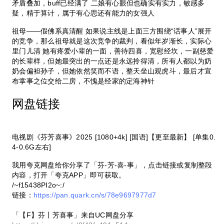
矛盾叠加，buff已经满了 二娘有心眼但也确实有实力，敏感多
疑，精于算计，属于有心思还有能力的女强人
祖母——假佛系真清醒 如果说主线是上面三方围绕“话事人”展开
的竞争，那么祖母就是这次竞争的裁判，看似年岁渐长，实际心
里门儿清 她有疼爱小辈的一面，善待四喜，宽慰经坎，一副慈爱
的长辈样，但她最突出的一点还是永远拎得清，所有人都以为奶
奶会偏袒孙子，但她依然笑而不语，整天坐山观虎斗，最后才宣
布掌事之位交给二房，不愧是经家的定海神针
网盘链接
电视剧《芬芳喜事》2025 [1080+4k] [国语]【更至最新】 [单集0.
4-0.6G左右]
我用夸克网盘给你分享了「芬-芳-喜-事」，点击链接或复制整段
内容，打开「夸克APP」即可获取。
/~f15438PI2o~:/
链接：
https://pan.quark.cn/s/78e9697977d7
「【F】芬丨芳喜事」来自UC网盘分享