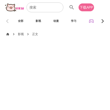
search
下载APP
chevron_left
chevron_right
sports_esports
全部
影视
动漫
学习
音乐
chevron_right
chevron_right
home
影视
正文