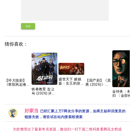
提交
猜你喜欢：
盛世天下 媚娘
【环大陆剧】
【国产剧】《莫
篇：女王的游戏
《寒阳风起春山
离 (2026)》
免安装中文版
境 (2026)》
【4K】【国语
铁拳教育 참교
20.2GB
金特务：本
【1080P】【官
中字】【夸克/
육 (2026) [4K-
归 〔金部
中/外挂中字/三
百度】
HDR] [内封多国
(2026) 英
无版】【共16
字幕] [全10集]
语音轨内封
集】
【单集5～
简繁英韩多
8GB】
好家当
已经汇聚上万T网友分享的资源，如果主贴和回复里的
幕.1080p.
DL.M【单
链接失效，请尝试在站内搜索框搜索
3GB】
为您整理出了最新夸克资源，微信扫一扫下面二维码查看腾讯文档或