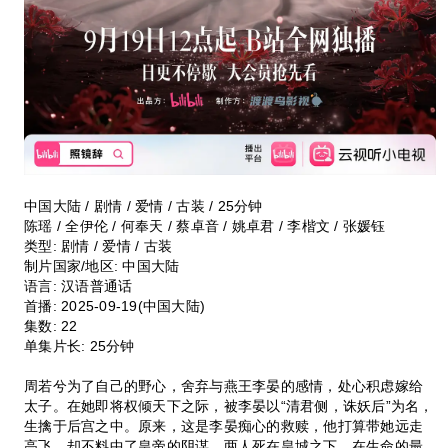
中国大陆 / 剧情 / 爱情 / 古装 / 25分钟
陈瑶 / 全伊伦 / 何奉天 / 蔡卓音 / 姚卓君 / 李楷文 / 张媛钰
类型:
剧情 / 爱情 / 古装
制片国家/地区:
中国大陆
语言:
汉语普通话
首播:
2025-09-19(中国大陆)
集数:
22
单集片长:
25分钟
周若兮为了自己的野心，舍弃与燕王李晏的感情，处心积虑嫁给
太子。在她即将权倾天下之际，被李晏以“清君侧，诛妖后”为名，
生擒于后宫之中。原来，这是李晏痴心的救赎，他打算带她远走
高飞，却不料中了皇帝的阴谋，两人死在皇城之下。在生命的最