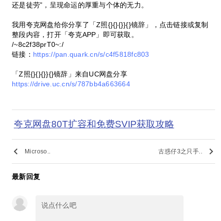
还是徒劳”，呈现命运的厚重与个体的无力。
我用夸克网盘给你分享了「Z照{}{}{}}{}镜辞」，点击链接或复制
整段内容，打开「夸克APP」即可获取。
/~8c2f38prT0~:/
链接：
https://pan.quark.cn/s/c4f5818fc803
「Z照{}{}{}}{}镜辞」来自UC网盘分享
https://drive.uc.cn/s/787bb4a663664
夸克网盘80T扩容和免费SVIP获取攻略
keyboard_arrow_left
keyboard_arrow_right
Microso..
古惑仔3之只手..
最新回复