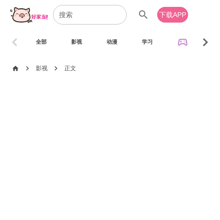
search
下载APP
chevron_left
chevron_right
sports_esports
全部
影视
动漫
学习
音乐
chevron_right
chevron_right
home
影视
正文