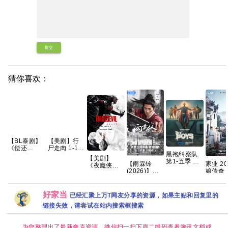
提交
猜你喜欢：
【BL泰剧】
【美剧】行
《偿还
尸走肉 1-11
黑袍纠察队
PAYBACK
季 1080p 英
【美剧】
第1-五季 全8
(2026)》
语中字 255g
【雨霖铃
家业 20
《夜魔侠：
终集 完结 4K
【1080P】
(2026)】
娘传奇 
重生 第二
HDR10 内封
【泰语中
【37集持续
女性传奇
季》（附系
简繁英
字】【共10
更新】
紫 韩东
列）查理·考
集】
【1080P高
更最新 
好家当
克斯 文森特·
已经汇聚上万T网友分享的资源，如果主贴和回复里的
码】【国语
多诺费奥 克
链接失效，请尝试在站内搜索框搜索
中字】【单
里斯滕·里特
集/1G】【大
2026/剧情/动
陆：剧情 / 武
作/科幻/惊悚/
为您整理出了最新夸克资源，微信扫一扫下面二维码查看腾讯文档或
侠 / 古装】