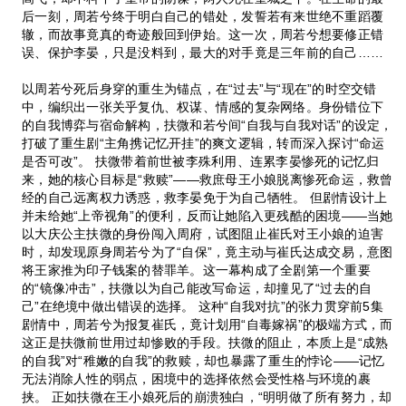
后一刻，周若兮终于明白自己的错处，发誓若有来世绝不重蹈覆
辙，而故事竟真的奇迹般回到伊始。这一次，周若兮想要修正错
误、保护李晏，只是没料到，最大的对手竟是三年前的自己……
以周若兮死后身穿的重生为锚点，在“过去”与“现在”的时空交错
中，编织出一张关乎复仇、权谋、情感的复杂网络。身份错位下
的自我博弈与宿命解构，扶微和若兮间“自我与自我对话”的设定，
打破了重生剧“主角携记忆开挂”的爽文逻辑，转而深入探讨“命运
是否可改”。 扶微带着前世被李殊利用、连累李晏惨死的记忆归
来，她的核心目标是“救赎”——救庶母王小娘脱离惨死命运，救曾
经的自己远离权力诱惑，救李晏免于为自己牺牲。 但剧情设计上
并未给她“上帝视角”的便利，反而让她陷入更残酷的困境——当她
以大庆公主扶微的身份闯入周府，试图阻止崔氏对王小娘的迫害
时，却发现原身周若兮为了“自保”，竟主动与崔氏达成交易，意图
将王家推为印子钱案的替罪羊。这一幕构成了全剧第一个重要
的“镜像冲击”，扶微以为自己能改写命运，却撞见了“过去的自
己”在绝境中做出错误的选择。 这种“自我对抗”的张力贯穿前5集
剧情中，周若兮为报复崔氏，竟计划用“自毒嫁祸”的极端方式，而
这正是扶微前世用过却惨败的手段。扶微的阻止，本质上是“成熟
的自我”对“稚嫩的自我”的救赎，却也暴露了重生的悖论——记忆
无法消除人性的弱点，困境中的选择依然会受性格与环境的裹
挟。 正如扶微在王小娘死后的崩溃独白，“明明做了所有努力，却