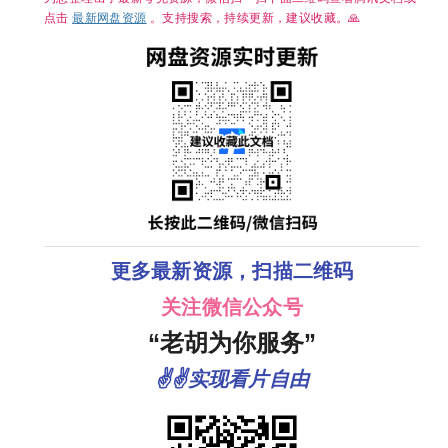
犯罪/奇幻/冒
【主演: 杨洋
险/4K完结 夸
点击
最新网盘资源
。支持搜索，持续更新，建议收藏。🙏
/ 章若楠 / 方
克
逸伦 】
更多最新资源，扫描二维码
关注微信公众号
“老胡为你服务”
✌✌实现看片自由