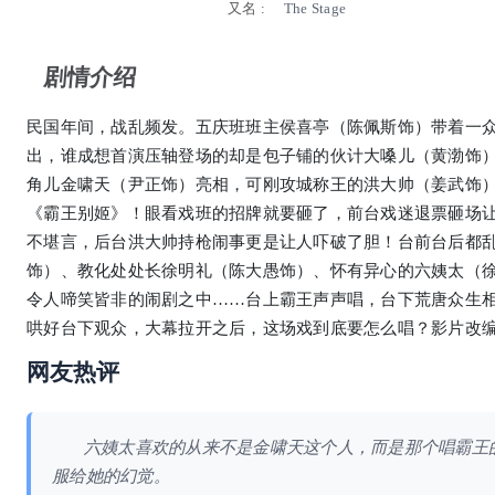
又名 :
The Stage
剧情介绍
民国年间，战乱频发。五庆班班主侯喜亭（陈佩斯饰）带着一
出，谁成想首演压轴登场的却是包子铺的伙计大嗓儿（黄渤饰
角儿金啸天（尹正饰）亮相，可刚攻城称王的洪大帅（姜武饰
《霸王别姬》！眼看戏班的招牌就要砸了，前台戏迷退票砸场
不堪言，后台洪大帅持枪闹事更是让人吓破了胆！台前台后都
饰）、教化处处长徐明礼（陈大愚饰）、怀有异心的六姨太（
令人啼笑皆非的闹剧之中……台上霸王声声唱，台下荒唐众生
哄好台下观众，大幕拉开之后，这场戏到底要怎么唱？影片改
网友热评
六姨太喜欢的从来不是金啸天这个人，而是那个唱霸王
服给她的幻觉。