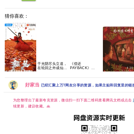
猜你喜欢：
于光阴尽头立道，
《偿还
在轮回之外成仙
PAYBACK》
—— 耳根重磅长篇
(2026)泰剧同性|豆
神话修真《光阴之
瓣8.6分|网盘资源
电影《给阿嬷的情
外》典藏完整版
翘楚 全24集 全4K
书》免费高清观看
好家当
已经汇聚上万T网友分享的资源，如果主贴和回复里的链
超清【国语中字】
1080P百度网盘资
【SDR DDP5.1】
源
【完结】网盘资源
观看
为您整理出了最新夸克资源，微信扫一扫下面二维码查看腾讯文档或点击
续更新，建议收藏。🙏