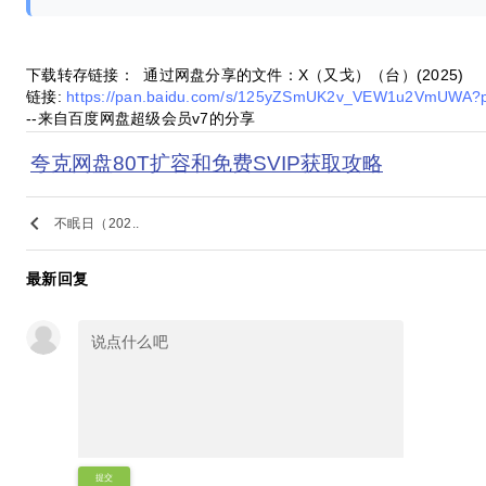
下载转存链接： 通过网盘分享的文件：X（又戈）（台）(2025)
链接:
https://pan.baidu.com/s/125yZSmUK2v_VEW1u2VmUWA?
--来自百度网盘超级会员v7的分享
夸克网盘80T扩容和免费SVIP获取攻略
keyboard_arrow_left
不眠日（202..
最新回复
提交