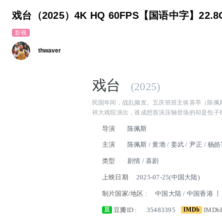
戏台（2025）4K HQ 60FPS【国语中字】22.8
影视
thwaver
戏台
(2025)
民国年间，战乱频发。五庆班班主侯喜亭（陈佩
祥大戏院演出，谁成想首演压轴登场的却是包子
全场观众都在翘首以盼名角儿金啸天（尹正饰）
导演
陈佩斯
（姜武饰）却偏偏指名让大嗓儿唱这出《霸王别
了，前台戏迷退票砸场让戏院吴经理（杨皓宇饰
主演
陈佩斯 / 黄渤 / 姜武 / 尹正 / 杨
闹事更是让人吓破了胆！台前台后都乱了套，男
/ 尹铸胜
类型
剧情 / 喜剧
处处长徐明礼（陈大愚饰）、怀有异心的六姨太
场令人啼笑皆非的闹剧之中……台上霸王声声唱
上映日期
2025-07-25(中国大陆)
戏班饭碗，又要哄好台下观众，大幕拉开之后，
编自同名话剧。
制片国家/地区 :
中国大陆 / 中国香港 
豆瓣ID :
35483395
IMDbI
豆
IMDb