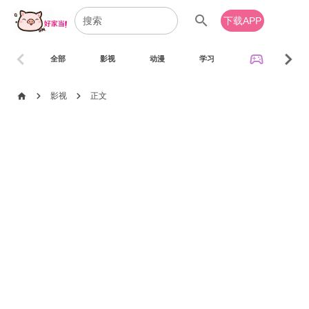
search
下载APP
chevron_left
chevron_right
sports_esports
全部
影视
动漫
学习
音乐
chevron_right
chevron_right
home
影视
正文