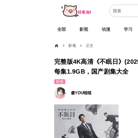
全部
影视
动漫
学习
home
影视
正文
chevron_right
chevron_right
完整版4K高清《不眠日》(2025)
每集1.9GB，国产剧集大全
影视
傻YOU啦啦