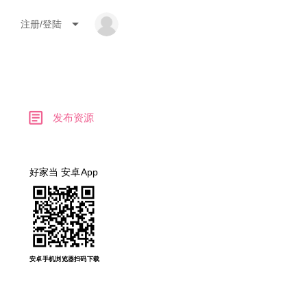
arrow_drop_down
注册/登陆
article
发布资源
好家当 安卓App
安卓手机浏览器扫码下载