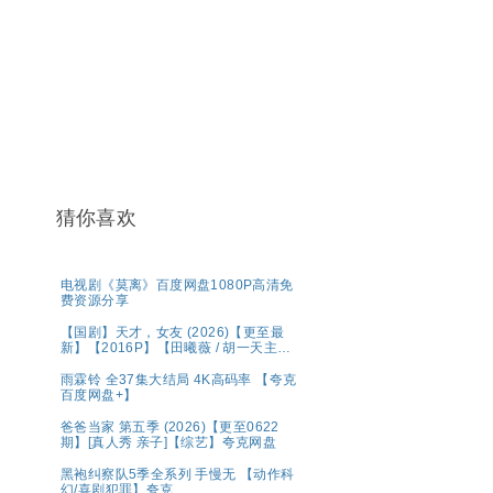
猜你喜欢
电视剧《莫离》百度网盘1080P高清免
费资源分享
【国剧】天才，女友 (2026)【更至最
新】【2016P】【田曦薇 / 胡一天主
演】
雨霖铃 全37集大结局 4K高码率 【夸克
百度网盘+】
爸爸当家 第五季 (2026)【更至0622
期】[真人秀 亲子]【综艺】夸克网盘
黑袍纠察队5季全系列 手慢无 【动作科
幻/喜剧犯罪】夸克