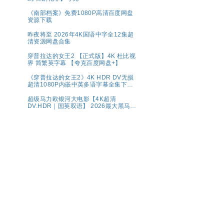
《南部档案》免费1080P高清百度网盘
资源下载
昨夜将至 2026年4K国语中字全12集超
清资源网盘合集
穿普拉达的女王2 【正式版】4K 杜比视
界 简繁英字幕 【夸克百度网盘+】
《穿普拉达的女王2》4K HDR DV无损
超清1080P内嵌中英多语字幕全集下载
共44.7G
超级马力欧银河大电影【4K超清
DV.HDR｜国英双语】 2026最大黑马！
全球票房第一🏆 夸克