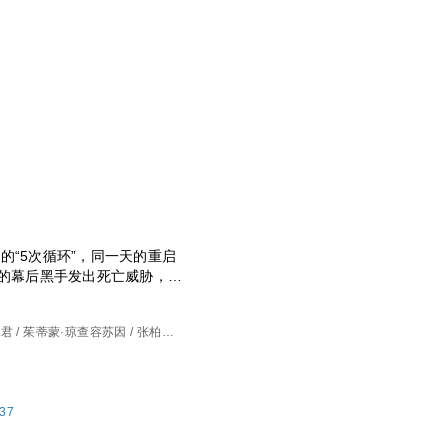
的“5次循环”，同一天的重启
”的幕后黑手发出死亡威胁，每
运，还是坠入深渊？杀人预告
不眠。
奕君 / 茱蒂蒙·琼查容苏因 / 张柏嘉 /
637