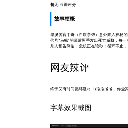
暂无
豆瓣评分
故事梗概
华澳警官丁奇（白敬亭饰）意外陷入神秘的
代号“乌贼”的幕后黑手发出死亡威胁，每
杀人预告降临，危机正在读秒！循环不止，
网友辣评
终于又有时间循环题材！(涨涨爸爸，你全家
字幕效果截图