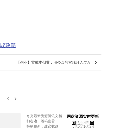
获取攻略
keyboard_arrow_right
【创业】零成本创业：用公众号实现月入过万
keyboard_arrow_left
keyboard_arrow_right
夸克最新资源腾讯文档
扫右边二维码查看
持续更新，建议收藏