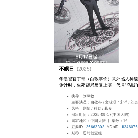
不眠日
(2025)
华澳警官丁奇（白敬亭饰）意外陷入神秘
倒计时，生死谜局反复上演！代号“乌贼
一次循环都是与时间的赛跑。是扭转命
执导：
刘璋牧
降临，危机正在读秒！循环不止，真相
主要演员：
白敬亭 / 文咏珊 / 宋洋 / 刘
韩立 / 宋家腾 / 田雷 / 曹阳明珠 / 陈保元
风格：
剧情 / 科幻 / 悬疑
播出时间：
2025-09-17(中国大陆)
国家地区：
中国大陆 丨
集数：16
豆瓣ID :
36663303
IMDbID :
tt34607
别称：
逆时侦查组