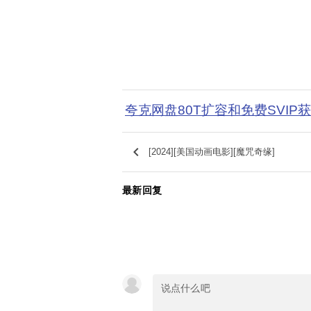
夸克网盘80T扩容和免费SVIP
keyboard_arrow_left
[2024][美国动画电影][魔咒奇缘]
最新回复