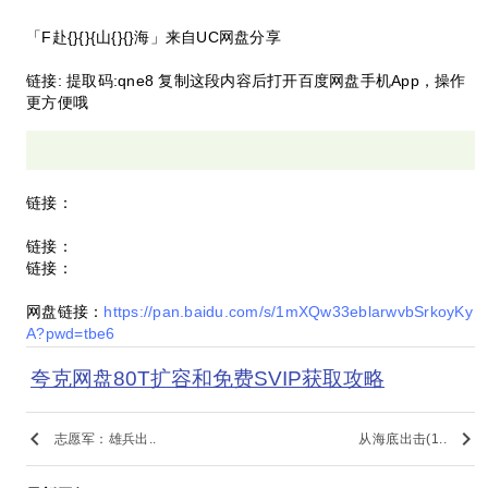
「F赴{}{}{山{}{}海」来自UC网盘分享
链接: 提取码:qne8 复制这段内容后打开百度网盘手机App，操作
更方便哦
链接：
链接：
链接：
网盘链接：
https://pan.baidu.com/s/1mXQw33eblarwvbSrkoyKy
A?pwd=tbe6
夸克网盘80T扩容和免费SVIP获取攻略
keyboard_arrow_left
keyboard_arrow_right
志愿军：雄兵出..
从海底出击(1..