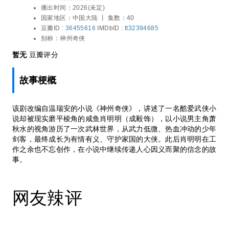
靖,张赫,杜俊泽,王奕珵,林泽辉,张祎格,林嘉
播出时间：
2026(未定)
之余也不忘创作，在小说中继续传递人心因
慧,陈熹熹,吕颂贤,赵华为,杨丽菁,丁勇岱,胡
国家地区：
中国大陆 丨
集数：40
义而聚的信念的故事。
可,邱心志,曹翠芬,佟梦实,李欣泽,钱泳辰,朱
豆瓣ID :
36455616
IMDbID :
tt32394685
亚英,陈钰琪,肖燕,张智霖,秋风
别称：
神州奇侠
暂无
豆瓣评分
故事梗概
该剧改编自温瑞安的小说《神州奇侠》，讲述了一名酷爱武侠小
说却被现实磨平棱角的咸鱼肖明明（成毅饰），以小说男主角萧
秋水的视角游历了一次武林世界，从武力低微、热血冲动的少年
剑客，最终成长为有情有义、守护家国的大侠。此后肖明明在工
作之余也不忘创作，在小说中继续传递人心因义而聚的信念的故
事。
网友辣评