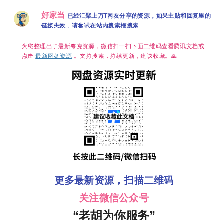
恐怖/奇幻 更1
雀骨(2026)全
第一部】【剧
国字幕] [全10
悬疑 又名: 时
集 【夸克百度
28集国语中字
情 / 科幻】
集]【单集5～
异社区 / 退休
网盘+】
1080P高码艾
好家当
已经汇聚上万T网友分享的资源，如果主贴和回复里的
【内嵌中字】
8GB】
镇 / 自治镇 夸
米侯明昊古装
【豆瓣：8.1】
克
链接失效，请尝试在站内搜索框搜索
爱情
夸克
为您整理出了最新夸克资源，微信扫一扫下面二维码查看腾讯文档或
点击
最新网盘资源
。支持搜索，持续更新，建议收藏。🙏
更多最新资源，扫描二维码
关注微信公众号
“老胡为你服务”