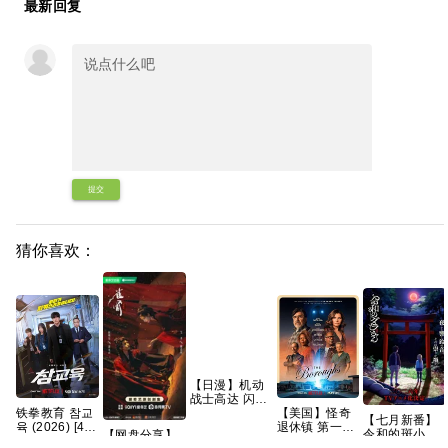
最新回复
提交
猜你喜欢：
【日漫】机动
战士高达 闪光
的哈萨维 喀耳
铁拳教育 참교
【美国】怪奇
【七月新番】
刻的魔女
육 (2026) [4K-
退休镇 第一季
令和的斑小姐
【网盘分享】
（2026）【含
HDR] [内封多
(2026) 科幻 /