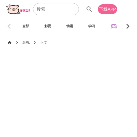
search
下载APP
chevron_left
chevron_right
sports_esports
全部
影视
动漫
学习
音乐
chevron_right
chevron_right
home
影视
正文