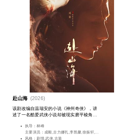
赴山海
(2026)
该剧改编自温瑞安的小说《神州奇侠》，讲
述了一名酷爱武侠小说却被现实磨平棱角的
咸鱼肖明明（成毅饰），以小说男主角萧秋
执导：
林峰
水的视角游历了一次武林世界，从武力低
主要演员：
成毅,古力娜扎,李凯馨,徐振轩,刘
微、热血冲动的少年剑客，最终成长为有情
梦芮,丁笑滢,张峻宁,张晓晨,李俊逸,程相,王
风格：
剧情,武侠,古装
有义、守护家国的大侠。此后肖明明在工作