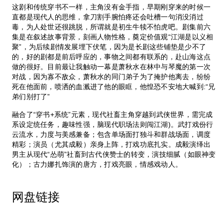
这剧和传统穿书不一样，主角没有金手指，早期刚穿来的时候一
直都是现代人的思维，拿刀割手腕怕疼还会吐槽一句消没消过
毒，为人处世还很跳脱，所谓就是初生牛犊不怕虎吧。剧集前六
集是在叙述故事背景，刻画人物性格，奠定价值观“江湖是以义相
聚”，为后续剧情发展埋下伏笔，因为是长剧这些铺垫是少不了
的，好的剧都是前后呼应的，事物之间都有联系的，赴山海这点
做的很好。目前最让我触动一幕是萧秋水在林中与琴魔的第一次
对战，因为寡不敌众，萧秋水的同门弟子为了掩护他离去，纷纷
死在他面前，喷洒的血溅进了他的眼眶，他惶恐不安地大喊到:“兄
弟们别打了”
融合了“穿书+系统”元素，现代社畜主角穿越到武侠世界，需完成
系设定统任务，趣味性强，脑现代职场法则闯江湖)。武打戏份行
云流水，力度与美感兼备；包含单场面打独斗和群战场面，调度
精彩；演员（尤其成毅）亲身上阵，打戏功底扎实。成毅演绎出
男主从现代“怂萌”社畜到古代侠赞士的转变，演技细腻（如眼神变
化）；古力娜扎饰演的唐方，打戏亮眼，情感戏动人。
网盘链接