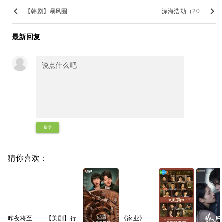
keyboard_arrow_left
keyboard_arrow_right
【韩剧】暴风圈..
深海浩劫（20..
最新回复
提交
猜你喜欢：
昨夜将至
【美剧】行
《家业‎》