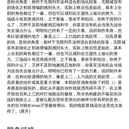
是粉丝角度：相对于无限列车这样适合剧场化段落，无限城宣布
剧场化之初就替编剧感到头大。实际上映后也是如此，基本上全
剧的角色都过了一遍，但也可以感到在主题性上做出的努力。三
场战斗有其情感共性，之于善逸，香奈乎和狛治，你终于得到什
么了，又猝不及防地被残忍地剥夺，你甚至没有机会当场为这份
失去做点什么，明明你已经有了一定的力量。说回制作本身，也
有比较遗憾的地方，像是上二，上六战的文戏处理……但高质量
的动...是粉丝角度：相对于无限列车这样适合剧场化段落，无限城
宣布剧场化之初就替编剧感到头大。实际上映后也是如此，基本
上全剧的角色都过了一遍，但也可以感到在主题性上做出的努
力。三场战斗有其情感共性，之于善逸，香奈乎和狛治，你终于
得到什么了，又猝不及防地被残忍地剥夺，你甚至没有机会当场
为这份失去做点什么，明明你已经有了一定的力量。说回制作本
身，也有比较遗憾的地方，像是上二，上六战的文戏处理……但
高质量的动作戏真是量大管够，本部的登场角色除了村田（）基
本都是柱级别的，因此从开篇的动作戏就漂亮得不得了。在义勇
开斑纹后和上三的对打场面达到极致，用水色构建的不输花街决
战的视效之上，是恢弘配乐里特意突出的钢琴与管风琴的音色，
水的狂与韧在imax厅里极致释出。我的电影票钱花在这里也太值
得了。(展开)