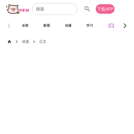
search
下载APP
chevron_left
chevron_right
sports_esports
全部
影视
动漫
学习
音乐
chevron_right
chevron_right
home
动漫
正文