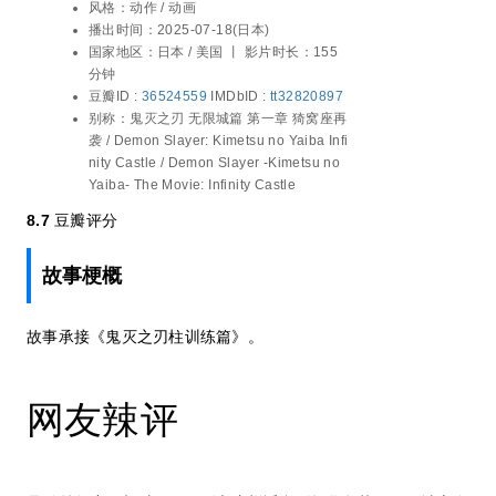
松冈祯丞 / 上田丽奈 / 冈本信彦 / 樱井孝宏 /
风格：
动作 / 动画
小西克幸 / 河西健吾 / 早见沙织 / 花泽香菜 /
播出时间：
2025-07-18(日本)
铃村健一 / 关智一 / 杉田智和 / 石田彰
国家地区：
日本 / 美国 丨
影片时长：155
分钟
豆瓣ID :
36524559
IMDbID :
tt32820897
别称：
鬼灭之刃 无限城篇 第一章 猗窝座再
袭 / Demon Slayer: Kimetsu no Yaiba Infi
nity Castle / Demon Slayer -Kimetsu no
Yaiba- The Movie: Infinity Castle
8.7
豆瓣评分
故事梗概
故事承接《鬼灭之刃柱训练篇》。
网友辣评