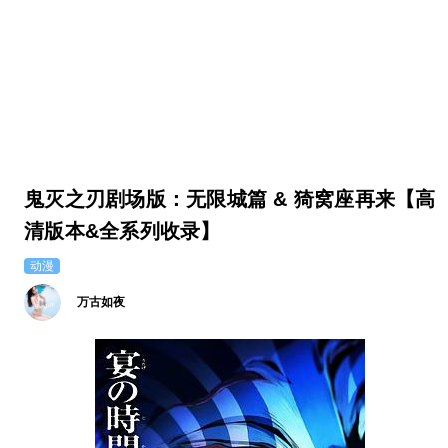
鬼灭之刃剧场版：无限城篇 & 猗窝座再来【高
清版本&全系列收录】
动漫
万古如夜