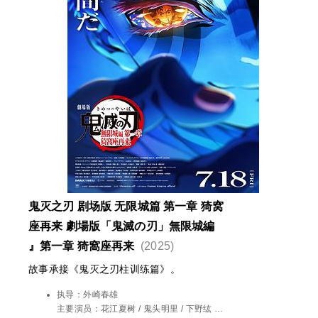
鬼灭之刃 剧场版 无限城篇 第一章 猗窝
座再来 劇場版「鬼滅の刃」無限城編
』第一章 猗窩座再来
(2025)
故事承接《鬼灭之刃柱训练篇》。
执导：
外崎春雄
主要演员：
花江夏树 / 鬼头明里 / 下野纮 /