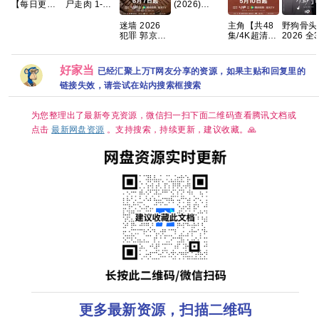
【每日更新
尸走肉 1-11
(2026)
中】 百度 夸
季 1080p 英
【4K】【国
克 网盘资源
语中字 255g
语中字】
迷墙 2026
主角【共48
野狗骨头
【夸克/百
犯罪 郭京飞
集/4K超清
2026 全
度】
任素汐 已更
DV.HDR】
集国语中
最新 夸克
张艺谋监
1080P
制，王菲献
资源分享
好家当
已经汇聚上万T网友分享的资源，如果主贴和回复里的
唱 夸克
链接失效，请尝试在站内搜索框搜索
为您整理出了最新夸克资源，微信扫一扫下面二维码查看腾讯文档或
点击
最新网盘资源
。支持搜索，持续更新，建议收藏。🙏
更多最新资源，扫描二维码