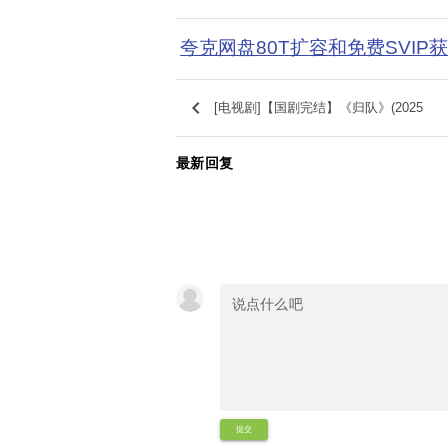
夸克网盘80T扩容和免费SVIP
keyboard_arrow_left
[电视剧]【国剧完结】《归队》(2025
最新回复
提交