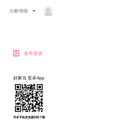
arrow_drop_down
注册/登陆
article
发布资源
好家当 安卓App
安卓手机浏览器扫码下载