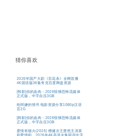
猜你喜欢
2026年国产大剧《百花杀》全网首播
4K国语版36集夸克百度网盘资源
[韩影]你的血肉：2026惊悚恐怖流媒体
正式版，中字自压3GB
给阿嬷的情书 电影资源分享1080p汉语
言2G
[韩影]你的血肉：2026惊悚恐怖流媒体
正式版，中字自压3GB
爱情有烟火(2026) 檀健次王楚然主演喜
剧爱情剧，2026年4K高清全集国语中字