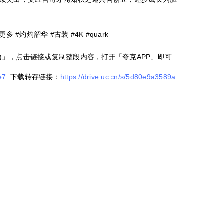
多 #灼灼韶华 #古装 #4K #quark
5)」，点击链接或复制整段内容，打开「夸克APP」即可
e7
下载转存链接：
https://drive.uc.cn/s/5d80e9a3589a