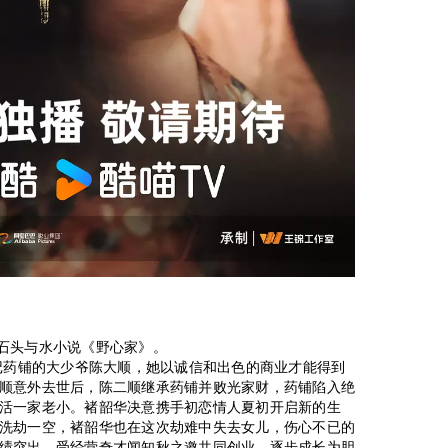
晋江石头与水小说《野心家》。
陈记药铺的大少爷陈大顺，她以诚信和出色的商业才能得到
顺意外去世后，陈二顺继承药铺并败光家财，药铺陷入绝
活一家老小。褚韶华决意携手初恋情人夏初开启新的生
洗劫一空，褚韶华也在这次劫难中失去女儿，伤心不已的
绩突出，受经营奇才闻知秋之邀共同创业，逐步成长为胆