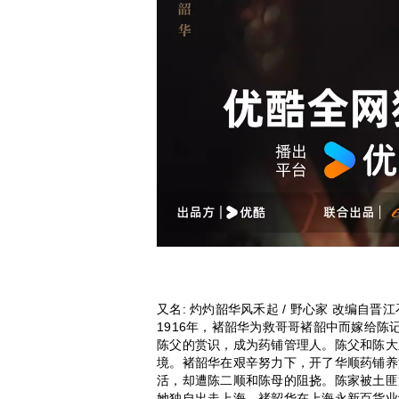
又名: 灼灼韶华风禾起 / 野心家 改编自
1916年，褚韶华为救哥哥褚韶中而嫁给
陈父的赏识，成为药铺管理人。陈父和陈大
境。褚韶华在艰辛努力下，开了华顺药铺养
活，却遭陈二顺和陈母的阻挠。陈家被土匪
她独自出走上海。褚韶华在上海永新百货业