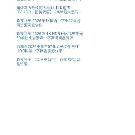
超级马力欧银河大电影【4K超清
DV.HDR｜国英双语】 2026最大黑马！
全球票房第一🏆 夸克
昨夜将至 2026年4K国语中字全12集超
清资源网盘合集
昨夜将至 2026版 4K HDR杜比视界蓝光
60帧杜比全景声中字高清网盘资源
百花杀2026更新至07集孟子义何与4K
HDR国语中字网盘资源分享
昨夜将至 【每日更新中】 百度 夸克 网
盘资源