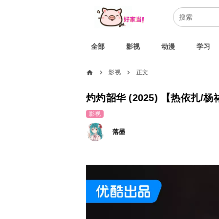
全部
影视
动漫
学习
home
影视
正文
chevron_right
chevron_right
灼灼韶华 (2025) 【热依扎/
影视
落墨