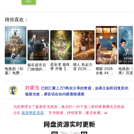
提交
猜你喜欢：
星辰变 最终
镖人 风起大
躲在超市后
电视剧《炽
耀眼 2026
电视剧《
季 开播【更
漠 2026.超
门抽烟的两
夏》免费高
全集 4K 关
离》百度
03集】【4K
清杜比5.1-
人 2026 内
清1080P百
晓彤 / 李昀
盘1080
国字】
7.1多音轨 内
封中字
度网盘资源
锐
清免费资
嵌简繁字幕
分享
分享
好家当
已经汇聚上万T网友分享的资源，如果主贴和回复里的
链接失效，请尝试在站内搜索框搜索
为您整理出了最新夸克资源，微信扫一扫下面二维码查看腾讯文档或
点击
最新网盘资源
。支持搜索，持续更新，建议收藏。🙏